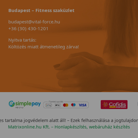
Budapest – Fitness szaküzlet
budapest@vital-force.hu
+36 (30) 430-1201
Nyitva tartás:
Költözés miatt átmenetileg zárva!
s tartalma jogvédelem alatt áll! – Ezek felhasználása a jogtulajdo
Matrixonline.hu Kft. – Honlapkészítés, webáruház készítés