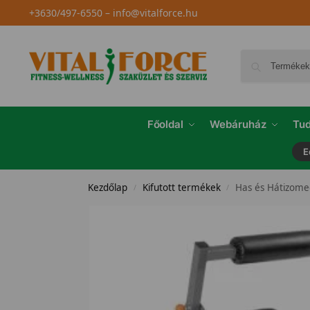
+3630/497-6550
–
info@vitalforce.hu
Főoldal
Webáruház
Tud
E
Kezdőlap
Kifutott termékek
Has és Hátizome
/
/