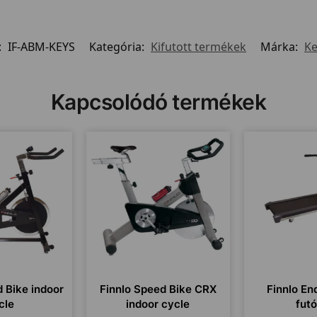
:
IF-ABM-KEYS
Kategória:
Kifutott termékek
Márka:
Ke
Kapcsolódó termékek
d Bike indoor
Finnlo Speed Bike CRX
Finnlo En
cle
indoor cycle
fut