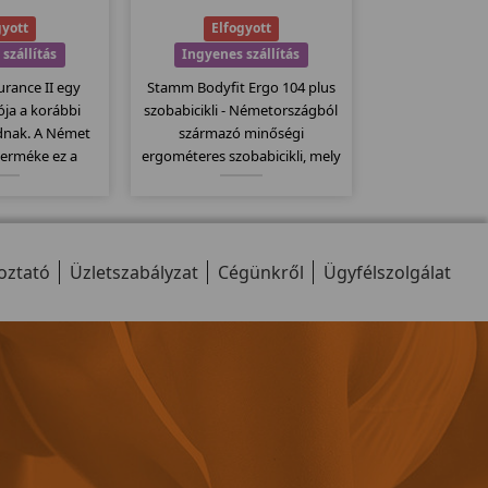
gyott
Elfogyott
szállítás
Ingyenes szállítás
urance II egy
Stamm Bodyfit Ergo 104 plus
iója a korábbi
szobabicikli - Németországból
dnak. A Német
származó minőségi
terméke ez a
ergométeres szobabicikli, mely
nőségi termék.
már 2 év garanciával kapható.
sszög, 148x51 -
13kg-os lendítő kereke és az
zállítógörgők, 26
extra 150kg-os teherbírás is
 jellemzi ezt a
meggyőző érv a termék melletti
oztató
llt.
Üzletszabályzat
döntésben.
Cégünkről
Ügyfélszolgálat