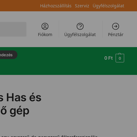
Házhozszállítás
Szerviz
Ügyfélszolgálat
Keresés
Fiókom
Ügyfélszolgálat
Pénztár
ndezés
0
Ft
0
s Has és
ő gép