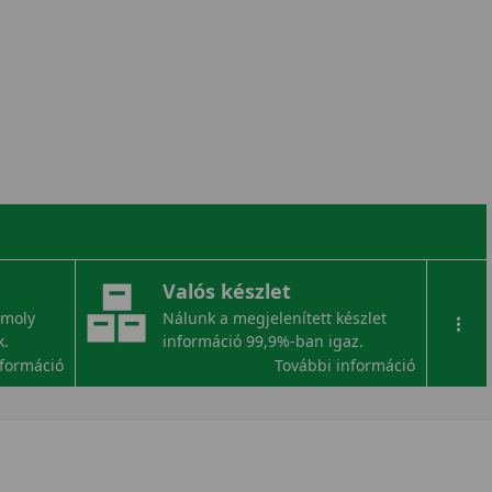
Valós készlet
omoly
Nálunk a megjelenített készlet
...
k.
információ 99,9%-ban igaz.
nformáció
További információ