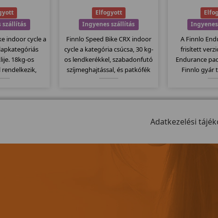
gyott
Elfogyott
Elfo
 szállítás
Ingyenes szállítás
Ingyenes 
ke indoor cycle a
Finnlo Speed Bike CRX indoor
A Finnlo End
alapkategóriás
cycle a kategória csúcsa, 30 kg-
frisített verz
lije. 18kg-os
os lendkerékkel, szabadonfutó
Endurance pa
 rendelkezik,
szíjmeghajtással, és patkófék
Finnlo gyár 
ompatibilis a
szerű filc alapú fékező
megbízható mi
ladó övekkel.
rendszerrel szerelve. Csak
Elektromos dőlé
lmas erőltetett
kitartóknak, ekkora
es futófelület, s
 szabadon futó
lendkerékkel csúcsokat
program... stb
rendszerét.
dönthetünk meg!
Adatkezelési tájék
mode