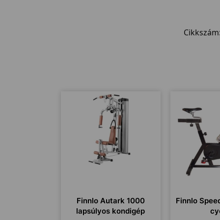
Cikkszám
Finnlo Autark 1000
Finnlo Spee
lapsúlyos kondigép
cy