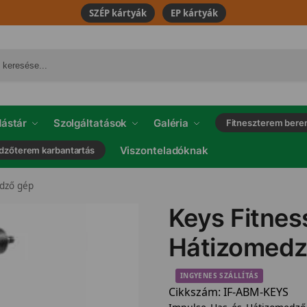
SZÉP kártyák
EP kártyák
ástár
Szolgáltatások
Galéria
Fitneszterem bere
Viszonteladóknak
dzőterem karbantartás
dző gép
Keys Fitnes
Hátizomedz
INGYENES SZÁLLÍTÁS
Cikkszám:
IF-ABM-KEYS