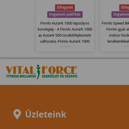
Elfogyott
Elfo
Ingyenes szállítás
Ingyenes
Finnlo Autark 1000 lapsúlyos
Finnlo Speed Bi
kondigép - A Finnlo Autark 1000
Finnlo gyár 
az Autark 500 továbbfejlesztett
indoor bicik
változata. Finnlo Autark 1000
lendkerékkel
több szerkezetet egyesít egy
computere k
gépben és ezáltal sokoldalú
mellkasi je
gyakorlati lehetőségeket kínál.
Kitűnően alka
biciklizésre,
meghajtó 
Üzleteink