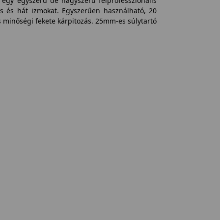
egy egyszerű de nagyszerű félprofesszionális
as és hát izmokat. Egyszerűen használható, 20
s minőségi fekete kárpitozás. 25mm-es súlytartó