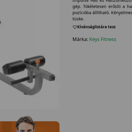
Impulse Has és Hátizomedző 
gép. Tökéletesen erősíti a h
pozícióba állítható. Kényelme
tüske.
Kívánságlistára tesz
Márka:
Keys Fitness