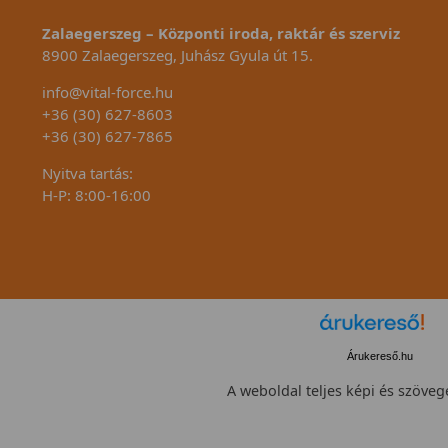
Zalaegerszeg – Központi iroda, raktár és szerviz
8900 Zalaegerszeg, Juhász Gyula út 15.
info@vital-force.hu
+36 (30) 627-8603
+36 (30) 627-7865
Nyitva tartás:
H-P: 8:00-16:00
Árukereső.hu
A weboldal teljes képi és szövege