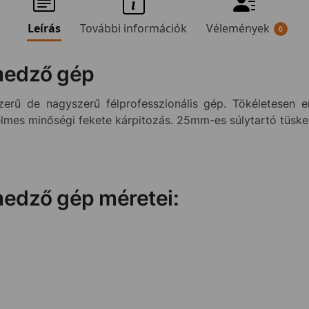
Leírás
További információk
Vélemények
0
omedző gép
rű de nagyszerű félprofesszionális gép. Tökéletesen e
elmes minőségi fekete kárpitozás. 25mm-es súlytartó tüske
medző gép méretei: