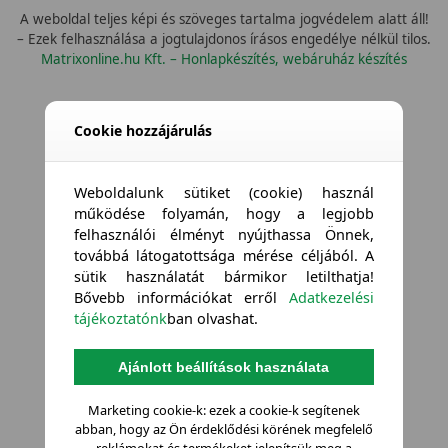
A weboldal teljes képi és szöveges tartalma jogvédelem alatt áll!
– Ezek felhasználása a jogtulajdonos írásos engedélye nélkül tilos.
Matrixonline.hu Kft. – Honlapkészítés, webáruház készítés
Cookie hozzájárulás
Weboldalunk sütiket (cookie) használ
működése folyamán, hogy a legjobb
felhasználói élményt nyújthassa Önnek,
továbbá látogatottsága mérése céljából. A
sütik használatát bármikor letilthatja!
Bővebb információkat erről
Adatkezelési
tájékoztatónk
ban olvashat.
Ajánlott beállítások használata
Marketing cookie-k: ezek a cookie-k segítenek
abban, hogy az Ön érdeklődési körének megfelelő
reklámokat és termékeket jelenítsük meg a