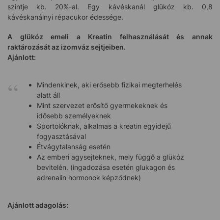
szintje kb. 20%-al. Egy kávéskanál glükóz kb. 0,8
kávéskanálnyi répacukor édessége.
A glükóz emeli a Kreatin felhasználását és annak
raktározását az izomváz sejtjeiben.
Ajánlott:
Mindenkinek, aki erősebb fizikai megterhelés
alatt áll
Mint szervezet erősítő gyermekeknek és
idősebb személyeknek
Sportolóknak, alkalmas a kreatin egyidejű
fogyasztásával
Étvágytalanság esetén
Az emberi agysejteknek, mely függő a glükóz
bevitelén. (ingadozása esetén glukagon és
adrenalin hormonok képződnek)
Ajánlott adagolás: