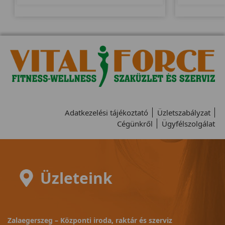
Adatkezelési tájékoztató
Üzletszabályzat
Cégünkről
Ügyfélszolgálat
Üzleteink
Zalaegerszeg – Központi iroda, raktár és szerviz