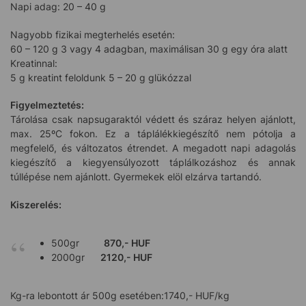
Napi adag: 20 – 40 g
Nagyobb fizikai megterhelés esetén:
60 – 120 g 3 vagy 4 adagban, maximálisan 30 g egy óra alatt
Kreatinnal:
5 g kreatint feloldunk 5 – 20 g glükózzal
Figyelmeztetés:
Tárolása csak napsugaraktól védett és száraz helyen ajánlott,
max. 25ºC fokon. Ez a táplálékkiegészítő nem pótolja a
megfelelő, és változatos étrendet. A megadott napi adagolás
kiegészítő a kiegyensúlyozott táplálkozáshoz és annak
túllépése nem ajánlott. Gyermekek elöl elzárva tartandó.
Kiszerelés:
500gr
870,- HUF
2000gr
2120,- HUF
Kg-ra lebontott ár 500g esetében:1740,- HUF/kg