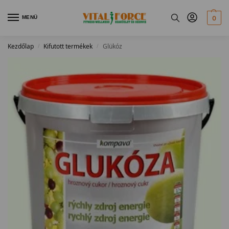
MENÜ
0
Kezdőlap
Kifutott termékek
Glükóz
/
/