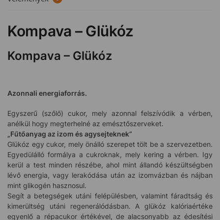
Kompava – Glükóz
Kompava – Glükóz
Azonnali energiaforrás.
Egyszerű (szőlő) cukor, mely azonnal felszívódik a vérben,
anélkül hogy megterhelné az emésztőszerveket.
„Fűtőanyag az izom és agysejteknek“
Glükóz egy cukor, mely önálló szerepet tölt be a szervezetben.
Egyedülálló formálya a cukroknak, mely kering a vérben. Igy
kerül a test minden részébe, ahol mint állandó készültségben
lévő energia, vagy lerakódása után az izomvázban és nájban
mint glikogén hasznosul.
Segít a betegségek utáni felépülésben, valamint fáradtság és
kimerültség utáni regenerálódásban. A glükóz kalóriaértéke
egyenlő a répacukor értékével, de alacsonyabb az édesítési