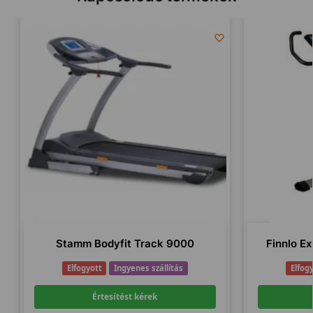
Stamm Bodyfit Track 9000
Finnlo E
Elfogyott
Ingyenes szállítás
Elfog
Értesítést kérek