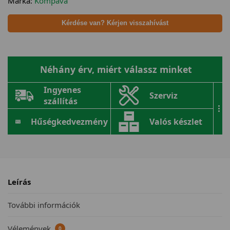
Márka:
Kompava
Kérdése van? Kérjen visszahívást
Néhány érv, miért válassz minket
Ingyenes
Szerviz
szállítás
...
Hűségkedvezmény
Valós készlet
Leírás
További információk
Vélemények
0