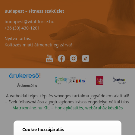
Budapest – Fitness szaküzlet
budapest@vital-force.hu
+36 (30) 430-1201
Nyitva tartás:
Költözés miatt átmenetileg zárva!
Árukereső.hu
A weboldal teljes képi és szöveges tartalma jogvédelem alatt áll!
– Ezek felhasználása a jogtulajdonos írásos engedélye nélkül tilos.
Matrixonline.hu Kft. – Honlapkészítés, webáruház készítés
Cookie hozzájárulás