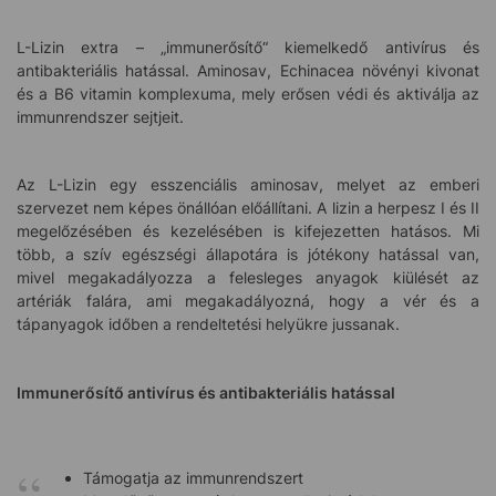
L-Lizin extra – „immunerősítő“ kiemelkedő antivírus és
antibakteriális hatással. Aminosav, Echinacea növényi kivonat
és a B6 vitamin komplexuma, mely erősen védi és aktiválja az
immunrendszer sejtjeit.
Az L-Lizin egy esszenciális aminosav, melyet az emberi
szervezet nem képes önállóan előállítani. A lizin a herpesz I és II
megelőzésében és kezelésében is kifejezetten hatásos. Mi
több, a szív egészségi állapotára is jótékony hatással van,
mivel megakadályozza a felesleges anyagok kiülését az
artériák falára, ami megakadályozná, hogy a vér és a
tápanyagok időben a rendeltetési helyükre jussanak.
Immunerősítő antivírus és antibakteriális hatással
Támogatja az immunrendszert