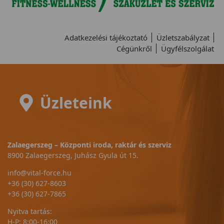
Adatkezelési tájékoztató
Üzletszabályzat
Cégünkről
Ügyfélszolgálat
Üzleteink
Zalaegerszeg – Központi iroda, raktár és szerviz
8900 Zalaegerszeg, Juhász Gyula út 15.
info@vital-force.hu
+36 (30) 627-8603
+36 (30) 627-7865
Nyitva tartás:
H-P: 8:00-16:00