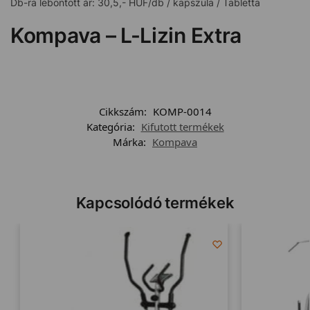
Db-ra lebontott ár: 30,5,- HUF/db / kapszula / Tabletta
Kompava – L-Lizin Extra
Cikkszám:
KOMP-0014
Kategória:
Kifutott termékek
Márka:
Kompava
Kapcsolódó termékek