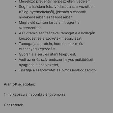
Megelőző preventív herpesz elleni védelem
Segíti a kalcium felszívódását a szervezetben
(főleg gyermekeknél), jelentős a csontok
növekedésében és fejlődésében
Megfelelő szinten tartja a nitrogént a
szervezetben
A C vitamin segítségével támogatja a kollagén
képződést és a szövetek megújulását
Támogatja a protein, hormon, enzim és
ellenanyag képződést
Gyorsítja a sérülés utáni felépülést,
Védi az ér és szívrendszer helyes működését,
nyugtatja a szervezetet,
Tisztítja a szervezetet az ólmos lerakodásoktól
Ajánlott adagolás:
1 – 5 kapszula naponta / éhgyomorra
Összetétel: