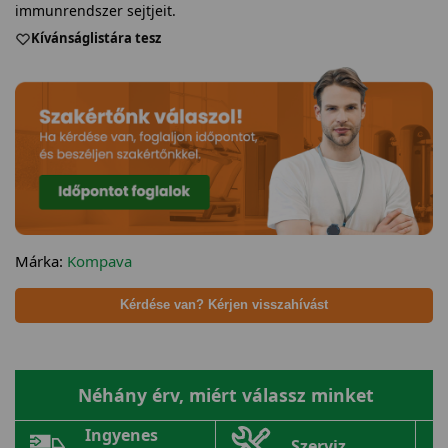
immunrendszer sejtjeit.
Kívánságlistára tesz
Márka:
Kompava
Kérdése van? Kérjen visszahívást
Néhány érv, miért válassz minket
Ingyenes
Szerviz