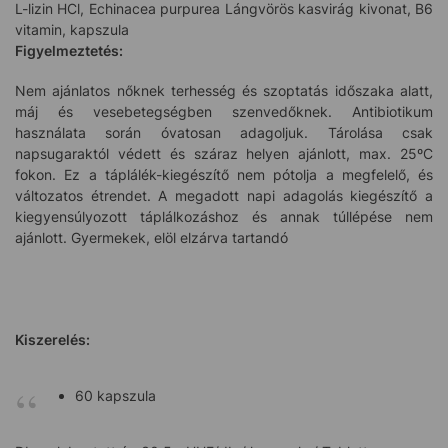
L-lizin HCl, Echinacea purpurea Lángvörös kasvirág kivonat, B6
vitamin, kapszula
Figyelmeztetés:
Nem ajánlatos nőknek terhesség és szoptatás időszaka alatt,
máj és vesebetegségben szenvedőknek. Antibiotikum
használata során óvatosan adagoljuk. Tárolása csak
napsugaraktól védett és száraz helyen ajánlott, max. 25ºC
fokon. Ez a táplálék-kiegészítő nem pótolja a megfelelő, és
változatos étrendet. A megadott napi adagolás kiegészítő a
kiegyensúlyozott táplálkozáshoz és annak túllépése nem
ajánlott. Gyermekek, elöl elzárva tartandó
Kiszerelés:
60 kapszula