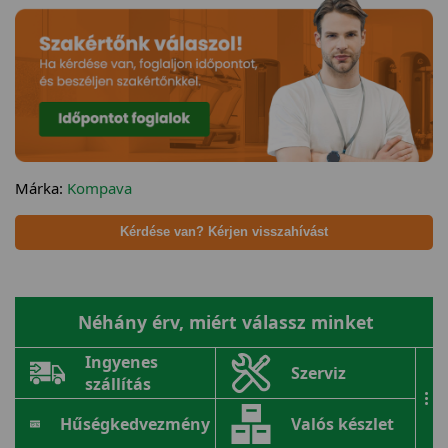
Márka:
Kompava
Kérdése van? Kérjen visszahívást
Néhány érv, miért válassz minket
Ingyenes
Szerviz
szállítás
...
Hűségkedvezmény
Valós készlet