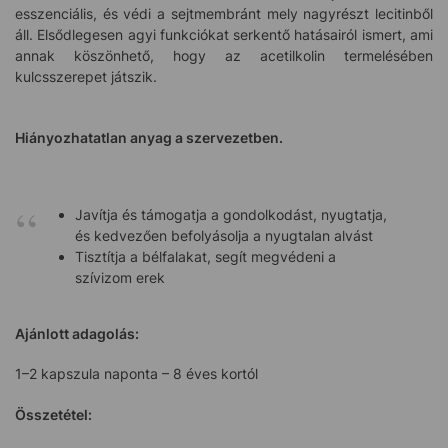
esszenciális, és védi a sejtmembránt mely nagyrészt lecitinből
áll. Elsődlegesen agyi funkciókat serkentő hatásairól ismert, ami
annak köszönhető, hogy az acetilkolin termelésében
kulcsszerepet játszik.
Hiányozhatatlan anyag a szervezetben.
Javítja és támogatja a gondolkodást, nyugtatja,
és kedvezően befolyásolja a nyugtalan alvást
Tisztítja a bélfalakat, segít megvédeni a
szívizom erek
Ajánlott adagolás:
1–2 kapszula naponta – 8 éves kortól
Összetétel: