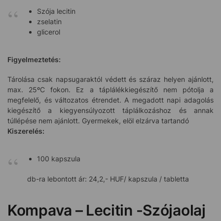
Szója lecitin
zselatin
glicerol
Figyelmeztetés:
Tárolása csak napsugaraktól védett és száraz helyen ajánlott,
max. 25ºC fokon. Ez a táplálékkiegészítő nem pótolja a
megfelelő, és változatos étrendet. A megadott napi adagolás
kiegészítő a kiegyensúlyozott táplálkozáshoz és annak
túllépése nem ajánlott. Gyermekek, elöl elzárva tartandó
Kiszerelés:
100 kapszula
db-ra lebontott ár: 24,2,- HUF/ kapszula / tabletta
Kompava – Lecitin -Szójaolaj