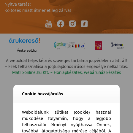
Nyitva tartás:
Költözés miatt átmenetileg zárva!
Árukereső.hu
A weboldal teljes képi és szöveges tartalma jogvédelem alatt áll!
– Ezek felhasználása a jogtulajdonos írásos engedélye nélkül tilos.
Matrixonline.hu Kft. – Honlapkészítés, webáruház készítés
Cookie hozzájárulás
Weboldalunk sütiket (cookie) használ
működése folyamán, hogy a legjobb
felhasználói élményt nyújthassa Önnek,
továbbá látogatottsága mérése céljából. A