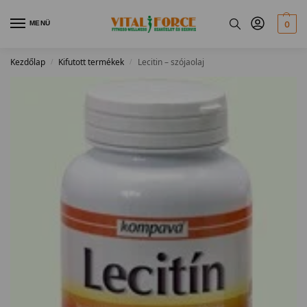
MENÜ
0
Kezdőlap
Kifutott termékek
Lecitin – szójaolaj
/
/