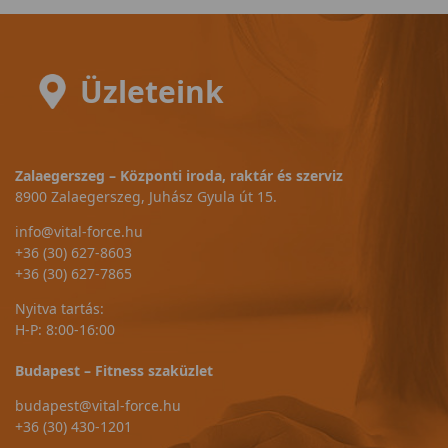
Üzleteink
Zalaegerszeg – Központi iroda, raktár és szerviz
8900 Zalaegerszeg, Juhász Gyula út 15.
info@vital-force.hu
+36 (30) 627-8603
+36 (30) 627-7865
Nyitva tartás:
H-P: 8:00-16:00
Budapest – Fitness szaküzlet
budapest@vital-force.hu
+36 (30) 430-1201