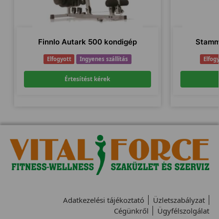
Finnlo Autark 500 kondigép
Stamm
Elfogyott
Ingyenes szállítás
Elfog
Értesítést kérek
Adatkezelési tájékoztató
Üzletszabályzat
Cégünkről
Ügyfélszolgálat