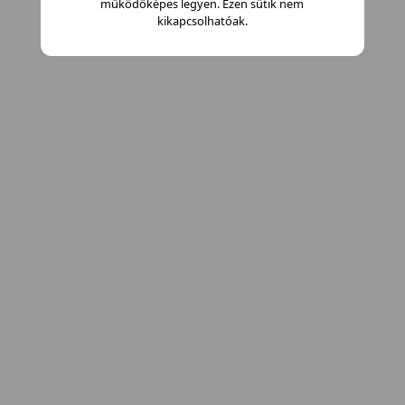
működőképes legyen. Ezen sütik nem
kikapcsolhatóak.