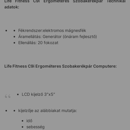
Life Fitness C9i Ergométeres Szobakerékpár
Technikai
adatok:
Fékrendszer:elektromos mágnesfék
Áramellátás: Generátor (önáram fejlesztő)
Ellenállás: 20 fokozat
Life Fitness C9i Ergométeres Szobakerékpár
Computere:
LCD kijelző 3″x5″
kijelzője az alábbiakat mutatja:
idő
sebesség