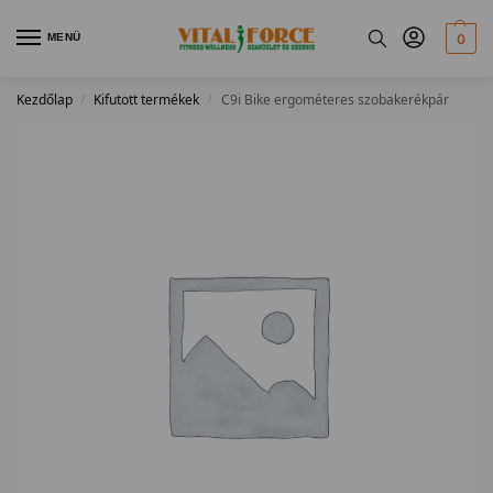
MENÜ
0
Kezdőlap
Kifutott termékek
C9i Bike ergométeres szobakerékpár
/
/