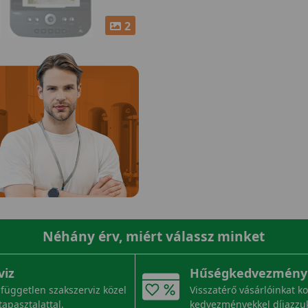
2
Néhány érv, miért válassz minket
viz
Hűségkedvezmény
független szakszerviz közel
Visszatérő vásárlóinkat k
tapasztalattal.
kedvezményekkel díjazzu