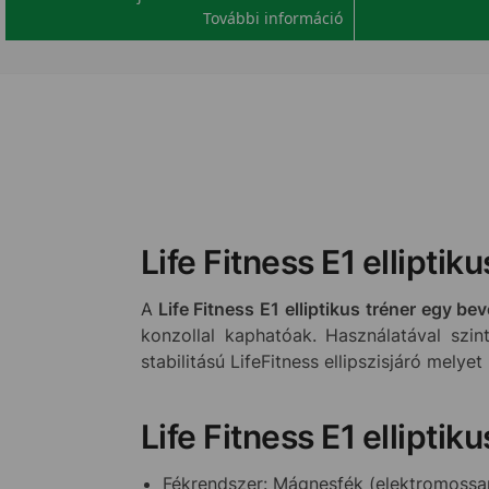
További információ
Life Fitness E1 elliptiku
A
Life Fitness E1 elliptikus tréner egy be
konzollal kaphatóak. Használatával sz
stabilitású LifeFitness ellipszisjáró melyet
Life Fitness E1 ellipti
Fékrendszer: Mágnesfék (elektromossan