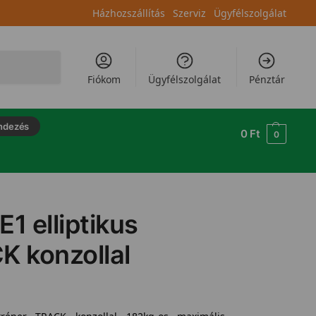
Házhozszállítás
Szerviz
Ügyfélszolgálat
Keresés
Fiókom
Ügyfélszolgálat
Pénztár
ndezés
0
Ft
0
E1 elliptikus
K konzollal