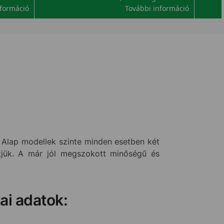
nformáció
További információ
Az Alap modellek szinte minden esetben két
tjük. A már jól megszokott minőségű és
kai adatok: