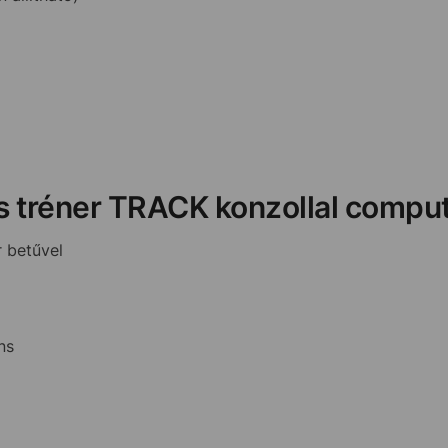
kus tréner TRACK konzollal compu
r betűvel
ns