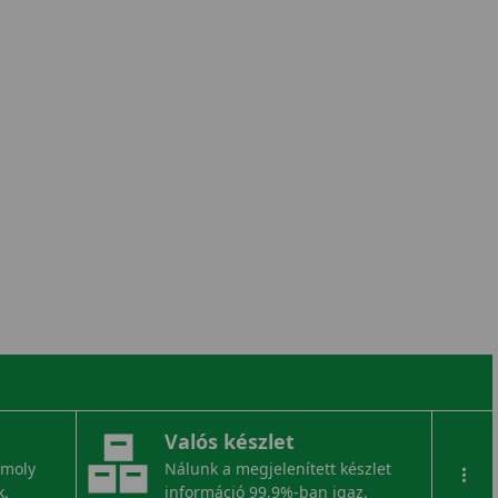
Valós készlet
omoly
Nálunk a megjelenített készlet
...
k.
információ 99,9%-ban igaz.