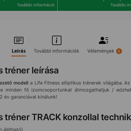
További információ
További i
Leírás
További információk
Vélemények
0
s tréner leírása
vezető modell
a Life Fitness elliptikus trénerek világába. 
inte minden fő izomcsoportunkat átmozgathatjuk / edzhe
 2 év garanciával kínálunk!
kus tréner TRACK konzollal techni
 állítható)