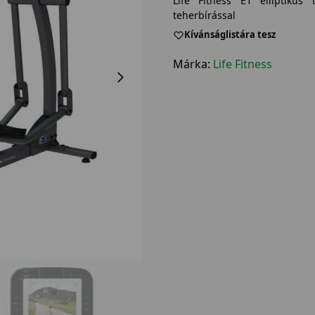
Life Fitness E1 elliptikus
teherbírással
Kívánságlistára tesz
Márka:
Life Fitness