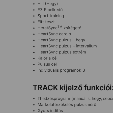
Hill (Hegy)
EZ Emelkedő
Sport training
Fitt teszt
TM
HeratSync
zsírégető
HeartSync cardio
HeartSync pulzus – hegy
HeartSync pulzus – intervallum
HeartSync pulzus extrém
Kalória cél
Pulzus cél
Individuális programok 3
TRACK kijelző funkciói
11 edzésprogram (manuális, hegy, sebes
Markolatérzékelős pulzusmérő
Gyors indítás