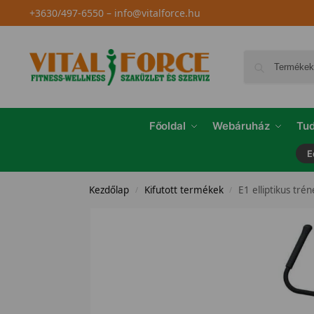
+3630/497-6550
–
info@vitalforce.hu
Főoldal
Webáruház
Tud
E
Kezdőlap
Kifutott termékek
E1 elliptikus tré
/
/