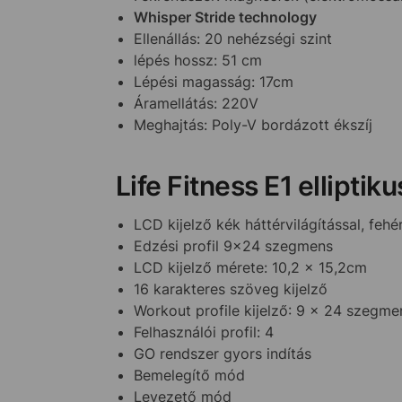
Whisper Stride technology
Ellenállás: 20 nehézségi szint
lépés hossz: 51 cm
Lépési magasság: 17cm
Áramellátás: 220V
Meghajtás: Poly-V bordázott ékszíj
Life Fitness E1 ellipti
LCD kijelző kék háttérvilágítással, fehé
Edzési profil 9×24 szegmens
LCD kijelző mérete: 10,2 x 15,2cm
16 karakteres szöveg kijelző
Workout profile kijelző: 9 x 24 szegme
Felhasználói profil: 4
GO rendszer gyors indítás
Bemelegítő mód
Levezető mód