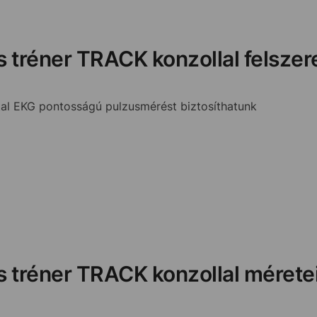
kus tréner TRACK konzollal felszer
ltal EKG pontosságú pulzusmérést biztosíthatunk
kus tréner TRACK konzollal méretei