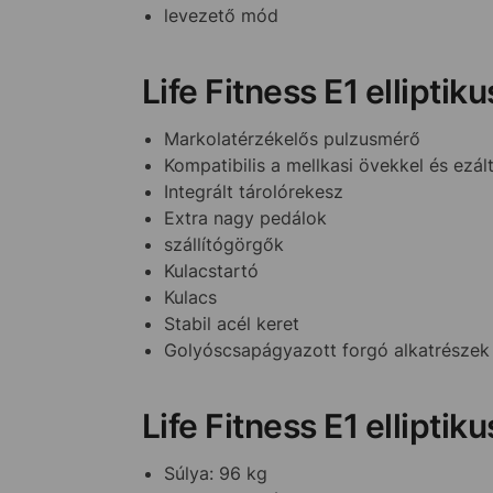
levezető mód
Life Fitness E1 ellipti
Markolatérzékelős pulzusmérő
Kompatibilis a mellkasi övekkel és ezá
Integrált tárolórekesz
Extra nagy pedálok
szállítógörgők
Kulacstartó
Kulacs
Stabil acél keret
Golyóscsapágyazott forgó alkatrészek
Life Fitness E1 ellipti
Súlya: 96 kg