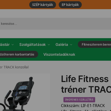
SZÉP kártyák
EP kártyák
ástár
Szolgáltatások
Galéria
Fitneszterem bere
Viszonteladóknak
dzőterem karbantartás
ner TRACK konzollal
Life Fitness 
tréner TRAC
INGYENES SZÁLLÍTÁS
Cikkszám:
LIF-E1-TRACK