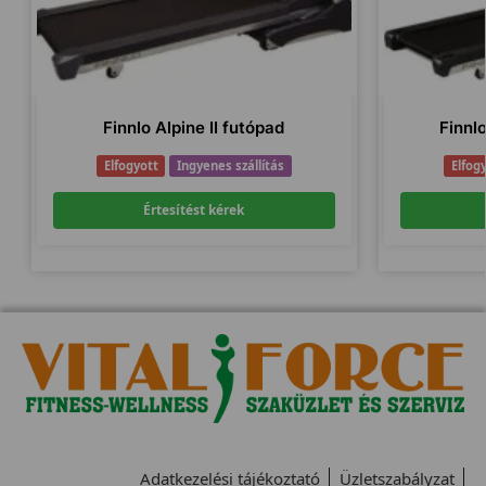
Finnlo Alpine II futópad
Finnl
Elfogyott
Ingyenes szállítás
Elfog
Értesítést kérek
Adatkezelési tájékoztató
Üzletszabályzat