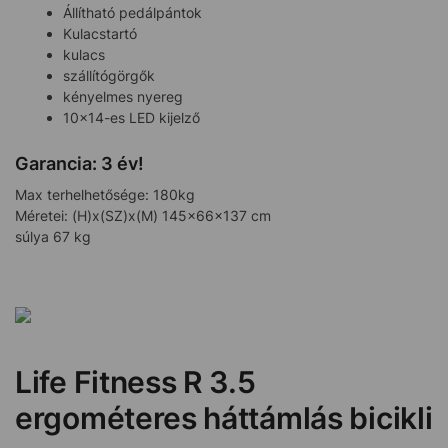
Állítható pedálpántok
Kulacstartó
kulacs
szállítógörgők
kényelmes nyereg
10×14-es LED kijelző
Garancia: 3 év!
Max terhelhetősége: 180kg
Méretei: (H)x(SZ)x(M) 145x66x137 cm
súlya 67 kg
Life Fitness R 3.5
ergométeres háttámlás bicikli