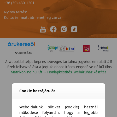
+36 (30) 430-1201
Nyitva tartás:
Költözés miatt átmenetileg zárva!
Árukereső.hu
A weboldal teljes képi és szöveges tartalma jogvédelem alatt áll!
– Ezek felhasználása a jogtulajdonos írásos engedélye nélkül tilos.
Matrixonline.hu Kft. – Honlapkészítés, webáruház készítés
Cookie hozzájárulás
Weboldalunk sütiket (cookie) használ
működése folyamán, hogy a legjobb