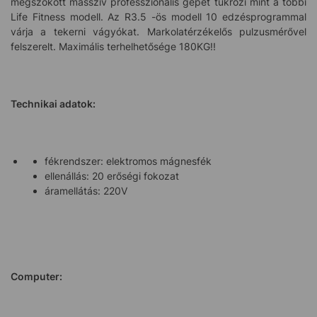
megszokott masszív professzionális gépet tükrözi mint a többi
Life Fitness modell. Az R3.5 -ös modell 10 edzésprogrammal
várja a tekerni vágyókat. Markolatérzékelős pulzusmérővel
felszerelt. Maximális terhelhetősége 180KG!!
Technikai adatok:
fékrendszer: elektromos mágnesfék
ellenállás: 20 erőségi fokozat
áramellátás: 220V
Computer: