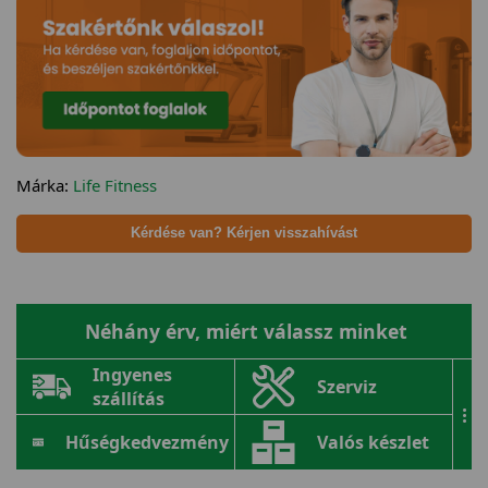
Márka:
Life Fitness
Kérdése van? Kérjen visszahívást
Néhány érv, miért válassz minket
Ingyenes
Szerviz
szállítás
...
Hűségkedvezmény
Valós készlet