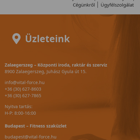
Cégünkről
Ügyfélszolgálat
Üzleteink
Zalaegerszeg – Központi iroda, raktár és szerviz
8900 Zalaegerszeg, Juhász Gyula út 15.
info@vital-force.hu
+36 (30) 627-8603
+36 (30) 627-7865
Nyitva tartás:
H-P: 8:00-16:00
Budapest – Fitness szaküzlet
budapest@vital-force.hu