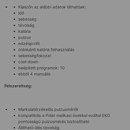
Kijelzőn az alábbi adatok láthatóak:
idő
sebesség
távolság
kalória
pulzus
edzésprofil
óránkénti kalória felhasználás
sebességfokozat
cool-down
beépített programok: 10
ebből 4 manuális
Felszereltség:
Markolatérzékelős pulzusmérők
kompatibilis a Polar mellkasi övekkel ezáltal EKG
pontosságú pulzusmérés biztosítható
Állítható ülés távolság