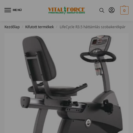
MENÜ
0
Kezdőlap
Kifutott termékek
LifeCycle R3.5 háttámlás szobakerékpár
/
/