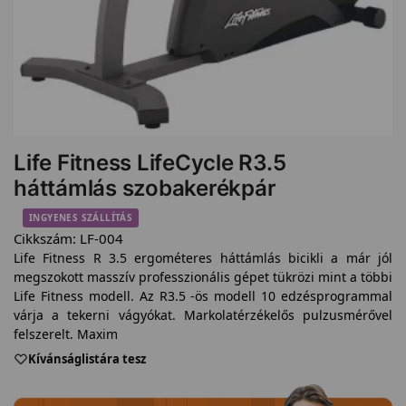
Life Fitness LifeCycle R3.5
háttámlás szobakerékpár
INGYENES SZÁLLÍTÁS
Cikkszám:
LF-004
Life Fitness R 3.5 ergométeres háttámlás bicikli a már jól
megszokott masszív professzionális gépet tükrözi mint a többi
Life Fitness modell. Az R3.5 -ös modell 10 edzésprogrammal
várja a tekerni vágyókat. Markolatérzékelős pulzusmérővel
felszerelt. Maxim
Kívánságlistára tesz