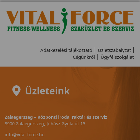
Adatkezelési tájékoztató
Üzletszabályzat
Cégünkről
Ügyfélszolgálat
Üzleteink
Zalaegerszeg – Központi iroda, raktár és szerviz
8900 Zalaegerszeg, Juhász Gyula út 15.
info@vital-force.hu