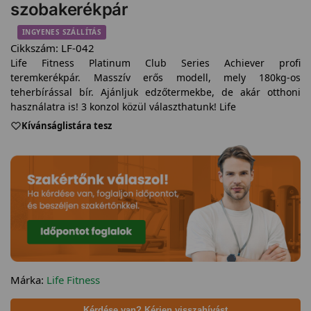
szobakerékpár
INGYENES SZÁLLÍTÁS
Cikkszám:
LF-042
Life Fitness Platinum Club Series Achiever profi
teremkerékpár. Masszív erős modell, mely 180kg-os
teherbírással bír. Ajánljuk edzőtermekbe, de akár otthoni
használatra is! 3 konzol közül választhatunk! Life
Kívánságlistára tesz
Márka:
Life Fitness
Kérdése van? Kérjen visszahívást