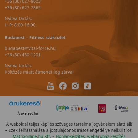
+36 (30) 627-8603
+36 (30) 627-7865
Nyitva tartás:
H-P: 8:00-16:00
Budapest – Fitness szaküzlet
budapest@vital-force.hu
+36 (30) 430-1201
Nyitva tartás:
Költözés miatt átmenetileg zárva!
Árukereső.hu
A weboldal teljes képi és szöveges tartalma jogvédelem alatt áll!
– Ezek felhasználása a jogtulajdonos írásos engedélye nélkül tilos.
Matrixonline.hu Kft. – Honlapkészítés, webáruház készítés