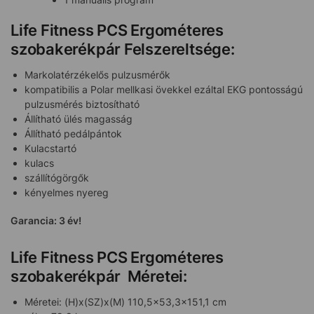
Life Fitness PCS Ergométeres
szobakerékpár Felszereltsége:
Markolatérzékelős pulzusmérők
kompatibilis a Polar mellkasi övekkel ezáltal EKG pontosságú
pulzusmérés biztosítható
Állítható ülés magasság
Állítható pedálpántok
Kulacstartó
kulacs
szállítógörgők
kényelmes nyereg
Garancia: 3 év!
Life Fitness PCS Ergométeres
szobakerékpár Méretei:
Méretei: (H)x(SZ)x(M) 110,5×53,3×151,1 cm