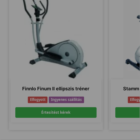
Finnlo Finum II ellipszis tréner
Stamm 
Elfogyott
Ingyenes szállítás
Elfog
Értesítést kérek