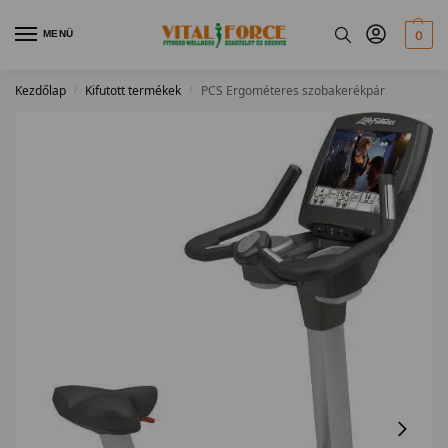
MENÜ
0
Kezdőlap
Kifutott termékek
PCS Ergométeres szobakerékpár
/
/