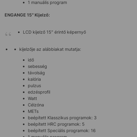
1 manuális program
ENGANGE 15″ Kijelző:
LCD kijelző 15″ érintő képernyő
kijelzője az alábbiakat mutatja:
idő
sebesség
távolság
kalória
pulzus
edzésprofil
Watt
Célzóna
METs
beépített Klasszikus programok: 3
beépített HRC programok: 5
beépített Speciális programok: 16
1 manuális program