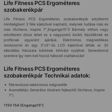
Life Fitness PCS Ergométeres
szobakerékpár
Life Fitness PCS Ergométeres szobakerékpár edzőtermi
minőségben! 3 féle kijelzővel kapható, melynek tudása más és
más (Achieve, Inspire 7″,Engange15″)! Bármely otthon vagy
edzőterem dísze lehet ez a nagyszerű bicikli. Kezdőknek és
profiknak egyaránt ajánljuk. Elektromos mágnesfékes
rendszerrel és egy 3″x5″-ös LCD kijelzővel látták el. 20
ellenállási fokozata bárkinek kihívást nyújthat. Generátorral
szerelve így nem kell hozzá hálozati csatlakozás!
Life Fitness PCS Ergométeres
szobakerékpár Technikai adatok:
Fékrendszer:elektromos mágnesfék
Áramellátás: Generátor (önáram fejlesztő) (Achieve, Inspire
7″)
115V 15A (Engange15″)