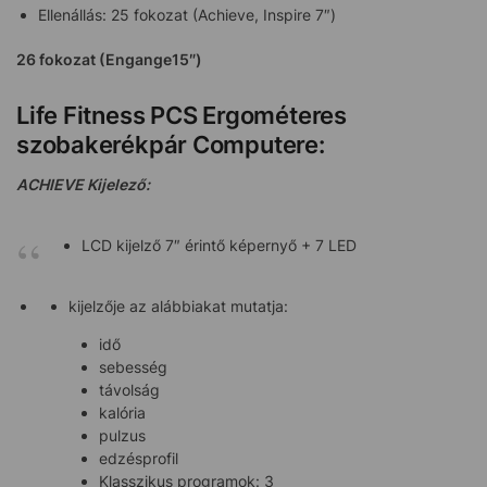
Ellenállás: 25 fokozat (Achieve, Inspire 7″)
26 fokozat (Engange15″)
Life Fitness PCS Ergométeres
szobakerékpár Computere:
ACHIEVE Kijelező:
LCD kijelző 7″ érintő képernyő + 7 LED
kijelzője az alábbiakat mutatja:
idő
sebesség
távolság
kalória
pulzus
edzésprofil
Klasszikus programok: 3