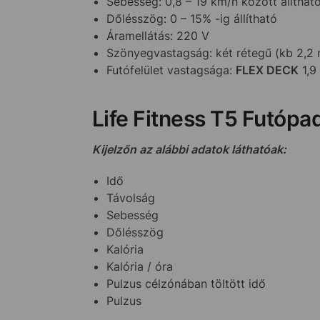
Sebesség: 0,8 – 19 km/h között álítha
Dőlésszög: 0 – 15% -ig állítható
Áramellátás: 220 V
Szönyegvastagság: két rétegű (kb 2,2
Futófelület vastagsága:
FLEX DECK
1,9
Life Fitness T5 Futóp
Kijelzőn az alábbi adatok láthatóak:
Idő
Távolság
Sebesség
Dőlésszög
Kalória
Kalória / óra
Pulzus célzónában töltött idő
Pulzus