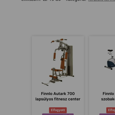
Finnlo Autark 700
Finnl
lapsúlyos fitnesz center
szobak
Elfogyott
Elfo