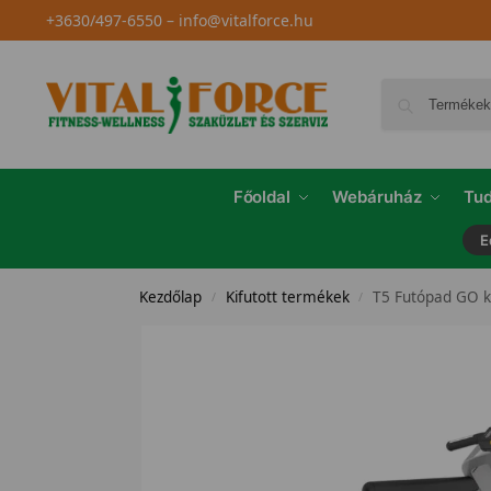
+3630/497-6550
–
info@vitalforce.hu
Főoldal
Webáruház
Tud
E
Kezdőlap
Kifutott termékek
T5 Futópad GO ko
/
/