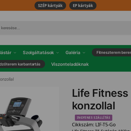
SZÉP kártyák
EP kártyák
ástár
Szolgáltatások
Galéria
Fitneszterem bere
Viszonteladóknak
dzőterem karbantartás
nzollal
Life Fitnes
konzollal
INGYENES SZÁLLÍTÁS
Cikkszám:
LIF-T5-Go