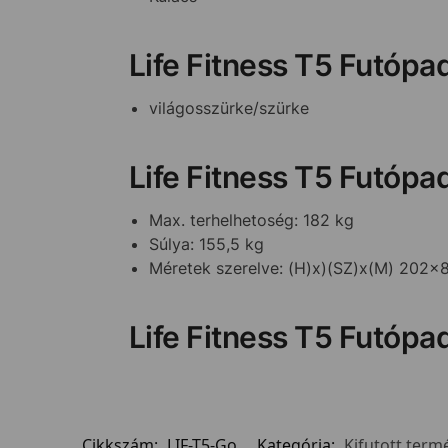
Life Fitness T5 Futópa
világosszürke/szürke
Life Fitness T5 Futópa
Max. terhelhetoség: 182 kg
Súlya: 155,5 kg
Méretek szerelve: (H)x)(SZ)x(M) 202
Life Fitness T5 Futópa
Cikkszám:
LIF-T5-Go
Kategória:
Kifutott term