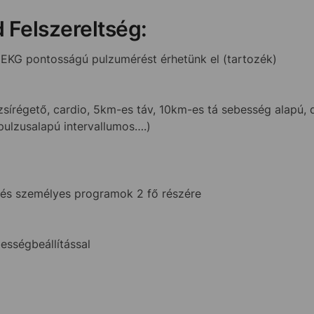
d Felszereltség:
al EKG pontosságú pulzumérést érhetünk el (tartozék)
írégető, cardio, 5km-es táv, 10km-es tá sebesség alapú, d
pulzusalapú intervallumos….)
 és személyes programok 2 fő részére
sségbeállítással
d