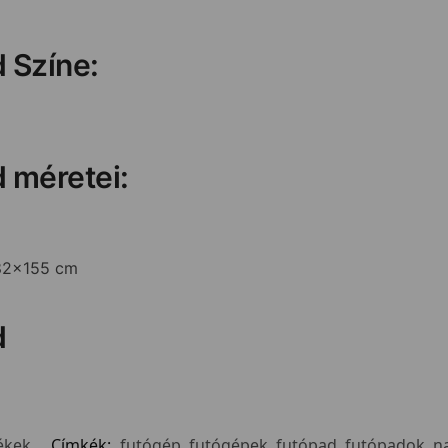
d Színe:
d méretei:
x82x155 cm
d
ékek
Címkék:
futógép
,
futógépek
,
futópad
,
futópadok
,
n