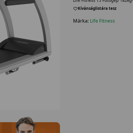
Life Fitness T5 Futógép 182kg
Kívánságlistára tesz
Márka:
Life Fitness