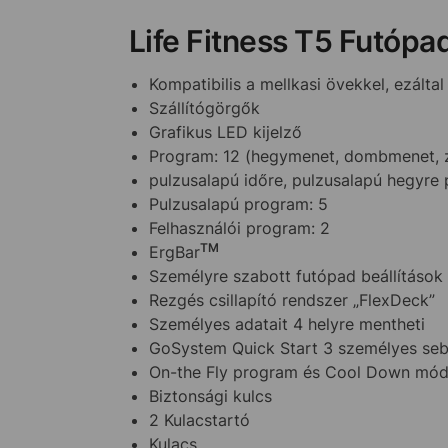
Life Fitness T5 Futópa
Kompatibilis a mellkasi övekkel, ezált
Szállítógörgők
Grafikus LED kijelző
Program: 12 (hegymenet, dombmenet, zs
pulzusalapú időre, pulzusalapú hegyre 
Pulzusalapú program: 5
Felhasználói program: 2
TM
ErgBar
Személyre szabott futópad beállítások
Rezgés csillapító rendszer „FlexDeck”
Személyes adatait 4 helyre mentheti
GoSystem Quick Start 3 személyes sebe
On-the Fly program és Cool Down mó
Biztonsági kulcs
2 Kulacstartó
Kulacs