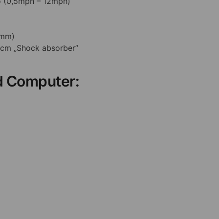
tó (0,5mph – 12mph)
 mm)
 cm „Shock absorber”
ad Computer: