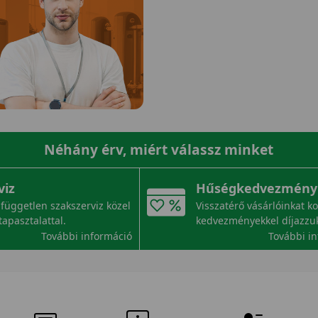
Néhány érv, miért válassz minket
viz
Hűségkedvezmény
független szakszerviz közel
Visszatérő vásárlóinkat k
tapasztalattal.
kedvezményekkel díjazzu
További információ
További i