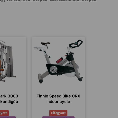
tark 3000
Finnlo Speed Bike CRX
 kondigép
indoor cycle
gyott
Elfogyott