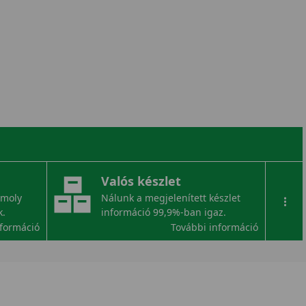
Valós készlet
omoly
Nálunk a megjelenített készlet
...
k.
információ 99,9%-ban igaz.
nformáció
További információ