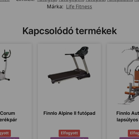
Márka:
Life Fitness
Kapcsolódó termékek
o Corum
Finnlo Alpine II futópad
Finnlo Au
erékpár
lapsúlyos
gyott
Elfogyott
Elfo