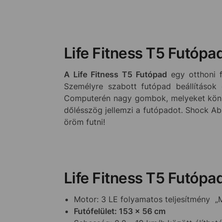
Life Fitness T5 Futópad
A Life Fitness T5 Futópad
egy otthoni fu
Személyre szabott futópad beállítások 
Computerén nagy gombok, melyeket könnye
dőlésszög jellemzi a futópadot. Shock A
öröm futni!
Life Fitness T5 Futópa
Motor: 3 LE folyamatos teljesítmény 
Futófelület: 153 x 56 cm