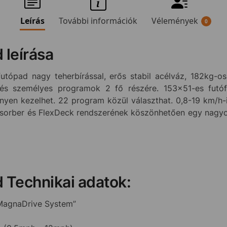
Leírás
További információk
Vélemények
0
 leírása
tópad nagy teherbírással, erős stabil acélváz, 182kg-os 
és személyes programok 2 fő részére. 153×51-es futófe
n kezelhet. 22 program közül választhat. 0,8-19 km/h-ig 
bsorber és FlexDeck rendszerének köszönhetően egy nagyo
d Technikai adatok:
„MagnaDrive System”