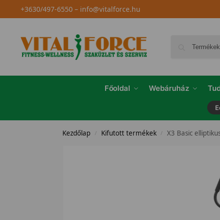
+3630/497-6550
–
info@vitalforce.hu
Főoldal
Webáruház
Tud
E
Kezdőlap
Kifutott termékek
X3 Basic elliptiku
/
/