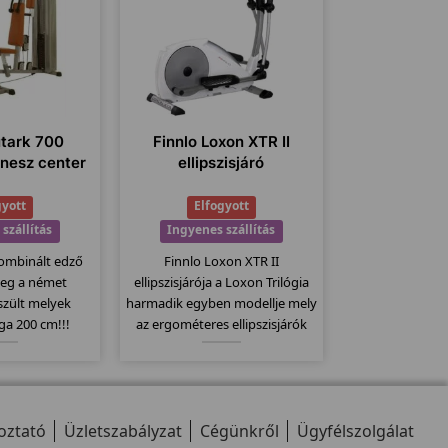
utark 700
Finnlo Loxon XTR II
tnesz center
ellipszisjáró
gyott
Elfogyott
szállítás
Ingyenes szállítás
ombinált edző
Finnlo Loxon XTR II
leg a német
ellipszisjárója a Loxon Trilógia
szült melyek
harmadik egyben modellje mely
a 200 cm!!!
az ergométeres ellipszisjárók
juk akiknek a
(sífutók)közt a csúcsmodell.
ága kicsi!
20Kg-os lendkerékkel 32
erősségi fokozattal és 25-400
wattig való állíthatósággal
oztató
Üzletszabályzat
látták el.
Cégünkről
Ügyfélszolgálat