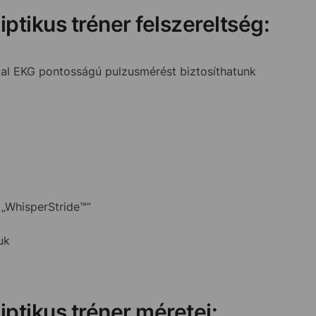
iptikus tréner felszereltség:
ltal EKG pontosságú pulzusmérést biztosíthatunk
„WhisperStride™”
uk
liptikus tréner méretei: