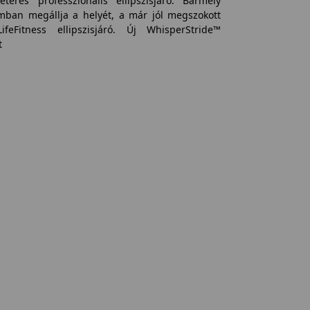
teres professzionális ellipszisjáró. Bármely
umban megállja a helyét, a már jól megszokott
feFitness ellipszisjáró. Új WhisperStride™
t