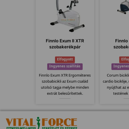
Finnlo Exum II XTR
Finnl
szobakerékpár
szobak
Elfogyott
Elfo
Ingyenes szállítás
Ingyenes
Finnlo Exum XTR Ergométeres
Corum bicikli
szobabicikli az Exum család
cardio biciklije
utolsó tagja melybe minden
nyújthat az 
extrát belesűrítettek.
testének
Egyszerűen kezelhető nagy
karbantartás
teherbírású szobakerékpár a
kivitel, könny
már jól megszokott német
év ga
minőség köszön vissza ezeknél
a bicikliknél...