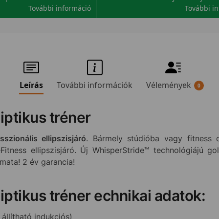
További információ
További i
Leírás
További információk
Vélemények
0
iptikus tréner
szionális ellipszisjáró
. Bármely stúdióba vagy fitness 
Fitness ellipszisjáró. Új WhisperStride™ technológiájú go
mata! 2 év garancia!
liptikus tréner echnikai adatok:
llítható indukciós)