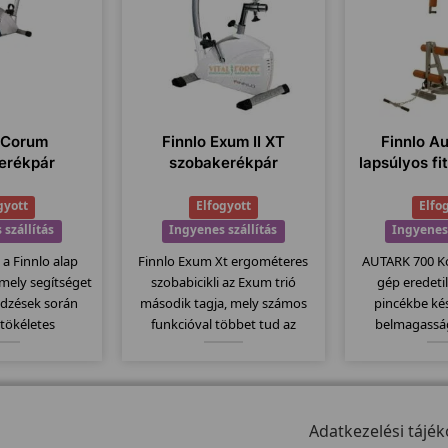
o Corum
Finnlo Exum II XT
Finnlo A
erékpár
szobakerékpár
lapsúlyos fi
gyott
Elfogyott
Elfo
 szállítás
Ingyenes szállítás
Ingyenes 
 a Finnlo alap
Finnlo Exum Xt ergométeres
AUTARK 700 K
, mely segítséget
szobabicikli az Exum trió
gép eredeti
edzések során
második tagja, mely számos
pincékbe ké
 tökéletes
funkcióval többet tud az
belmagasság
ában! Elegáns
alapmodellnél. Itt is
Azoknak ajánl
en mozgatható! 2
megtartották az erős vázat és
belmagass
rancia!
ezáltal szintén 150kg-os
teherbírással rendelkezik....
Adatkezelési tájék