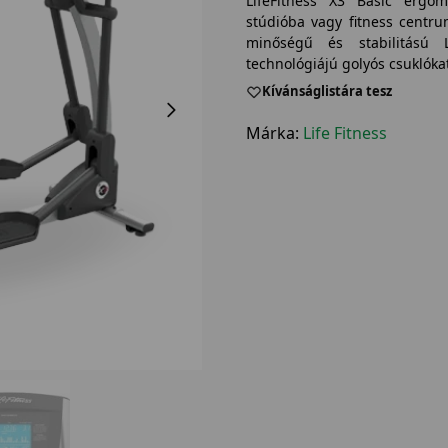
LifeFitness X3 Basic ergomé
stúdióba vagy fitness centr
minőségű és stabilitású Li
technológiájú golyós csuklóka
Kívánságlistára tesz
Márka:
Life Fitness