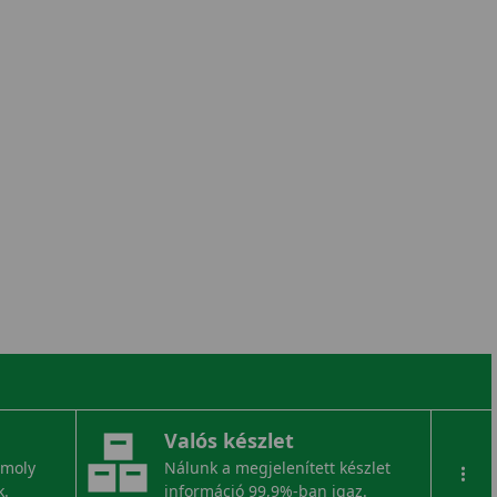
Valós készlet
omoly
Nálunk a megjelenített készlet
...
k.
információ 99,9%-ban igaz.