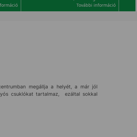
nformáció
További információ
centrumban megállja a helyét, a már jól
lyós csuklókat tartalmaz, ezáltal sokkal