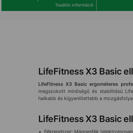
További információ
LifeFitness X3 Basic ell
LifeFitness X3 Basic ergométeres profes
megszokott minőségű és stabilitású Life
halkabb és kigyenlítettebb a mozgásfolya
LifeFitness X3 Basic el
Fékrendszer: Mágnesfék (elektromosan á