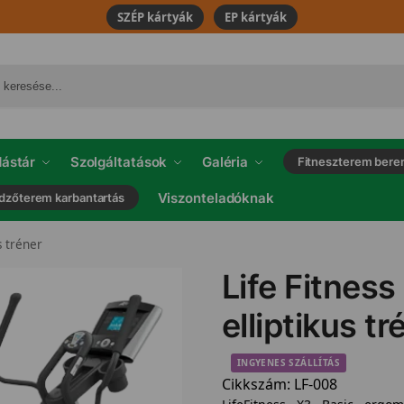
SZÉP kártyák
EP kártyák
ástár
Szolgáltatások
Galéria
Fitneszterem bere
Viszonteladóknak
dzőterem karbantartás
s tréner
Life Fitness
elliptikus tr
INGYENES SZÁLLÍTÁS
Cikkszám:
LF-008