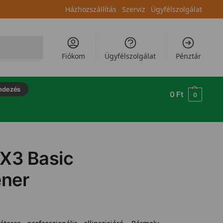
Házhozszállítás
Szerviz
Ügyfélszolgálat
Keresés
Fiókom
Ügyfélszolgálat
Pénztár
ndezés
0
Ft
0
 X3 Basic
éner