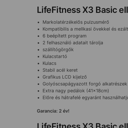
LifeFitness X3 Basic ell
Markolatérzékelős pulzusmérő
Kompatibilis a mellkasi övekkel és ezá
6 beépített program
2 felhasználó adatait tárolja
szállítógörgők
Kulacstartó
Kulacs
Stabil acél keret
Grafikus LCD kijelző
Golyóscsapágyazott forgó alkatrészek 
Extra nagy pedálok (41x18cm)
Előre és hátrafelé egyaránt használhatj
Garancia: 2 év!
LifeFitness X3 Basic el