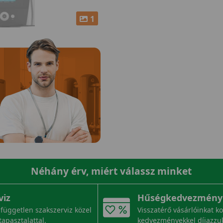
1
Néhány érv, miért válassz minket
viz
Hűségkedvezmény
független szakszerviz közel
Visszatérő vásárlóinkat k
tapasztalattal.
kedvezményekkel díjazzu