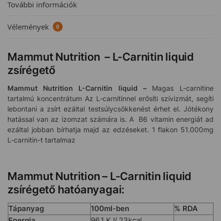
További információk
Vélemények
0
Mammut Nutrition – L-Carnitin liquid
zsírégető
Mammut Nutrition L-Carnitin liquid –
Magas L-carnitine
tartalmú koncentrátum Az L-carnitinnel erősíti szívizmát, segíti
lebontani a zsírt ezáltal testsúlycsökkenést érhet el. Jótékony
hatással van az izomzat számára is. A B6 vitamin energiát ad
ezáltal jobban bírhatja majd az edzéseket. 1 flakon 51.000mg
L-carnitin-t tartalmaz
Mammut Nutrition – L-Carnitin liquid
zsírégető hatóanyagai:
Tápanyag
100ml-ben
% RDA
Energia
96,1 KJ/ 23kcal