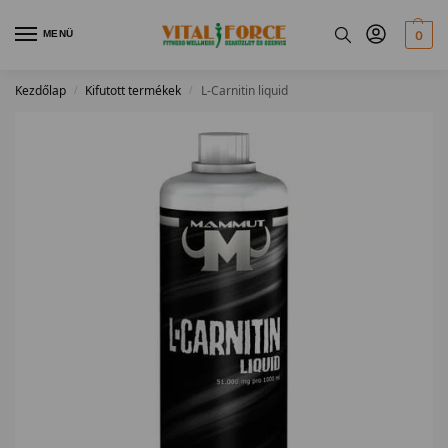
MENÜ
0
Kezdőlap
Kifutott termékek
L-Carnitin liquid
/
/