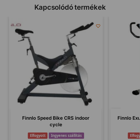
Kapcsolódó termékek
Finnlo Speed Bike CRS indoor
Finnlo Ex
cycle
Elfogyott
Ingyenes szállítás
Elfog