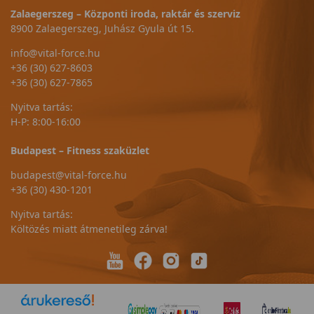
Zalaegerszeg – Központi iroda, raktár és szerviz
8900 Zalaegerszeg, Juhász Gyula út 15.
info@vital-force.hu
+36 (30) 627-8603
+36 (30) 627-7865
Nyitva tartás:
H-P: 8:00-16:00
Budapest – Fitness szaküzlet
budapest@vital-force.hu
+36 (30) 430-1201
Nyitva tartás:
Költözés miatt átmenetileg zárva!