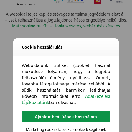
Árukereső.hu
A weboldal teljes képi és szöveges tartalma jogvédelem alatt áll!
– Ezek felhasználása a jogtulajdonos írásos engedélye nélkül tilos.
Matrixonline.hu Kft. – Honlapkészítés, webáruház készítés
Cookie hozzájárulás
Weboldalunk sütiket (cookie) használ
működése folyamán, hogy a legjobb
felhasználói élményt nyújthassa Önnek,
továbbá látogatottsága mérése céljából. A
sütik használatát bármikor letilthatja!
Bővebb információkat erről
Adatkezelési
tájékoztatónk
ban olvashat.
Ajánlott beállítások használata
Marketing cookie-k: ezek a cookie-k segítenek