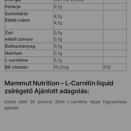
Fehérje
0,1g
Szénhidrát
4,1g
Ebből cukor
4,1g
Zsír
0,1g
ebből zsírsav
0,1g
Ballasztanyag
0,1g
Natrium
0,1g
L-carnitine
5,1g
B6 vitamin
10,2mg
510
Mammut Nutrition – L-Carnitin liquid
zsírégető Ajánlott adagolás:
Edzés előtt 20 perccel 20ml L-carnitine liquid fogyasztása
ajánlott