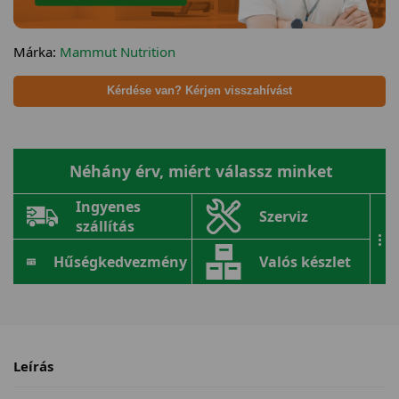
Márka:
Mammut Nutrition
Kérdése van? Kérjen visszahívást
Néhány érv, miért válassz minket
Ingyenes
Szerviz
szállítás
...
Hűségkedvezmény
Valós készlet
Leírás