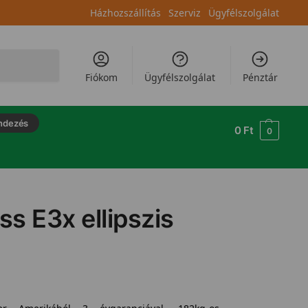
Házhozszállítás
Szerviz
Ügyfélszolgálat
Keresés
Fiókom
Ügyfélszolgálat
Pénztár
ndezés
0
Ft
0
ss E3x ellipszis