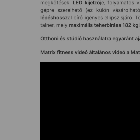
megkötések.
LED kijelző
je, folyamatos v
gépre szerelhető (ez külön vásárolha
lépéshossz
al bíró igényes ellipszisjáró.
tainer, mely
maximális teherbírása 182 kg
!
Otthoni és stúdió használatra egyaránt aj
Matrix fitness videó általános videó a Matr