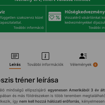
viz
Hűségkedvezmény
független szakszerviz közel
Visszatérő vásárlóinkat k
tapasztalattal.
kedvezményekkel díjazzu
További információ
További i
Leírás
További információk
Vélemények
0
szis tréner leírása
ló minőségű ellipszisjáró
egyenesen Amerikából 3 év ált
pában és más földrészeken is több teremben megtalálható
lkezik, így
nem kell hozzá hálózati erőforrás
, kényelmesen 