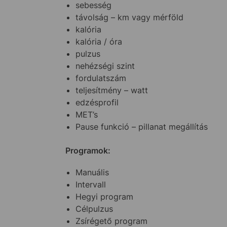
sebesség
távolság – km vagy mérföld
kalória
kalória / óra
pulzus
nehézségi szint
fordulatszám
teljesítmény – watt
edzésprofil
MET’s
Pause funkció – pillanat megállítás
Programok:
Manuális
Intervall
Hegyi program
Célpulzus
Zsírégető program