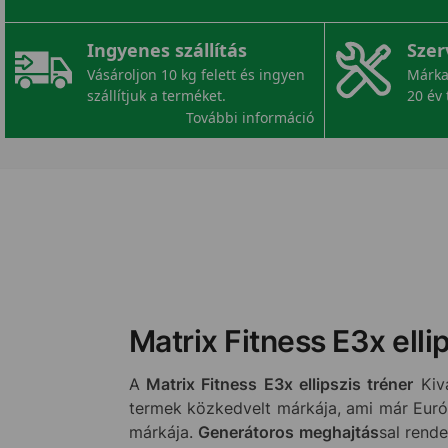
Ingyenes szállítás
Szer
Vásároljon 10 kg felett és ingyen
Márka
szállítjuk a terméket.
20 év 
További információ
Matrix Fitness E3x ellip
A
Matrix Fitness E3x ellipszis tréner
Kivá
termek közkedvelt márkája, ami már Euró
márkája.
Generátoros meghajtás
sal rende