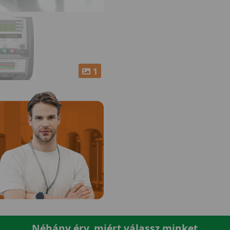
1
Néhány érv, miért válassz minket