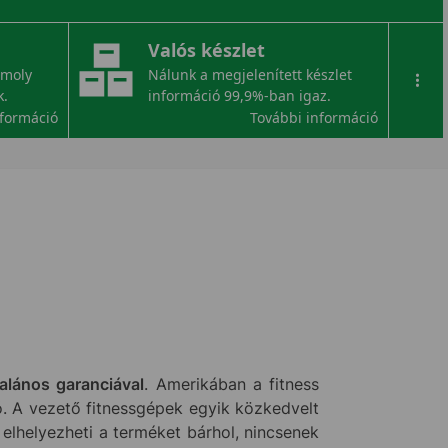
Valós készlet
omoly
Nálunk a megjelenített készlet
...
k.
információ 99,9%-ban igaz.
nformáció
További információ
alános garanciával
. Amerikában a fitness
. A vezető fitnessgépek egyik közkedvelt
elhelyezheti a terméket bárhol, nincsenek