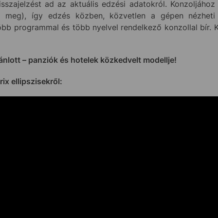
isszajelzést ad az aktuális edzési adatokról. Konzoljáho
tó meg), így edzés közben, közvetlen a gépen nézhet
 Több programmal és több nyelvel rendelkező konzollal bír. 
ánlott – panziók és hotelek közkedvelt modellje!
ix ellipszisekről: