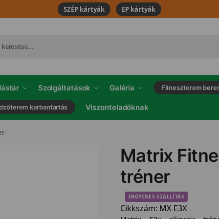
SZÉP kártyák
EP kártyák
ástár
Szolgáltatások
Galéria
Fitneszterem bere
Viszonteladóknak
dzőterem karbantartás
er
Matrix Fitne
tréner
INGYENES SZÁLLÍTÁS
Cikkszám:
MX-E3X