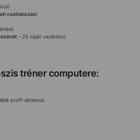
küli!
ati csatlakozás!
érlésű
vezérelt
– 25 saját vezérlésű
pszis tréner computere:
elző
profil ablakkal