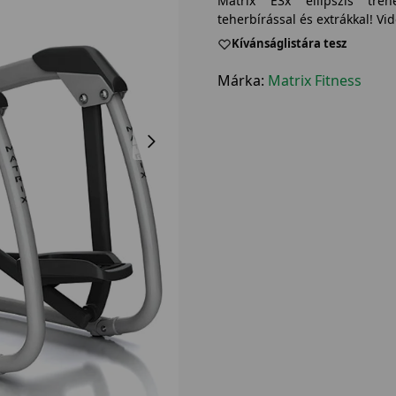
Matrix E3x ellipszis tré
teherbírással és extrákkal! Vid
Kívánságlistára tesz
Márka:
Matrix Fitness