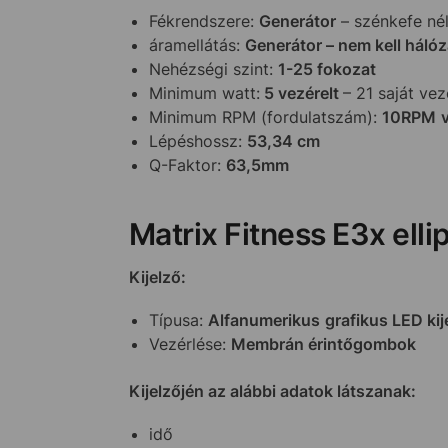
Fékrendszere:
Generátor
– szénkefe nél
áramellátás:
Generátor – nem kell hálóz
Nehézségi szint:
1-25 fokozat
Minimum watt:
5
vezérelt
– 21 saját vez
Minimum RPM (fordulatszám):
10RPM
Lépéshossz:
53,34 cm
Q-Faktor:
63,5mm
Matrix Fitness E3x elli
Kijelző:
Típusa:
Alfanumerikus
grafikus LED kij
Vezérlése:
Membrán érintőgombok
Kijelzőjén az alábbi adatok látszanak:
idő