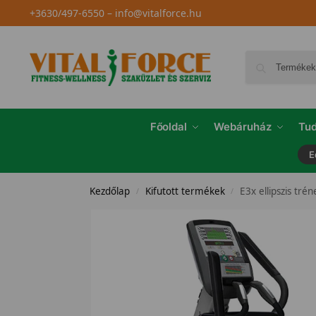
+3630/497-6550
–
info@vitalforce.hu
Főoldal
Webáruház
Tud
E
Kezdőlap
Kifutott termékek
E3x ellipszis trén
/
/