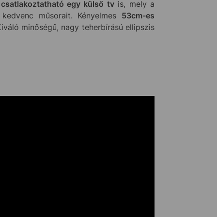
z
csatlakoztatható egy külső tv
is, mely a
i kedvenc műsorait. Kényelmes
53cm-es
Kiváló minőségű, nagy teherbírású ellipszis