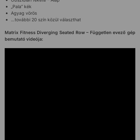
„Pala” kék
Agyag vörös
…további 20 szín közül választhat
Matrix Fitness Diverging Seated Row – Független evező gép
bemutató videója: