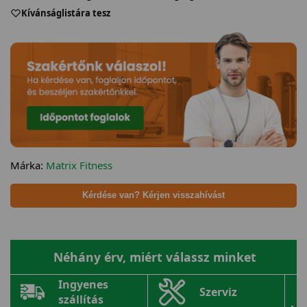
Kívánságlistára tesz
Márka:
Matrix Fitness
Kérdése van? Kérjen visszahívást
Néhány érv, miért válassz minket
Ingyenes
Szerviz
szállítás