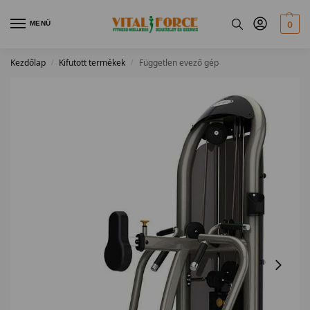
MENÜ
0
Kezdőlap
Kifutott termékek
Független evező gép
/
/