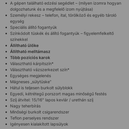
A gépen található edzési segédlet – (milyen izomra hogyan
dolgozhatunk és a megfelelő izom nyújtása)
Személyi rekesz – telefon, ital, törölköző és egyéb tároló
egység
Speciális állító fogantyúk
Színkódolt tüskék és állító fogantyúk – figyelemfelkeltő
színekkel
Állítható ülőke
Állítható melltámasz
Több pozíciós karok
Választható kárpitszín*
Választható vázszerkezet szín*
Egységes megjelenés
Mágneses „súlytüske”
Hátul is teljesen burkolt súlyblokk
Egyedi, kétrétegű porszort magas minőségű festés
Szíj átvitel: 15/16″ lapos kevlár / urethán szíj
Nagy teherbírás
Minőségi burkolt csigarendszer
Teflon perselyes rendszer
Igényesen kialakított lapsúlyok