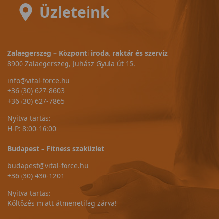
Üzleteink
Zalaegerszeg – Központi iroda, raktár és szerviz
8900 Zalaegerszeg, Juhász Gyula út 15.
info@vital-force.hu
+36 (30) 627-8603
+36 (30) 627-7865
Nyitva tartás:
H-P: 8:00-16:00
Budapest – Fitness szaküzlet
budapest@vital-force.hu
+36 (30) 430-1201
Nyitva tartás:
Költözés miatt átmenetileg zárva!