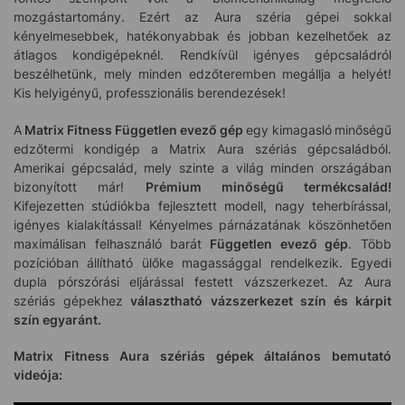
mozgástartomány. Ezért az Aura széria gépei sokkal
kényelmesebbek, hatékonyabbak és jobban kezelhetőek az
átlagos kondigépeknél. Rendkívül igényes gépcsaládról
beszélhetünk, mely minden edzőteremben megállja a helyét!
Kis helyigényű, professzionális berendezések!
A
Matrix Fitness Független evező gép
egy kimagasló
minőségű
edzőtermi kondigép a Matrix Aura szériás gépcsaládból.
Amerikai gépcsalád, mely szinte a világ minden országában
bizonyított már!
Prémium minőségű termékcsalád!
Kifejezetten stúdiókba fejlesztett modell, nagy teherbírással,
igényes kialakítással! Kényelmes párnázatának köszönhetően
maximálisan felhasználó barát
Független evező gép
. Több
pozícióban állítható ülőke magassággal rendelkezik. Egyedi
dupla pórszórási eljárással festett vázszerkezet. Az Aura
szériás gépekhez
választható vázszerkezet szín és kárpit
szín egyaránt.
Matrix Fitness Aura szériás gépek általános bemutató
videója: