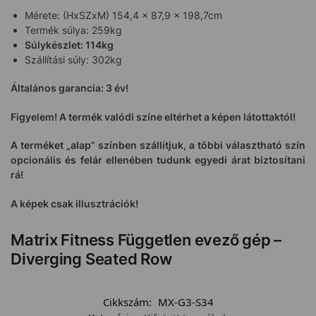
Mérete: (HxSZxM) 154,4 x 87,9 x 198,7cm
Termék súlya: 259kg
Súlykészlet: 114kg
Szállítási súly: 302kg
Általános garancia: 3 év!
Figyelem! A termék valódi színe eltérhet a képen látottaktól!
A terméket „alap” színben szállítjuk, a többi választható szín
opcionális és felár ellenében tudunk egyedi árat biztosítani
rá!
A képek csak illusztrációk!
Matrix Fitness Független evező gép –
Diverging Seated Row
Cikkszám:
MX-G3-S34