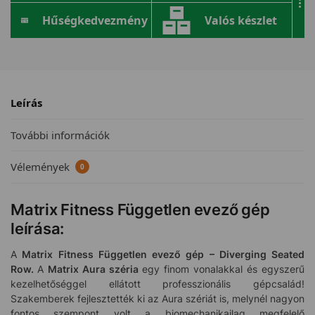
...
Hűségkedvezmény
Valós készlet
Leírás
További információk
Vélemények
0
Matrix Fitness Független evező gép
leírása:
A
Matrix Fitness Független evező gép – Diverging Seated
Row.
A
Matrix Aura széria
egy finom vonalakkal és egyszerű
kezelhetőséggel ellátott professzionális gépcsalád!
Szakemberek fejlesztették ki az Aura szériát is, melynél nagyon
fontos szempont volt a biomechanikailag megfelelő