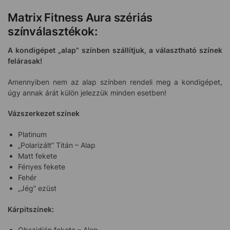
Matrix Fitness Aura szériás
színválasztékok:
A kondigépet „alap” színben szállítjuk, a választható színek
felárasak!
Amennyiben nem az alap színben rendeli meg a kondigépet,
úgy annak árát külön jelezzük minden esetben!
Vázszerkezet színek
Platinum
„Polarizált” Titán – Alap
Matt fekete
Fényes fekete
Fehér
„Jég” ezüst
Kárpitszínek:
Obszidián fekete – Alap