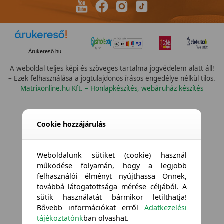
Árukereső.hu
A weboldal teljes képi és szöveges tartalma jogvédelem alatt áll!
– Ezek felhasználása a jogtulajdonos írásos engedélye nélkül tilos.
Matrixonline.hu Kft. – Honlapkészítés, webáruház készítés
Cookie hozzájárulás
Weboldalunk sütiket (cookie) használ
működése folyamán, hogy a legjobb
felhasználói élményt nyújthassa Önnek,
továbbá látogatottsága mérése céljából. A
sütik használatát bármikor letilthatja!
Bővebb információkat erről
Adatkezelési
tájékoztatónk
ban olvashat.