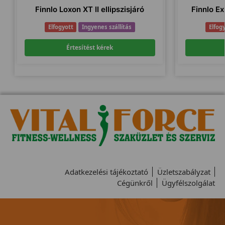
Finnlo Loxon XT II ellipszisjáró
Finnlo E
Elfogyott
Ingyenes szállítás
Elfog
Értesítést kérek
Adatkezelési tájékoztató
Üzletszabályzat
Cégünkről
Ügyfélszolgálat