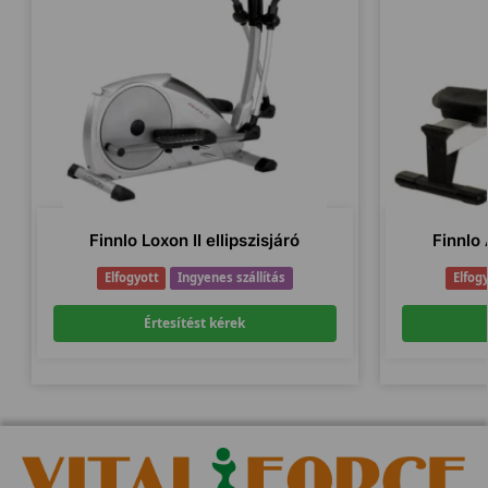
Finnlo Loxon II ellipszisjáró
Finnlo
Elfogyott
Ingyenes szállítás
Elfog
Értesítést kérek