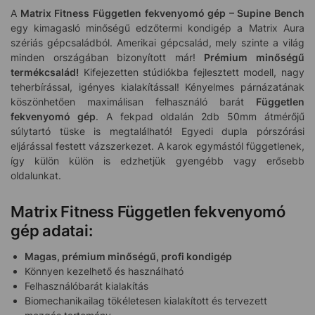
A
Matrix Fitness Független fekvenyomó gép – Supine Bench
egy kimagasló
minőségű edzőtermi kondigép a Matrix Aura
szériás gépcsaládból. Amerikai gépcsalád, mely szinte a világ
minden országában bizonyított már!
Prémium minőségű
termékcsalád!
Kifejezetten stúdiókba fejlesztett modell, nagy
teherbírással, igényes kialakítással! Kényelmes párnázatának
köszönhetően maximálisan felhasználó barát
Független
fekvenyomó gép
. A fekpad oldalán 2db 50mm átmérőjű
súlytartó tüske is megtalálható! Egyedi dupla pórszórási
eljárással festett vázszerkezet. A karok egymástól függetlenek,
így külön külön is edzhetjük gyengébb vagy erősebb
oldalunkat.
Matrix Fitness Független fekvenyomó
gép adatai:
Magas, prémium minőségű, profi kondigép
Könnyen kezelhető és használható
Felhasználóbarát kialakítás
Biomechanikailag tökéletesen kialakított és tervezett