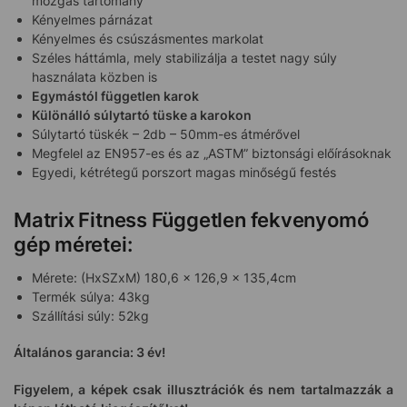
mozgás tartomány
Kényelmes párnázat
Kényelmes és csúszásmentes markolat
Széles háttámla, mely stabilizálja a testet nagy súly
használata közben is
Egymástól független karok
Különálló súlytartó tüske a karokon
Súlytartó tüskék – 2db – 50mm-es átmérővel
Megfelel az EN957-es és az „ASTM” biztonsági előírásoknak
Egyedi, kétrétegű porszort magas minőségű festés
Matrix Fitness Független fekvenyomó
gép méretei:
Mérete: (HxSZxM) 180,6 x 126,9 x 135,4cm
Termék súlya: 43kg
Szállítási súly: 52kg
Általános garancia: 3 év!
Figyelem, a képek csak illusztrációk és nem tartalmazzák a