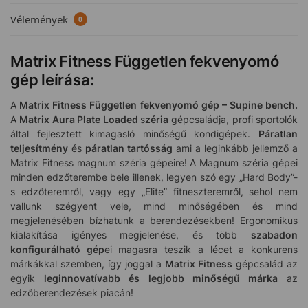
Vélemények
0
Matrix Fitness Független fekvenyomó
gép leírása:
A
Matrix Fitness Független fekvenyomó gép – Supine bench.
A
Matrix Aura Plate Loaded
s
zéria
gépcsaládja, profi sportolók
által fejlesztett kimagasló minőségű kondigépek.
Páratlan
teljesítmény
és
páratlan tartósság
ami a leginkább jellemző a
Matrix Fitness magnum széria gépeire! A Magnum széria gépei
minden edzőterembe bele illenek, legyen szó egy „Hard Body”-
s edzőteremről, vagy egy „Elite” fitneszteremről, sehol nem
vallunk szégyent vele, mind minőségében és mind
megjelenésében bízhatunk a berendezésekben! Ergonomikus
kialakítása igényes megjelenése, és több
szabadon
konfigurálható gép
ei magasra teszik a lécet a konkurens
márkákkal szemben, így joggal a
Matrix Fitness
gépcsalád az
egyik
leginnovatívabb és legjobb minőségű márka
az
edzőberendezések piacán!