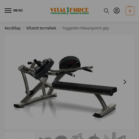
MENÜ
0
Kezdőlap
Kifutott termékek
Független fekvenyomó gép
/
/