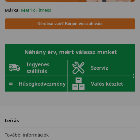
Márka:
Matrix Fitness
Kérdése van? Kérjen visszahívást
Néhány érv, miért válassz minket
Ingyenes
Szerviz
szállítás
...
Hűségkedvezmény
Valós készlet
Leírás
További információk