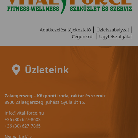
Adatkezelési tájékoztató
Üzletszabályzat
Cégünkről
Ügyfélszolgálat
Üzleteink
Zalaegerszeg – Központi iroda, raktár és szerviz
8900 Zalaegerszeg, Juhász Gyula út 15.
info@vital-force.hu
+36 (30) 627-8603
+36 (30) 627-7865
Nyitva tartás: