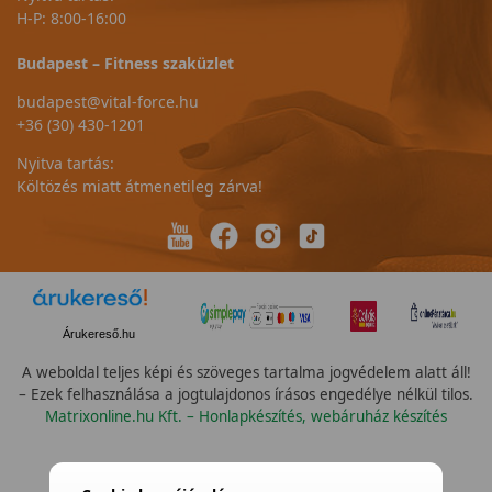
H-P: 8:00-16:00
Budapest – Fitness szaküzlet
budapest@vital-force.hu
+36 (30) 430-1201
Nyitva tartás:
Költözés miatt átmenetileg zárva!
Árukereső.hu
A weboldal teljes képi és szöveges tartalma jogvédelem alatt áll!
– Ezek felhasználása a jogtulajdonos írásos engedélye nélkül tilos.
Matrixonline.hu Kft. – Honlapkészítés, webáruház készítés