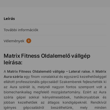
Leírás
További információk
Vélemények
0
Matrix Fitness Oldalemelő vállgép
leírása:
A
Matrix Fitness Oldalemelő vállgép – Lateral raise.
A
Matrix
Aura széria
egy finom vonalakkal és egyszerű kezelhetőséggel
ellátott professzionális gépcsalád! Szakemberek fejlesztették ki
az Aura szériát is, melynél nagyon fontos szempont volt a
biomechanikailag megfelelő mozgástartomány. Ezért az Aura
széria gépei sokkal kényelmesebbek, hatékonyabbak és
jobban kezelhetőek az átlagos kondigépeknél. Rendkívül
igényes gépcsaládról beszélhetünk, mely minden