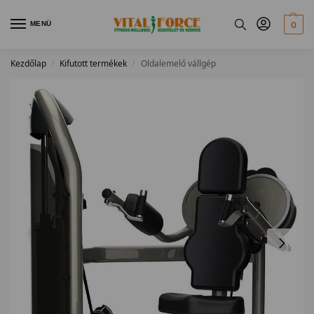
MENÜ
0
Kezdőlap
Kifutott termékek
Oldalemelő vállgép
/
/