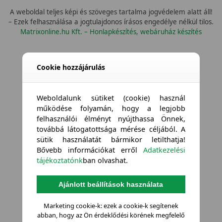
A weboldal teljes képi és szöveges tartalma jogvédelem alatt áll!
– Ezek felhasználása a jogtulajdonos írásos engedélye nélkül tilos.
Matrixonline.hu Kft. – Honlapkészítés, webáruház készítés
Cookie hozzájárulás
Weboldalunk sütiket (cookie) használ
működése folyamán, hogy a legjobb
felhasználói élményt nyújthassa Önnek,
továbbá látogatottsága mérése céljából. A
sütik használatát bármikor letilthatja!
Bővebb információkat erről
Adatkezelési
tájékoztatónk
ban olvashat.
Ajánlott beállítások használata
Marketing cookie-k: ezek a cookie-k segítenek
abban, hogy az Ön érdeklődési körének megfelelő