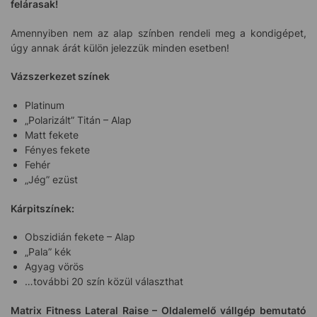
felárasak!
Amennyiben nem az alap színben rendeli meg a kondigépet,
úgy annak árát külön jelezzük minden esetben!
Vázszerkezet színek
Platinum
„Polarizált” Titán – Alap
Matt fekete
Fényes fekete
Fehér
„Jég” ezüst
Kárpitszínek:
Obszidián fekete – Alap
„Pala” kék
Agyag vörös
…további 20 szín közül választhat
Matrix Fitness Lateral Raise – Oldalemelő vállgép bemutató