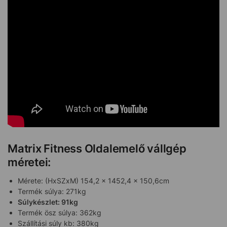
Matrix Fitness Oldalemelő vállgép
méretei:
Mérete: (HxSZxM) 154,2 x 1452,4 x 150,6cm
Termék súlya: 271kg
Súlykészlet: 91kg
Termék ösz súlya: 362kg
Szállítási súly kb: 380kg