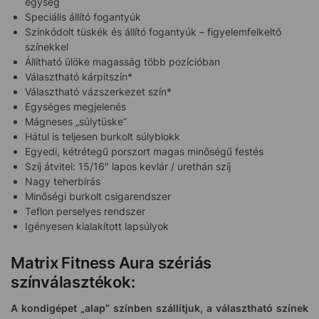
egység
Speciális állító fogantyúk
Színkódolt tüskék és állító fogantyúk – figyelemfelkeltő
színekkel
Állítható ülöke magasság több pozícióban
Választható kárpitszín*
Választható vázszerkezet szín*
Egységes megjelenés
Mágneses „súlytüske”
Hátul is teljesen burkolt súlyblokk
Egyedi, kétrétegű porszort magas minőségű festés
Szíj átvitel: 15/16″ lapos kevlár / urethán szíj
Nagy teherbírás
Minőségi burkolt csigarendszer
Teflon perselyes rendszer
Igényesen kialakított lapsúlyok
Matrix Fitness Aura szériás
színválasztékok:
A kondigépet „alap” színben szállítjuk, a választható színek