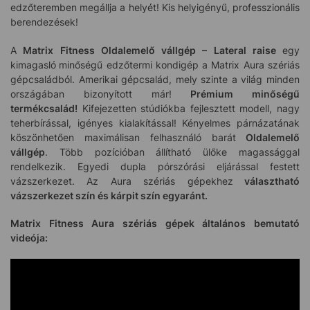
edzőteremben megállja a helyét! Kis helyigényű, professzionális
berendezések!
A
Matrix Fitness Oldalemelő vállgép – Lateral raise
egy
kimagasló
minőségű edzőtermi kondigép a Matrix Aura szériás
gépcsaládból. Amerikai gépcsalád, mely szinte a világ minden
országában bizonyított már!
Prémium minőségű
termékcsalád!
Kifejezetten stúdiókba fejlesztett modell, nagy
teherbírással, igényes kialakítással! Kényelmes párnázatának
köszönhetően maximálisan felhasználó barát
Oldalemelő
vállgép
. Több pozícióban állítható ülőke magassággal
rendelkezik. Egyedi dupla pórszórási eljárással festett
vázszerkezet. Az Aura szériás gépekhez
választható
vázszerkezet szín és kárpit szín egyaránt.
Matrix Fitness Aura szériás gépek általános bemutató
videója: