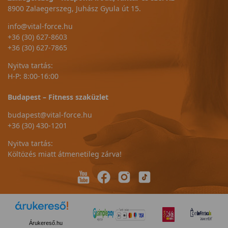
8900 Zalaegerszeg, Juhász Gyula út 15.
info@vital-force.hu
+36 (30) 627-8603
+36 (30) 627-7865
Nyitva tartás:
H-P: 8:00-16:00
Budapest – Fitness szaküzlet
budapest@vital-force.hu
+36 (30) 430-1201
Nyitva tartás:
Költözés miatt átmenetileg zárva!
Árukereső.hu