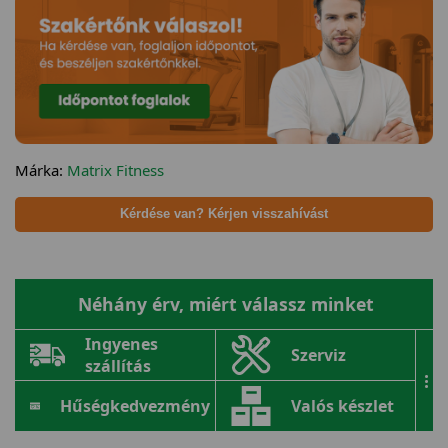
Márka:
Matrix Fitness
Kérdése van? Kérjen visszahívást
Néhány érv, miért válassz minket
Ingyenes
Szerviz
szállítás
...
Hűségkedvezmény
Valós készlet