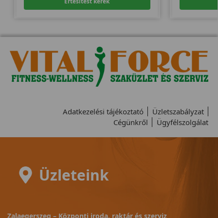
Értesítést kérek
Adatkezelési tájékoztató
Üzletszabályzat
Cégünkről
Ügyfélszolgálat
Üzleteink
Zalaegerszeg – Központi iroda, raktár és szerviz