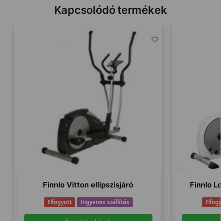
Kapcsolódó termékek
Finnlo Vitton ellipszisjáró
Finnlo Lo
Elfogyott
Ingyenes szállítás
Elfog