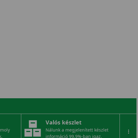
Valós készlet
omoly
Nálunk a megjelenített készlet
...
k.
információ 99,9%-ban igaz.