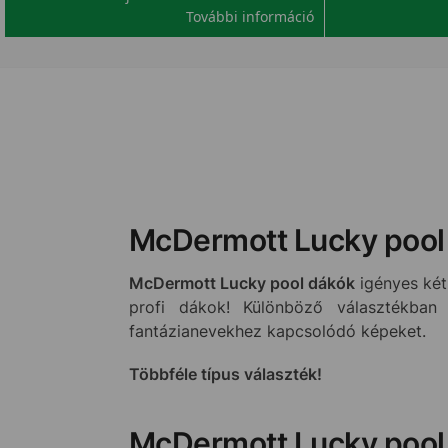
További információ
McDermott Lucky pool
McDermott Lucky pool dákók
igényes két
profi dákok! Különböző választékban 
fantázianevekhez kapcsolódó képeket.
Többféle típus választék!
McDermott Lucky pool 