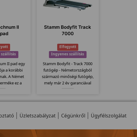
echnum II
Stamm Bodyfit Track
ópad
7000
gyott
Elfogyott
szállítás
Ingyenes szállítás
num II pad egy
Stamm Bodyfit - Track 7000
iója a korábbi
futógép - Németországból
nak. A Német
származó minőségi futógép,
terméke ez a
mely már 2 év garanciával
inőségi pad.
kapható. Stamm futógépek
 dőlésszög,
egyik csúcs modellje mely
futófelület,
kategóriájához képest
9 program... stb
120x41cm-es futófelülettel
oztató
 a modellt...
Üzletszabályzat
rendelkezik.
Cégünkről
Ügyfélszolgálat