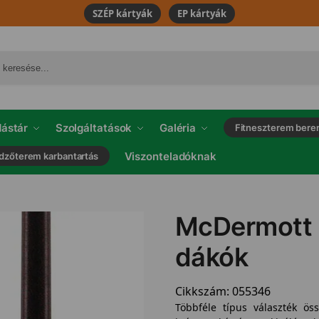
SZÉP kártyák
EP kártyák
ástár
Szolgáltatások
Galéria
Fitneszterem bere
Viszonteladóknak
dzőterem karbantartás
McDermott 
dákók
Cikkszám:
055346
Többféle típus választék ö