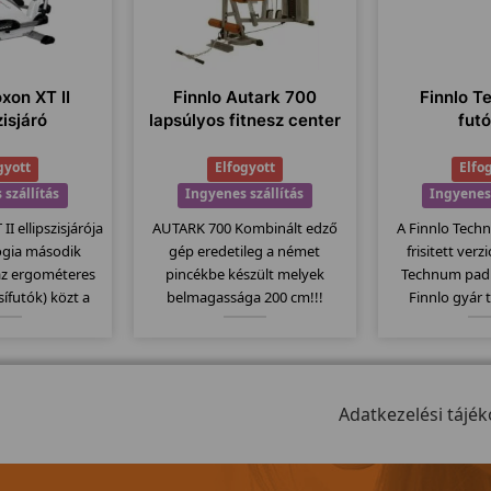
oxon XT II
Finnlo Autark 700
Finnlo T
zisjáró
lapsúlyos fitnesz center
fut
gyott
Elfogyott
Elfo
 szállítás
Ingyenes szállítás
Ingyenes 
II ellipszisjárója
AUTARK 700 Kombinált edző
A Finnlo Tech
lógia második
gép eredetileg a német
frisitett verz
az ergométeres
pincékbe készült melyek
Technum pad
(sífutók) közt a
belmagassága 200 cm!!!
Finnlo gyár 
ll. 20Kg-os
Azoknak ajánljuk akiknek a
megbízható m
l 32 erősségi
belmagassága kicsi!
Elektromos
5-400 wattig való
135x44cm-es 
al látták el...
szállítógörgők, 
Adatkezelési tájék
jellemzi ezt