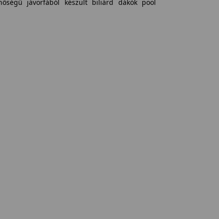
nőségű jávorfából készült biliárd dákók pool