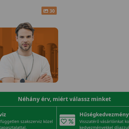
30
Néhány érv, miért válassz minket
viz
Hűségkedvezmény
független szakszerviz közel
Visszatérő vásárlóinkat k
tapasztalattal.
kedvezményekkel díjazzu