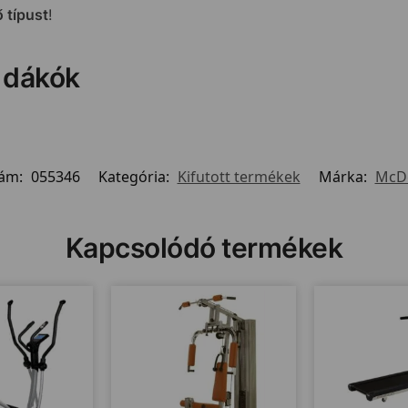
 típust
!
 dákók
zám:
055346
Kategória:
Kifutott termékek
Márka:
McD
Kapcsolódó termékek