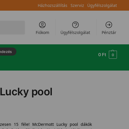
Házhozszállítás
Szerviz
Ügyfélszolgálat
Keresés
Fiókom
Ügyfélszolgálat
Pénztár
ndezés
0
Ft
0
Lucky pool
sszesen 15 féle! McDermott Lucky pool dákók