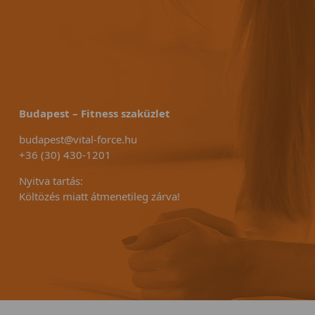
Budapest – Fitness szaküzlet
budapest@vital-force.hu
+36 (30) 430-1201
Nyitva tartás:
Költözés miatt átmenetileg zárva!