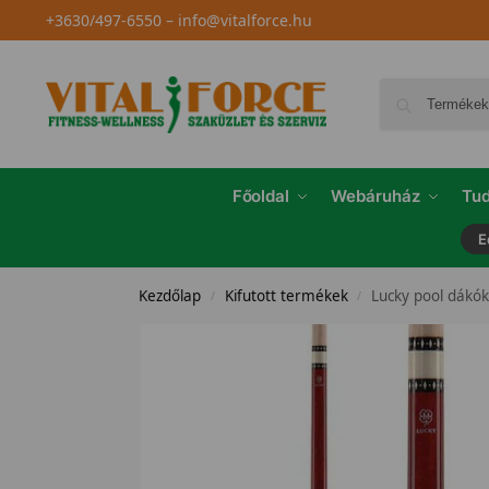
+3630/497-6550
–
info@vitalforce.hu
Főoldal
Webáruház
Tud
E
Kezdőlap
Kifutott termékek
Lucky pool dákók
/
/