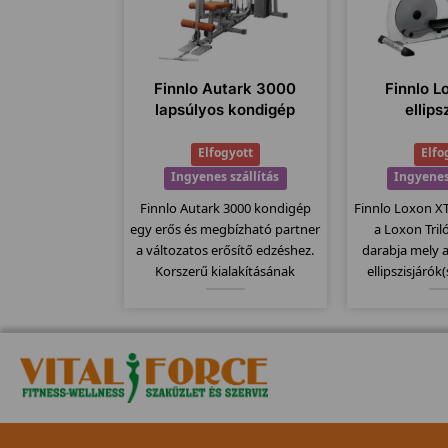
Finnlo Autark 3000
Finnlo L
lapsúlyos kondigép
ellips
Elfogyott
Elfo
Ingyenes szállítás
Ingyenes
Finnlo Autark 3000 kondigép
Finnlo Loxon XT 
egy erős és megbízható partner
a Loxon Tri
a változatos erősítő edzéshez.
darabja mely 
Korszerű kialakításának
ellipszisjárók
köszönhetően, minden a helyén
közép mode
van, nem kell keresgetni a
lendkerékke
különböző "állomásokat" a
fokozattal és 2
német precizitásnak
állíthatóságg
köszönhetően.