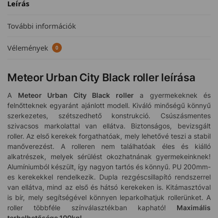
Leírás
További információk
Vélemények
0
Meteor Urban City Black roller leírása
A
Meteor Urban City Black roller
a gyermekeknek és
felnőtteknek egyaránt ajánlott modell. Kiváló minőségű könnyű
szerkezetes, szétszedhető konstrukció. Csúszásmentes
szivacsos markolattal van ellátva. Biztonságos, bevizsgált
roller. Az első kerekek forgathatóak, mely lehetővé teszi a stabil
manőverezést. A rolleren nem találhatóak éles és kiálló
alkatrészek, melyek sérülést okozhatnának gyermekeinknek!
Alumíniumból készült, így nagyon tartós és könnyű. PU 200mm-
es kerekekkel rendelkezik. Dupla rezgéscsillapító rendszerrel
van ellátva, mind az első és hátsó kerekeken is. Kitámasztóval
is bír, mely segítségével könnyen leparkolhatjuk rollerünket. A
roller többféle színválasztékban kapható!
Maximális
terhelhetősége 100kg!