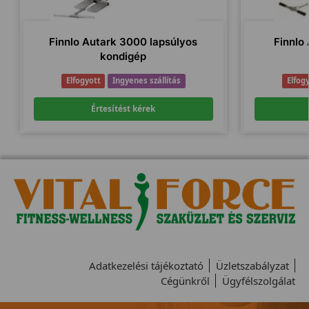
Finnlo Autark 3000 lapsúlyos
Finnlo
kondigép
Elfogyott
Ingyenes szállítás
Elfog
Értesítést kérek
Adatkezelési tájékoztató
Üzletszabályzat
Cégünkről
Ügyfélszolgálat