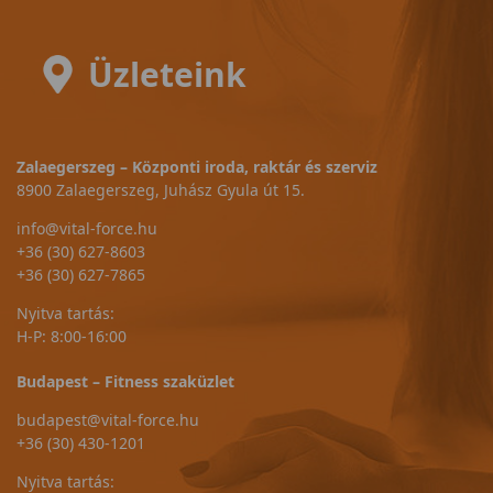
Üzleteink
Zalaegerszeg – Központi iroda, raktár és szerviz
8900 Zalaegerszeg, Juhász Gyula út 15.
info@vital-force.hu
+36 (30) 627-8603
+36 (30) 627-7865
Nyitva tartás:
H-P: 8:00-16:00
Budapest – Fitness szaküzlet
budapest@vital-force.hu
+36 (30) 430-1201
Nyitva tartás: