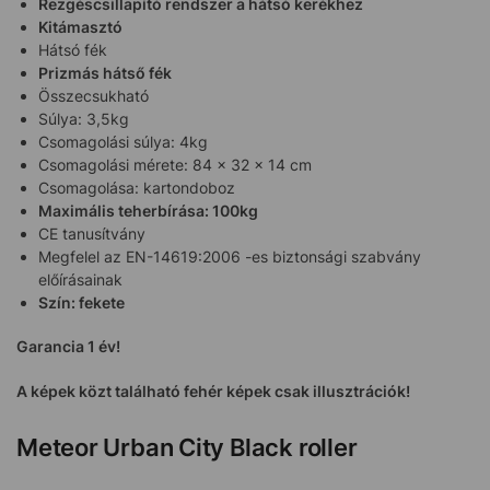
Rezgéscsillapító rendszer a hátsó kerékhez
Kitámasztó
Hátsó fék
Prizmás hátső fék
Összecsukható
Súlya: 3,5kg
Csomagolási súlya: 4kg
Csomagolási mérete: 84 x 32 x 14 cm
Csomagolása: kartondoboz
Maximális teherbírása: 100kg
CE tanusítvány
Megfelel az EN-14619:2006 -es biztonsági szabvány
előírásainak
Szín: fekete
Garancia 1 év!
A képek közt található fehér képek csak illusztrációk!
Meteor Urban City Black roller