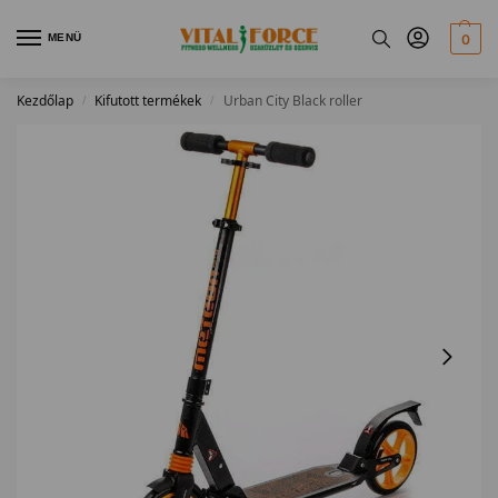
MENÜ
0
Kezdőlap
Kifutott termékek
Urban City Black roller
/
/