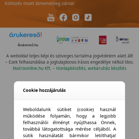
Költözés miatt átmenetileg zárva!
Árukereső.hu
A weboldal teljes képi és szöveges tartalma jogvédelem alatt áll!
– Ezek felhasználása a jogtulajdonos írásos engedélye nélkül tilos.
Matrixonline.hu Kft. – Honlapkészítés, webáruház készítés
Cookie hozzájárulás
Weboldalunk sütiket (cookie) használ
működése folyamán, hogy a legjobb
felhasználói élményt nyújthassa Önnek,
továbbá látogatottsága mérése céljából. A
sütik használatát bármikor letilthatja!