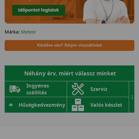
Márka:
Meteor
Kérdése van? Kérjen visszahívást
Néhány érv, miért válassz minket
Ingyenes
Szerviz
szállítás
...
Hűségkedvezmény
Valós készlet