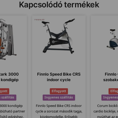
Kapcsolódó termékek
utark 3000
Finnlo Speed Bike CRS
Finnlo
s kondigép
indoor cycle
szobak
gyott
Elfogyott
Elfo
 szállítás
Ingyenes szállítás
Ingyenes 
 3000 kondigép
Finnlo Speed Bike CRS indoor
Corum bicikli
gbízható partner
cycle a sorozat második tagja,
cardio biciklije
rősítő edzéshez.
középmodellje. Erősebb
nyújthat az 