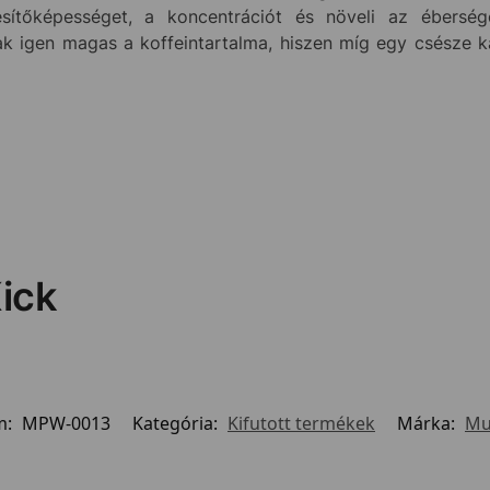
jesítőképességet, a koncentrációt és növeli az éberség
ak igen magas a koffeintartalma, hiszen míg egy csésze ká
ick
m:
MPW-0013
Kategória:
Kifutott termékek
Márka:
Mu