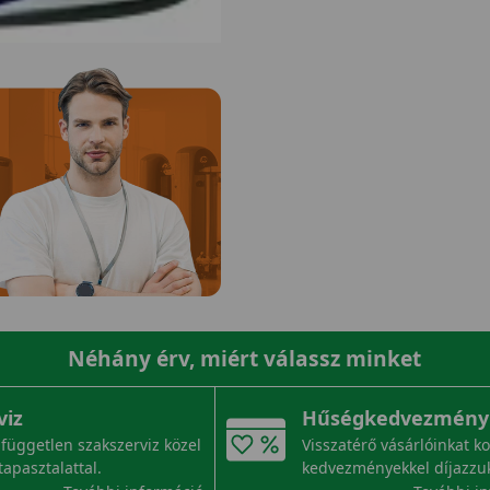
Néhány érv, miért válassz minket
viz
Hűségkedvezmény
független szakszerviz közel
Visszatérő vásárlóinkat k
tapasztalattal.
kedvezményekkel díjazzu