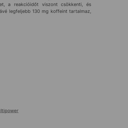
et, a reakcióidőt viszont csökkenti, és
vé legfeljebb 130 mg koffeint tartalmaz,
ltipower