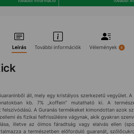
További információ
További i
Leírás
További információk
Vélemények
0
ick
raninből áll, mely egy kristályos szerkezetű vegyület. A
onatokban kb. 7% „koffein” mutatható ki. A termész
 felszívódású. A Guranás termékeket kimondottan azok szám
ellemi és fizikai felfrissülésre vágynak, akik gyakran szen
ása, illetve az ólmos fáradtság vagy elalvás ellen (spo
talmazza a természetben előforduló guaranát, szőlőcukro