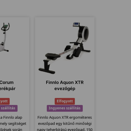
 Corum
Finnlo Aquon XTR
erékpár
evezőgép
gyott
Elfogyott
szállítás
Ingyenes szállítás
 a Finnlo alap
Finnlo Aquon XTR ergométeres
, mely segítséget
evezőpad egy kitűnő minőségi
edzések során
nagy teherbírású evezőpad. 150