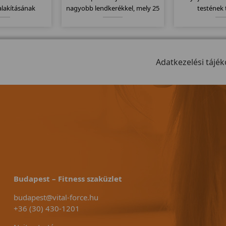
alakításának
nagyobb lendkerékkel, mely 25
testének 
minden a helyén
kg-os. Fékező rendszere filc
karbantartás
l keresgetni a
alapú préseléses fékrendszer.
kivitel, könnye
llomásokat" a
Computere kompatibilis a
év gar
cizitásnak
mellkasi jeladó övekkel.
hetően.
Adatkezelési tájék
Budapest – Fitness szaküzlet
budapest@vital-force.hu
+36 (30) 430-1201