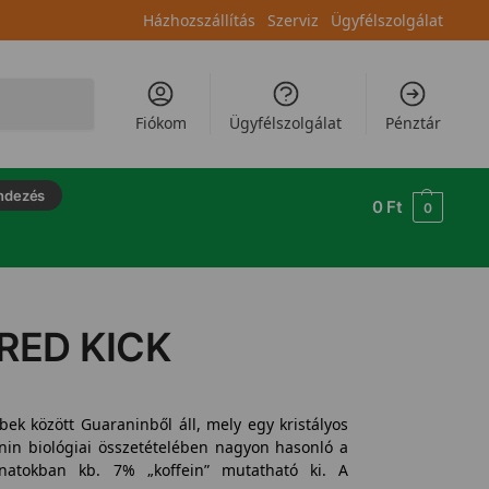
Házhozszállítás
Szerviz
Ügyfélszolgálat
Keresés
Fiókom
Ügyfélszolgálat
Pénztár
ndezés
0
Ft
0
 RED KICK
k között Guaraninből áll, mely egy kristályos
nin biológiai összetételében nagyon hasonló a
onatokban kb. 7% „koffein” mutatható ki. A