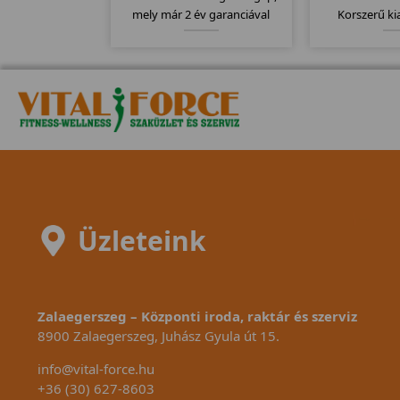
mely már 2 év garanciával
Korszerű ki
kapható. Stamm futógépek
köszönhetően, 
egyik bevezető modellje mely
van, nem kel
kategóriájához képest
különböző "á
130x43cm-es futófelülettel
német pre
rendelkezik.
köszön
Üzleteink
Zalaegerszeg – Központi iroda, raktár és szerviz
8900 Zalaegerszeg, Juhász Gyula út 15.
info@vital-force.hu
+36 (30) 627-8603