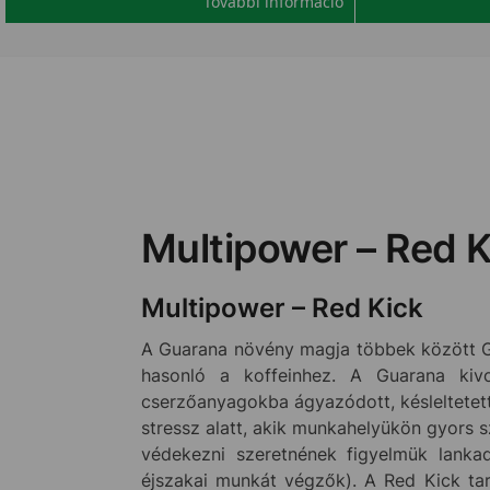
További információ
Multipower – Red K
Multipower – Red Kick
A Guarana növény magja többek között Gua
hasonló a koffeinhez. A Guarana kiv
cserzőanyagokba ágyazódott, késleltetett
stressz alatt, akik munkahelyükön gyors sz
védekezni szeretnének figyelmük lankad
éjszakai munkát végzők). A Red Kick tar