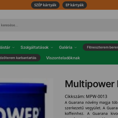
SZÉP kártyák
EP kártyák
ástár
Szolgáltatások
Galéria
Fitneszterem bere
Viszonteladóknak
dzőterem karbantartás
Multipower
Cikkszám:
MPW-0013
A Guarana növény magja többe
szerkezetű vegyület. A Guara
koffeinhez. A Guarana kiv