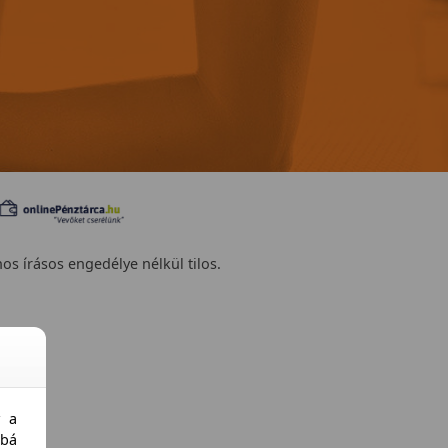
nos írásos engedélye nélkül tilos.
y a
bá