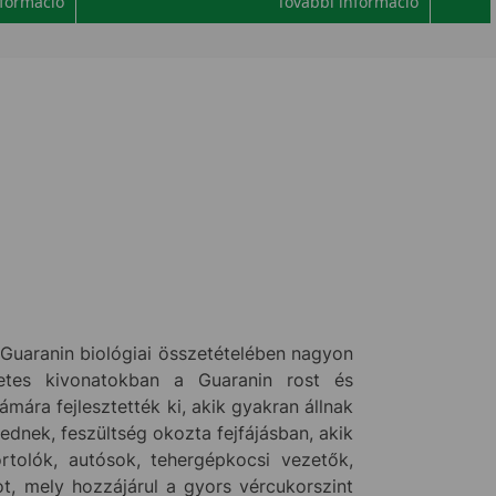
nformáció
További információ
 Guaranin biológiai összetételében nagyon
etes kivonatokban a Guaranin rost és
ára fejlesztették ki, akik gyakran állnak
vednek, feszültség okozta fejfájásban, akik
rtolók, autósok, tehergépkocsi vezetők,
t, mely hozzájárul a gyors vércukorszint