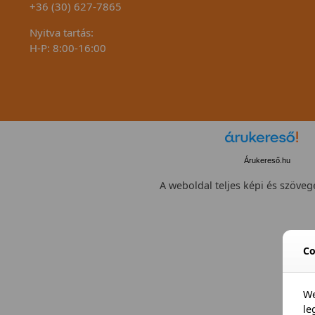
+36 (30) 627-7865
Nyitva tartás:
H-P: 8:00-16:00
Árukereső.hu
A weboldal teljes képi és szövege
Co
We
l