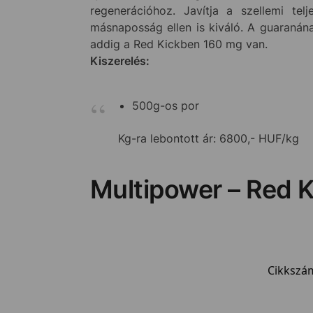
regenerációhoz. Javítja a szellemi tel
másnaposság ellen is kiváló. A guaranán
addig a Red Kickben 160 mg van.
Kiszerelés:
500g-os por
Kg-ra lebontott ár: 6800,- HUF/kg
Multipower – Red K
Cikkszá