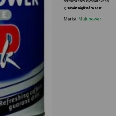
természetes kivonatokban …
Kívánságlistára tesz
Márka:
Multipower