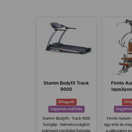
Stamm Bodyfit Track
Finnlo A
9000
lapsúlyo
Elfogyott
Elfo
Ingyenes szállítás
Ingyenes
Stamm Bodyfit - Track 9000
Finnlo Autark
futógép - Németországból
egy erős és me
származó minőségi futógép,
a változatos e