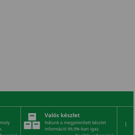
Valós készlet
omoly
Nálunk a megjelenített készlet
...
k.
információ 99,9%-ban igaz.