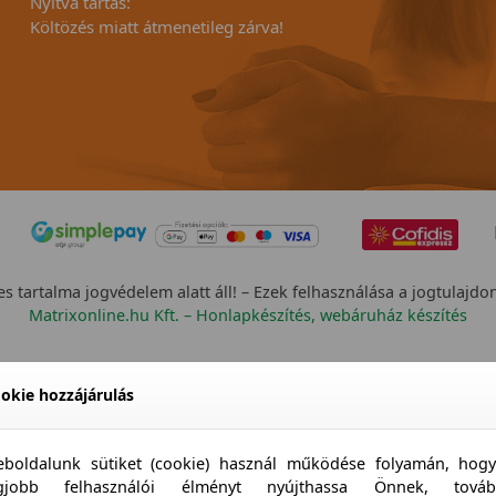
Nyitva tartás:
Költözés miatt átmenetileg zárva!
s tartalma jogvédelem alatt áll! – Ezek felhasználása a jogtulajdo
Matrixonline.hu Kft. – Honlapkészítés, webáruház készítés
okie hozzájárulás
boldalunk sütiket (cookie) használ működése folyamán, hog
egjobb felhasználói élményt nyújthassa Önnek, továb