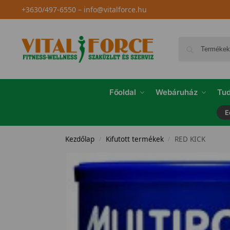
+3630/497-6550
–
info@vitalforce.hu
Főoldal
Webáruház
Tud
E
Kezdőlap
Kifutott termékek
RED KICK
/
/