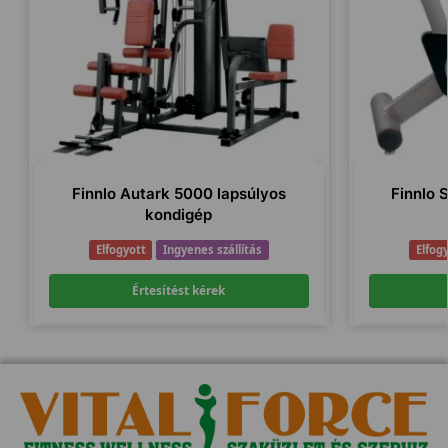
Finnlo Autark 5000 lapsúlyos
Finnlo 
kondigép
Elfogyott
Ingyenes szállítás
Elfog
Értesítést kérek