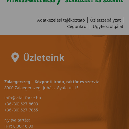
Adatkezelési tájékoztató
Üzletszabályzat
Cégünkről
Ügyfélszolgálat
Üzleteink
Zalaegerszeg – Központi iroda, raktár és szerviz
8900 Zalaegerszeg, Juhász Gyula út 15.
info@vital-force.hu
+36 (30) 627-8603
+36 (30) 627-7865
Nyitva tartás:
H-P: 8:00-16:00