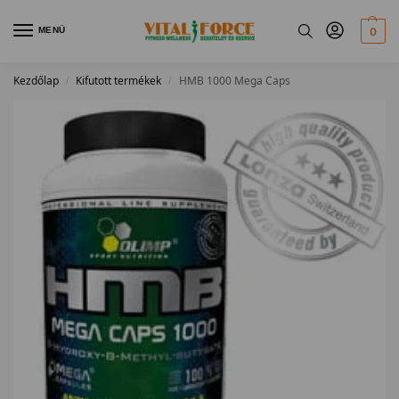
MENÜ
0
Kezdőlap
Kifutott termékek
HMB 1000 Mega Caps
/
/