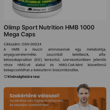
Olimp Sport Nutrition HMB 1000
Mega Caps
Cikkszám:
OSN-00024
A HMB a leucin aminosavnak egy metabolitja,
anyagcsereterméke. Leucinból keletkezik, alfa-
ketoizokaproáton (KIC) keresztül, szervezetünkben jelentős
része HMG-vé alakul és HMG-CoA-ként közvetlenül
bekapcsolódhat a koleszterin bioszintézisébe.
Kívánságlistára tesz