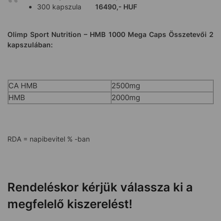
300 kapszula
16490,- HUF
Olimp Sport Nutrition – HMB 1000 Mega Caps Összetevői 2
kapszulában:
CA HMB
2500mg
HMB
2000mg
RDA = napibevitel % -ban
Rendeléskor kérjük válassza ki a
megfelelő kiszerelést!