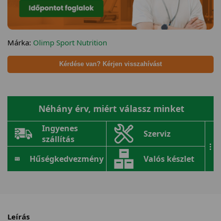
Márka:
Olimp Sport Nutrition
Kérdése van? Kérjen visszahívást
Néhány érv, miért válassz minket
Ingyenes
Szerviz
szállítás
...
Hűségkedvezmény
Valós készlet
Leírás