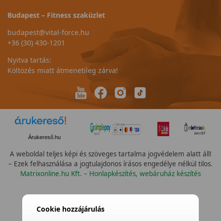
Budapest – Fitness szaküzlet
budapest@vital-force.hu
+36 (30) 430-1201
Nyitva tartás:
Költözés miatt átmenetileg zárva!
Árukereső.hu
A weboldal teljes képi és szöveges tartalma jogvédelem alatt áll!
– Ezek felhasználása a jogtulajdonos írásos engedélye nélkül tilos.
Matrixonline.hu Kft. – Honlapkészítés, webáruház készítés
Cookie hozzájárulás