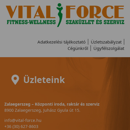
Adatkezelési tájékoztató
Üzletszabályzat
Cégünkről
Ügyfélszolgálat
Üzleteink
Zalaegerszeg – Központi iroda, raktár és szerviz
8900 Zalaegerszeg, Juhász Gyula út 15.
info@vital-force.hu
+36 (30) 627-8603