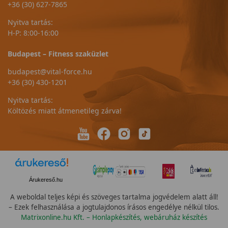
+36 (30) 627-7865
Nyitva tartás:
H-P: 8:00-16:00
Budapest – Fitness szaküzlet
budapest@vital-force.hu
+36 (30) 430-1201
Nyitva tartás:
Költözés miatt átmenetileg zárva!
Árukereső.hu
A weboldal teljes képi és szöveges tartalma jogvédelem alatt áll!
– Ezek felhasználása a jogtulajdonos írásos engedélye nélkül tilos.
Matrixonline.hu Kft. – Honlapkészítés, webáruház készítés