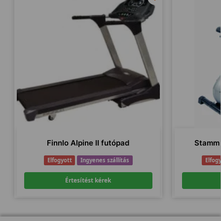
Finnlo Alpine II futópad
Stamm 
Elfogyott
Ingyenes szállítás
Elfog
Értesítést kérek