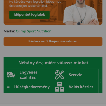
Márka:
Olimp Sport Nutrition
Kérdése van? Kérjen visszahívást
Néhány érv, miért válassz minket
Ingyenes
Szerviz
szállítás
...
Hűségkedvezmény
Valós készlet