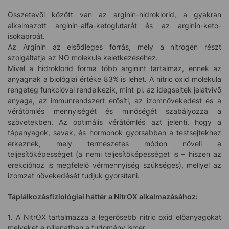
Összetevõi között van az arginin-hidroklorid, a gyakran
alkalmazott arginin-alfa-ketoglutarát és az arginin-keto-
isokaproát.
Az Arginin az elsõdleges forrás, mely a nitrogén részt
szolgáltatja az NO molekula keletkezéséhez.
Mivel a hidroklorid forma több arginint tartalmaz, ennek az
anyagnak a biológiai értéke 83% is lehet. A nitric oxid molekula
rengeteg funkcióval rendelkezik, mint pl. az idegsejtek jelátvivõ
anyaga, az immunrendszert erõsíti, az izomnövekedést és a
vérátömlés mennyiségét és minõségét szabályozza a
szövetekben. Az optimális vérátömlés azt jelenti, hogy a
tápanyagok, savak, és hormonok gyorsabban a testsejtekhez
érkeznek, mely természetes módon növeli a
teljesítõképességet (a nemi teljesítõképességet is – hiszen az
erekcióhoz is megfelelõ vérmennyiség szükséges), mellyel az
izomzat növekedését tudjuk gyorsítani.
Táplálkozásfiziológiai háttér a NitrOX alkalmazásához:
1.
A NitrOX tartalmazza a legerõsebb nitric oxid elõanyagokat
melyeket e pillanatban a tudomány ismer.