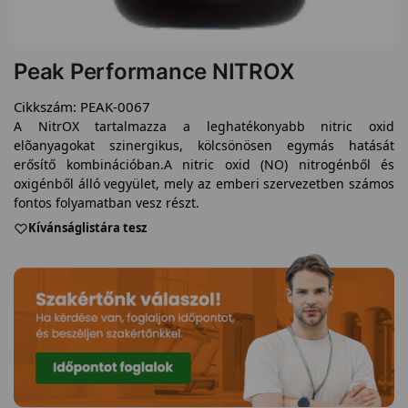
Peak Performance NITROX
Cikkszám:
PEAK-0067
A NitrOX tartalmazza a leghatékonyabb nitric oxid
elõanyagokat szinergikus, kölcsönösen egymás hatását
erősítő kombinációban.A nitric oxid (NO) nitrogénből és
oxigénből álló vegyület, mely az emberi szervezetben számos
fontos folyamatban vesz részt.
Kívánságlistára tesz