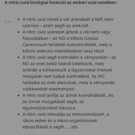
A nitric oxid biológiai funkciói az emberi szervezetben:
A nitric oxid növeli a vér áramlását a férfi nemi
szervbe – ezért segíti az erekciót.
A nitric oxid szerepet játszik a nõi nemi vágy
fokozásában – az NO a klitoris Corpus
Cavernosum területén koncentrálódik, mely a
klitoris erekciós mûködésében vesz részt.
A nitric oxid segít kontrollálni a vérnyomást – az
NO az erek belsõ falánál keletkezik, mely
artériák a körbeveszik a lágyizmokat (melyek
mozgását nem tudjuk kontrollálni). Az NO
hatására az erek ellazulnak, mely a vérnyomás
csökkenését eredményezi.
A nitric oxid javítja az izmok koordinálását., és
az izmok mozgatását segíti, az
egyensúlyérzéket fokozza.
A nitric oxid stimulálja az immunrendszert, a
rákos sejtek és a mikro-organizmusok
elpusztítását is segíti……stb.