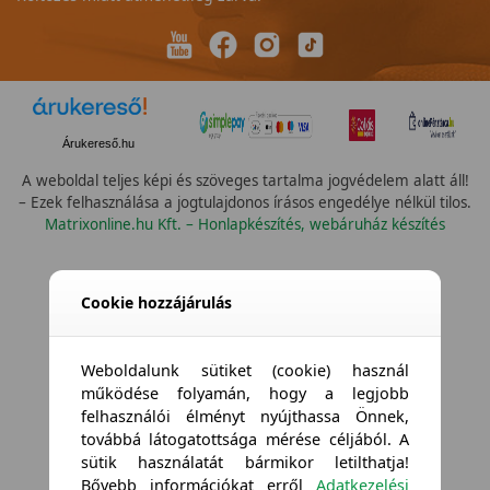
Árukereső.hu
A weboldal teljes képi és szöveges tartalma jogvédelem alatt áll!
– Ezek felhasználása a jogtulajdonos írásos engedélye nélkül tilos.
Matrixonline.hu Kft. – Honlapkészítés, webáruház készítés
Cookie hozzájárulás
Weboldalunk sütiket (cookie) használ
működése folyamán, hogy a legjobb
felhasználói élményt nyújthassa Önnek,
továbbá látogatottsága mérése céljából. A
sütik használatát bármikor letilthatja!
Bővebb információkat erről
Adatkezelési