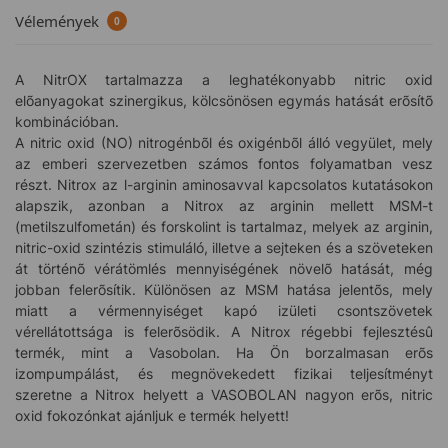
Vélemények
0
A NitrOX tartalmazza a leghatékonyabb nitric oxid
elõanyagokat szinergikus, kölcsönösen egymás hatását erõsítõ
kombinációban.
A nitric oxid (NO) nitrogénbõl és oxigénbõl álló vegyület, mely
az emberi szervezetben számos fontos folyamatban vesz
részt. Nitrox az l-arginin aminosavval kapcsolatos kutatásokon
alapszik, azonban a Nitrox az arginin mellett MSM-t
(metilszulfometán) és forskolint is tartalmaz, melyek az arginin,
nitric-oxid szintézis stimuláló, illetve a sejteken és a szöveteken
át történõ vérátömlés mennyiségének növelõ hatását, még
jobban felerõsítik. Különösen az MSM hatása jelentõs, mely
miatt a vérmennyiséget kapó izületi csontszövetek
vérellátottsága is felerõsödik. A Nitrox régebbi fejlesztésû
termék, mint a Vasobolan. Ha Ön borzalmasan erõs
izompumpálást, és megnövekedett fizikai teljesítményt
szeretne a Nitrox helyett a VASOBOLAN nagyon erõs, nitric
oxid fokozónkat ajánljuk e termék helyett!