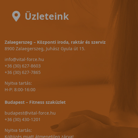
Üzleteink
Zalaegerszeg – Központi iroda, raktár és szerviz
8900 Zalaegerszeg, Juhász Gyula út 15.
info@vital-force.hu
+36 (30) 627-8603
+36 (30) 627-7865
Nyitva tartás:
H-P: 8:00-16:00
Budapest – Fitness szaküzlet
budapest@vital-force.hu
+36 (30) 430-1201
Nyitva tartás:
Költözés miatt átmenetileg zárva!