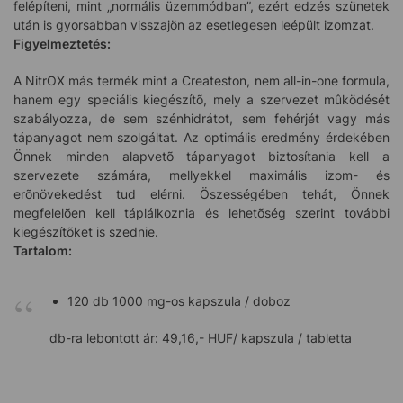
felépíteni, mint „normális üzemmódban”, ezért edzés szünetek
után is gyorsabban visszajön az esetlegesen leépült izomzat.
Figyelmeztetés:
A NitrOX más termék mint a Createston, nem all-in-one formula,
hanem egy speciális kiegészítõ, mely a szervezet mûködését
szabályozza, de sem szénhidrátot, sem fehérjét vagy más
tápanyagot nem szolgáltat. Az optimális eredmény érdekében
Önnek minden alapvetõ tápanyagot biztosítania kell a
szervezete számára, mellyekkel maximális izom- és
erõnövekedést tud elérni. Öszességében tehát, Önnek
megfelelõen kell táplálkoznia és lehetõség szerint további
kiegészítõket is szednie.
Tartalom:
120 db 1000 mg-os kapszula / doboz
db-ra lebontott ár: 49,16,- HUF/ kapszula / tabletta