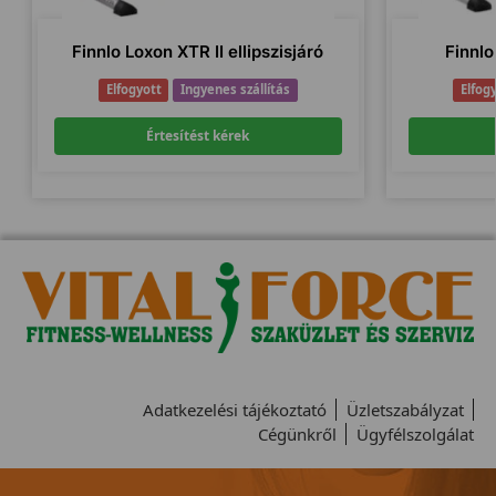
Finnlo Loxon XTR II ellipszisjáró
Finnlo
Elfogyott
Ingyenes szállítás
Elfog
Értesítést kérek
Adatkezelési tájékoztató
Üzletszabályzat
Cégünkről
Ügyfélszolgálat