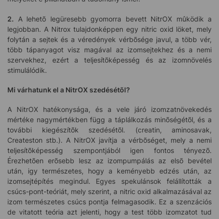
2.
A lehetõ legüresebb gyomorra bevett NitrOX mûködik a
legjobban. A Nitrox tulajdonképpen egy nitric oxid löket, mely
folytán a sejtek és a véredények vérbõsége javul, a több vér,
több tápanyagot visz magával az izomsejtekhez és a nemi
szervekhez, ezért a teljesítõképesség és az izomnövelés
stimulálódik.
Mi várhatunk el a NitrOX szedésétõl?
A NitrOX hatékonysága, és a vele járó izomzatnövekedés
mértéke nagymértékben függ a táplálkozás minõségétõl, és a
további kiegészítõk szedésétõl. (creatin, aminosavak,
Createston stb.). A NitrOX javítja a vérbõséget, mely a nemi
teljesítõképesség szempontjából igen fontos tényezõ.
Érezhetõen erõsebb lesz az izompumpálás az elsõ bevétel
után, igy természetes, hogy a keményebb edzés után, az
izomsejtépítés megindul. Egyes spekulánsok felállították a
csúcs-pont-teóriát, mely szerint, a nitric oxid alkalmazásával az
izom természetes csúcs pontja felmagasodik. Ez a szenzációs
de vitatott teória azt jelenti, hogy a test több izomzatot tud