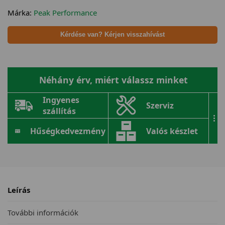
Márka:
Peak Performance
Kérdése van? Kérjen visszahívást
Néhány érv, miért válassz minket
Ingyenes
Szerviz
szállítás
...
Hűségkedvezmény
Valós készlet
Leírás
További információk