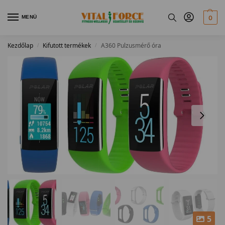
MENÜ
0
Kezdőlap
Kifutott termékek
A360 Pulzusmérő óra
/
/
5