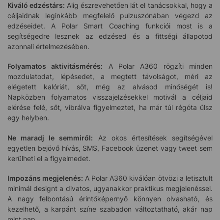
Kiváló edzéstárs:
Alig észrevehetően lát el tanácsokkal, hogy a
céljaidnak leginkább megfelelő pulzuszónában végezd az
edzéseidet. A Polar Smart Coaching funkciói most is a
segítségedre lesznek az edzésed és a fittségi állapotod
azonnali értelmezésében.
Folyamatos aktivitásmérés:
A Polar A360 rögzíti minden
mozdulatodat, lépésedet, a megtett távolságot, méri az
elégetett kalóriát, sőt, még az alvásod minőségét is!
Napközben folyamatos visszajelzésekkel motivál a céljaid
elérése felé, sőt, vibrálva figyelmeztet, ha már túl régóta ülsz
egy helyben.
Ne maradj le semmiről:
Az okos értesítések segítségével
egyetlen bejövő hívás, SMS, Facebook üzenet vagy tweet sem
kerülheti el a figyelmedet.
Impozáns megjelenés:
A Polar A360 kiválóan ötvözi a letisztult
minimál designt a divatos, ugyanakkor praktikus megjelenéssel.
A nagy felbontású érintőképernyő könnyen olvasható, és
kezelhető, a karpánt színe szabadon változtatható, akár nap
mint nap…