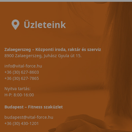
Üzleteink
Zalaegerszeg – Központi iroda, raktár és szerviz
8900 Zalaegerszeg, Juhász Gyula út 15.
info@vital-force.hu
+36 (30) 627-8603
+36 (30) 627-7865
Nyitva tartás:
H-P: 8:00-16:00
Budapest – Fitness szaküzlet
budapest@vital-force.hu
+36 (30) 430-1201