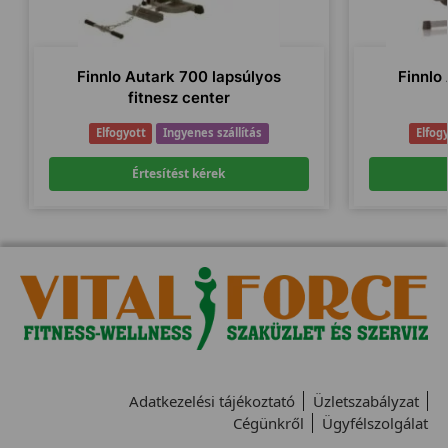
Finnlo Autark 700 lapsúlyos
Finnlo
fitnesz center
Elfogyott
Ingyenes szállítás
Elfog
Értesítést kérek
Adatkezelési tájékoztató
Üzletszabályzat
Cégünkről
Ügyfélszolgálat