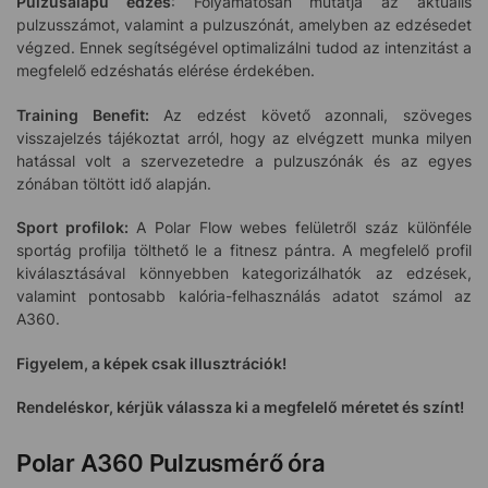
Pulzusalapú edzés
: Folyamatosan mutatja az aktuális
pulzusszámot, valamint a pulzuszónát, amelyben az edzésedet
végzed. Ennek segítségével optimalizálni tudod az intenzitást a
megfelelő edzéshatás elérése érdekében.
Training Benefit:
Az edzést követő azonnali, szöveges
visszajelzés tájékoztat arról, hogy az elvégzett munka milyen
hatással volt a szervezetedre a pulzuszónák és az egyes
zónában töltött idő alapján.
Sport profilok:
A Polar Flow webes felületről száz különféle
sportág profilja tölthető le a fitnesz pántra. A megfelelő profil
kiválasztásával könnyebben kategorizálhatók az edzések,
valamint pontosabb kalória-felhasználás adatot számol az
A360.
Figyelem, a képek csak illusztrációk!
Rendeléskor, kérjük válassza ki a megfelelő méretet és színt!
Polar A360 Pulzusmérő óra