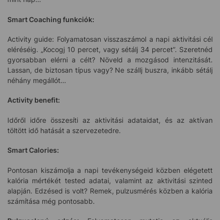
Smart Coaching funkciók:
Activity guide: Folyamatosan visszaszámol a napi aktivitási cél
eléréséig. „Kocogj 10 percet, vagy sétálj 34 percet”. Szeretnéd
gyorsabban elérni a célt? Növeld a mozgásod intenzitását.
Lassan, de biztosan típus vagy? Ne szállj buszra, inkább sétálj
néhány megállót…
Activity benefit:
Időről időre összesíti az aktivitási adataidat, és az aktívan
töltött idő hatását a szervezetedre.
Smart Calories:
Pontosan kiszámolja a napi tevékenységeid közben elégetett
kalória mértékét tested adatai, valamint az aktivitási szinted
alapján. Edzésed is volt? Remek, pulzusmérés közben a kalória
számítása még pontosabb.