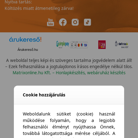
Nyitva tartás:
Költözés miatt átmenetileg zárva!
Árukereső.hu
A weboldal teljes képi és szöveges tartalma jogvédelem alatt áll!
– Ezek felhasználása a jogtulajdonos írásos engedélye nélkül tilos.
Matrixonline.hu Kft. – Honlapkészítés, webáruház készítés
Cookie hozzájárulás
Weboldalunk sütiket (cookie) használ
működése folyamán, hogy a legjobb
felhasználói élményt nyújthassa Önnek,
továbbá látogatottsága mérése céljából. A