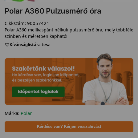
Polar A360 Pulzusmérő óra
Cikkszám:
90057421
Polar A360 mellkaspánt nélküli pulzusmérő óra, mely többféle
színben és méretben kapható!
Kívánságlistára tesz
Márka:
Polar
Kérdése van? Kérjen visszahívást