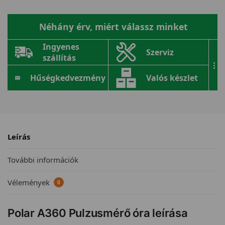
Néhány érv, miért válassz minket
Ingyenes
Szerviz
szállítás
...
Hűségkedvezmény
Valós készlet
Leírás
További információk
Vélemények
0
Polar A360 Pulzusmérő óra leírása