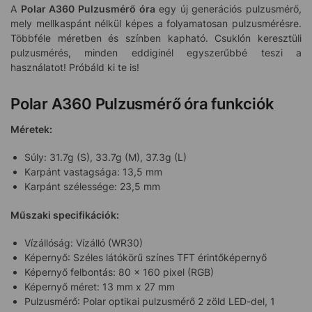
A
Polar A360 Pulzusmérő óra
egy új generációs pulzusmérő,
mely mellkaspánt nélkül képes a folyamatosan pulzusmérésre.
Többféle méretben és színben kapható. Csuklón keresztüli
pulzusmérés, minden eddiginél egyszerűbbé teszi a
használatot! Próbáld ki te is!
Polar A360 Pulzusmérő óra funkciók
Méretek:
Súly: 31.7g (S), 33.7g (M), 37.3g (L)
Karpánt vastagsága: 13,5 mm
Karpánt szélessége: 23,5 mm
Műszaki specifikációk:
Vízállóság: Vízálló (WR30)
Képernyő: Széles látókörű színes TFT érintőképernyő
Képernyő felbontás: 80 x 160 pixel (RGB)
Képernyő méret: 13 mm x 27 mm
Pulzusmérő: Polar optikai pulzusmérő 2 zöld LED-del, 1