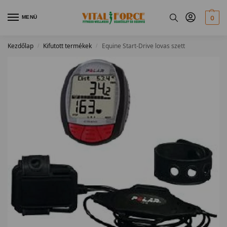
MENÜ
0
Kezdőlap
Kifutott termékek
Equine Start-Drive lovas szett
/
/