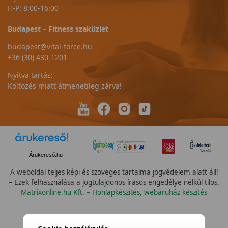
H-P: 8:00-16:00
Budapest – Fitness szaküzlet
budapest@vital-force.hu
+36 (30) 430-1201
Nyitva tartás:
Költözés miatt átmenetileg zárva!
Árukereső.hu
A weboldal teljes képi és szöveges tartalma jogvédelem alatt áll!
– Ezek felhasználása a jogtulajdonos írásos engedélye nélkül tilos.
Matrixonline.hu Kft. – Honlapkészítés, webáruház készítés