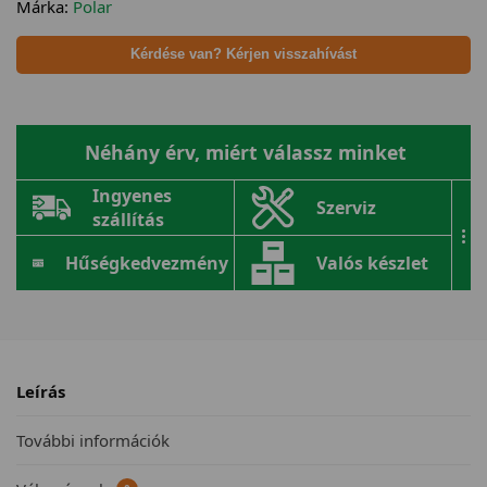
Márka:
Polar
Kérdése van? Kérjen visszahívást
Néhány érv, miért válassz minket
Ingyenes
Szerviz
szállítás
...
Hűségkedvezmény
Valós készlet
Leírás
További információk