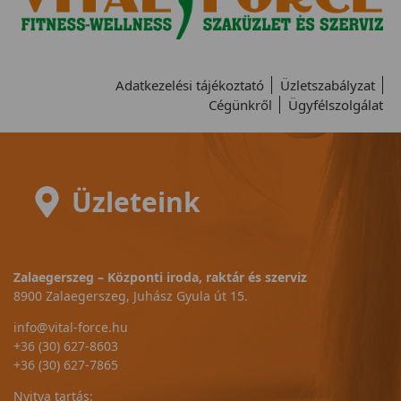
Adatkezelési tájékoztató
Üzletszabályzat
Cégünkről
Ügyfélszolgálat
Üzleteink
Zalaegerszeg – Központi iroda, raktár és szerviz
8900 Zalaegerszeg, Juhász Gyula út 15.
info@vital-force.hu
+36 (30) 627-8603
+36 (30) 627-7865
Nyitva tartás: