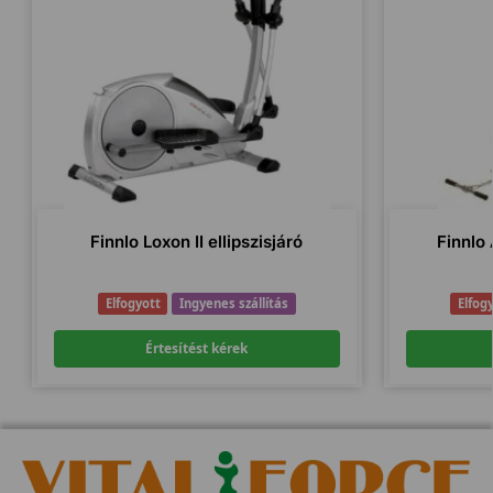
Finnlo Loxon II ellipszisjáró
Finnlo
Elfogyott
Ingyenes szállítás
Elfog
Értesítést kérek