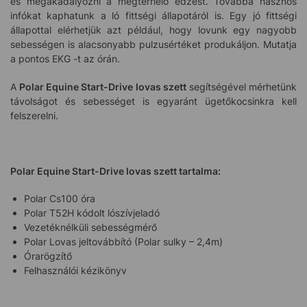
és megakadályozni a megterhelő edzést. Továbbá hasznos
infókat kaphatunk a ló fittségi állapotáról is. Egy jó fittségi
állapottal elérhetjük azt például, hogy lovunk egy nagyobb
sebességen is alacsonyabb pulzusértéket produkáljon. Mutatja
a pontos EKG -t az órán.
A
Polar Equine Start-Drive lovas szett
segítségével mérhetünk
távolságot és sebességet is egyaránt ügetőkocsinkra kell
felszerelni.
Polar Equine Start-Drive lovas szett tartalma:
Polar Cs100 óra
Polar T52H kódolt lószívjeladó
Vezetéknélküli sebességmérő
Polar Lovas jeltovábbító (Polar sulky – 2,4m)
Órarögzítő
Felhasználói kézikönyv