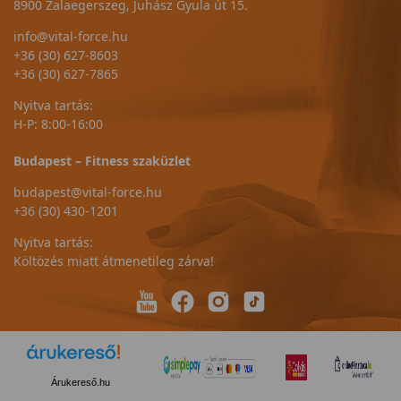
8900 Zalaegerszeg, Juhász Gyula út 15.
info@vital-force.hu
+36 (30) 627-8603
+36 (30) 627-7865
Nyitva tartás:
H-P: 8:00-16:00
Budapest – Fitness szaküzlet
budapest@vital-force.hu
+36 (30) 430-1201
Nyitva tartás:
Költözés miatt átmenetileg zárva!
Árukereső.hu