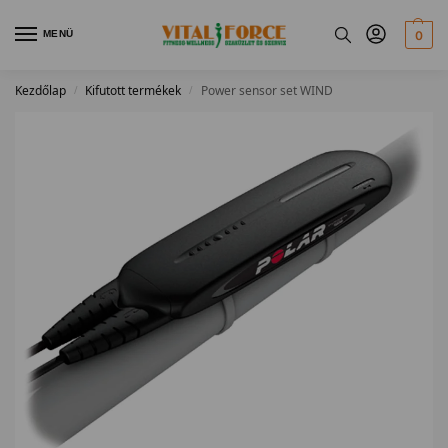
MENÜ
0
Kezdőlap
Kifutott termékek
Power sensor set WIND
/
/