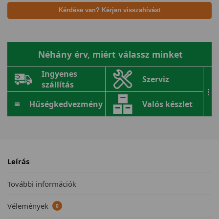
Kérdése van? Kérjen visszahívást
Néhány érv, miért válassz minket
Ingyenes
Szerviz
szállítás
...
Hűségkedvezmény
Valós készlet
Leírás
További információk
Vélemények
0