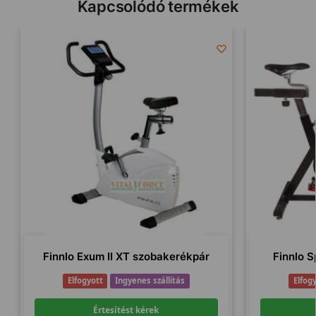
Kapcsolódó termékek
Finnlo Exum II XT szobakerékpár
Finnlo S
Elfogyott
Ingyenes szállítás
Elfog
Értesítést kérek