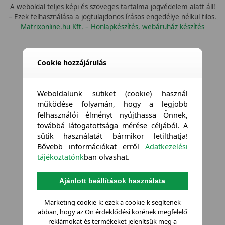
A weboldal teljes képi és szöveges tartalma jogvédelem alatt áll!
– Ezek felhasználása a jogtulajdonos írásos engedélye nélkül tilos.
Matrixonline.hu Kft. – Honlapkészítés, webáruház készítés
Cookie hozzájárulás
Weboldalunk sütiket (cookie) használ
működése folyamán, hogy a legjobb
felhasználói élményt nyújthassa Önnek,
továbbá látogatottsága mérése céljából. A
sütik használatát bármikor letilthatja!
Bővebb információkat erről
Adatkezelési
tájékoztatónk
ban olvashat.
Ajánlott beállítások használata
Marketing cookie-k: ezek a cookie-k segítenek
abban, hogy az Ön érdeklődési körének megfelelő
reklámokat és termékeket jelenítsük meg a