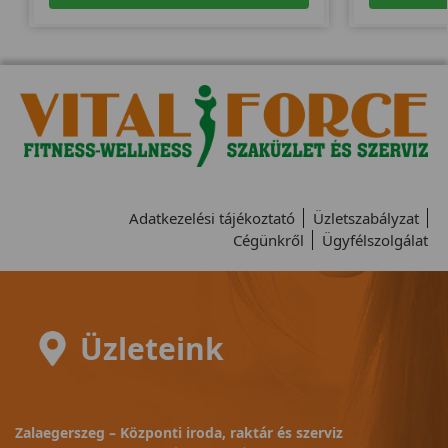
Adatkezelési tájékoztató
Üzletszabályzat
Cégünkről
Ügyfélszolgálat
Üzleteink
Zalaegerszeg – Központi iroda, raktár és szerviz