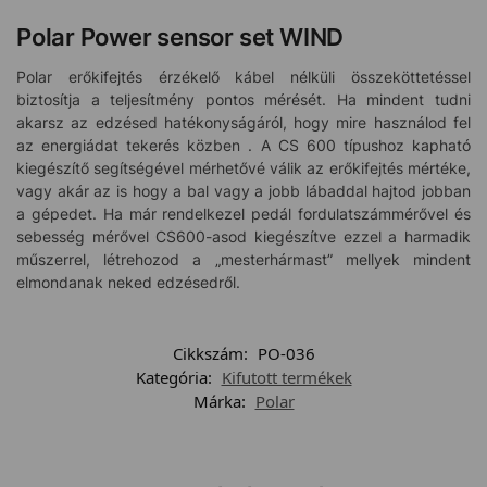
Polar Power sensor set WIND
Polar erőkifejtés érzékelő kábel nélküli összeköttetéssel
biztosítja a teljesítmény pontos mérését. Ha mindent tudni
akarsz az edzésed hatékonyságáról, hogy mire használod fel
az energiádat tekerés közben . A CS 600 típushoz kapható
kiegészítő segítségével mérhetővé válik az erőkifejtés mértéke,
vagy akár az is hogy a bal vagy a jobb lábaddal hajtod jobban
a gépedet. Ha már rendelkezel pedál fordulatszámmérővel és
sebesség mérővel CS600-asod kiegészítve ezzel a harmadik
műszerrel, létrehozod a „mesterhármast” mellyek mindent
elmondanak neked edzésedről.
Cikkszám:
PO-036
Kategória:
Kifutott termékek
Márka:
Polar