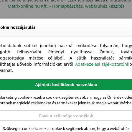
Matrixonline.hu Kft. – Honlapkészítés, webáruház készítés
okie hozzájárulás
boldalunk sütiket (cookie) használ működése folyamán, hog
egjobb felhasználói élményt nyújthassa Önnek, továb
togatottsága mérése céljából. A sütik használatát bármi
tilthatja! Bővebb információkat erről
Adatkezelési tájékoztatónk
b
vashat.
Ajánlott beállítások használata
Marketing cookie-k: ezek a cookie-k segítenek abban, hogy az Ön érdeklődés
örének megfelelő reklámokat és termékeket jelenítsük meg a webáruházba
Csak a szükséges cookie-k
Szükséges cookie-k: ezek a cookie-k segítenek abban, hogy a webáruház