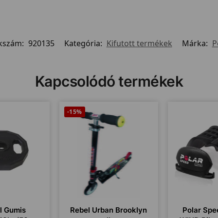
kszám:
920135
Kategória:
Kifutott termékek
Márka:
P
Kapcsolódó termékek
-15%
l Gumis
Rebel Urban Brooklyn
Polar Spe