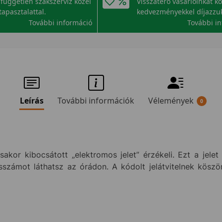
független szakszerviz közel
Visszatérő vásárlóinkat k
tapasztalattal.
kedvezményekkel díjazzu
További információ
További i
Leírás
További információk
Vélemények
0
akor kibocsátott „elektromos jelet” érzékeli. Ezt a jel
számot láthatsz az órádon. A kódolt jelátvitelnek kösz