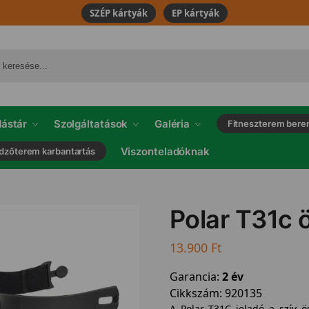
SZÉP kártyák
EP kártyák
ástár
Szolgáltatások
Galéria
Fitneszterem bere
Viszonteladóknak
dzőterem karbantartás
Polar T31c 
13.900
Ft
Garancia:
2 év
Cikkszám:
920135
A Polar T31C jeladó a szív ö