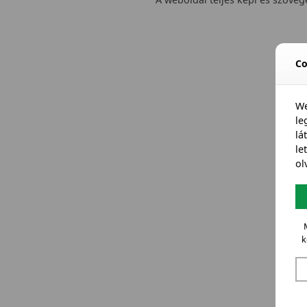
Co
We
l
lá
le
ol
k