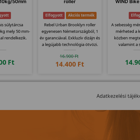
a 10kg/50mm
roller
WIND Bike
gyott
Elfogyott
Akciós termék
Elfo
is súlytárcsa
Rebel Urban Brooklyn roller
A sebesség mér
0kg mely 50 mm-
egyenesen Németországból, 1
mérheted a 
tal rendelkezik.
év garanciával. Exkluzív dizájn és
közben megte
a legújabb technológia ötvözi.
valamint a 
Különbsége a t
16.900
Ft
szemben hogy 
600
Ft
14.9
14.400
Ft
az óra és kieg
GHz-en történi
óra : 
Adatkezelési tájék