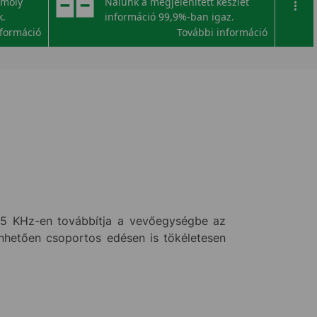
omoly
Nálunk a megjelenített készlet
...
k.
információ 99,9%-ban igaz.
nformáció
További információ
et 5 KHz-en továbbítja a vevőegységbe az
önhetően csoportos edésen is tökéletesen