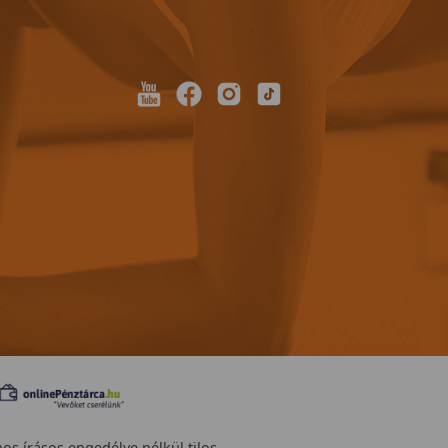
nos írásos engedélye nélkül tilos.