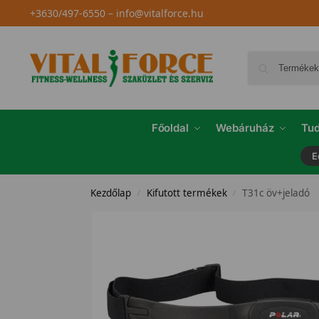
+3630/497-6550
–
info@vitalforce.hu
Főoldal
Webáruház
Tud
E
Kezdőlap
Kifutott termékek
T31c öv+jeladó
/
/