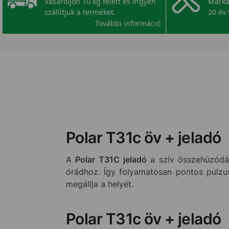
Vásároljon 10 kg felett és ingyen
Márka
szállítjuk a terméket.
20 év 
További információ
Polar T31c öv + jeladó
A
Polar T31C jeladó
a szív összehúzódás
órádhoz. Így folyamatosan pontos pulzus
megállja a helyét.
Polar T31c öv + jeladó