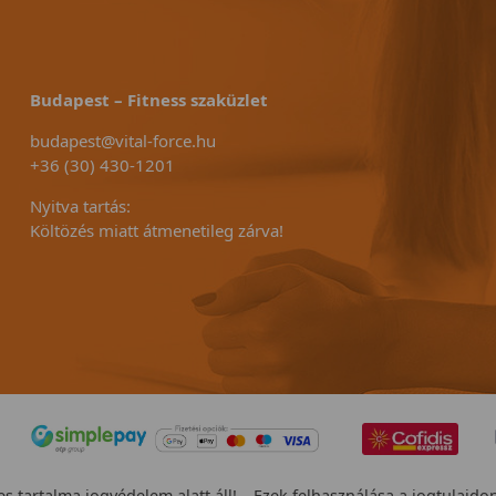
Budapest – Fitness szaküzlet
budapest@vital-force.hu
+36 (30) 430-1201
Nyitva tartás:
Költözés miatt átmenetileg zárva!
s tartalma jogvédelem alatt áll! – Ezek felhasználása a jogtulajdo