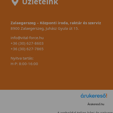
Üzleteink
Zalaegerszeg – Központi iroda, raktár és szerviz
8900 Zalaegerszeg, Juhász Gyula út 15.
info@vital-force.hu
+36 (30) 627-8603
+36 (30) 627-7865
Nyitva tartás:
H-P: 8:00-16:00
Árukereső.hu
A weboldal teljes képi és szövege