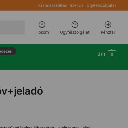
Házhozszállítás
Szerviz
Ügyfélszolgálat
Keresés
Fiókom
Ügyfélszolgálat
Pénztár
ndezés
0
Ft
0
öv+jeladó
sszehúzódásakor kibocsátott „elektromos jelet”