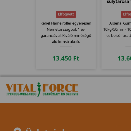
súlytárcs
Elfogyott
Elfo
Rebel Flame roller egyenesen
Arsenal Gum
Németországból, 1 év
10kg/50mm - 1
garanciával. Kiváló minőségű
es belső furat
alu konstrukció.
13.450
Ft
13.