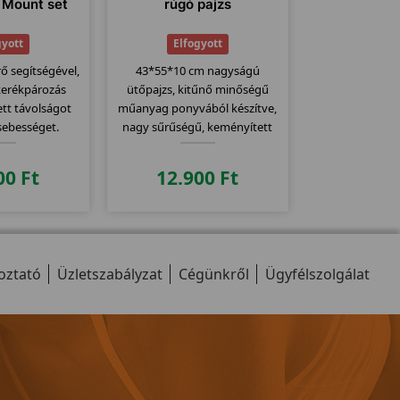
 Mount set
rúgó pajzs
gyott
Elfogyott
ő segítségével,
43*55*10 cm nagyságú
kerékpározás
ütőpajzs, kitűnő minőségű
tt távolságot
műanyag ponyvából készítve,
sebességet.
nagy sűrűségű, keményített
öbbi jeladóval
(heterogén) habszivaccsal
a kommunikáció
töltve. Kiválóan alkalmas páros
00
Ft
12.900
Ft
észítő közt 2,4
edzéshez, folyamatos ütés-,
k Kompatibilis
rúgáskombinációk
CS 600
gyakorlására. A pajzs biztos
rögzítését a hátoldal
oztató
Üzletszabályzat
Cégünkről
Ügyfélszolgálat