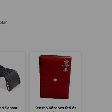
olar
ed Sensor
Kensho Közepes ütő és