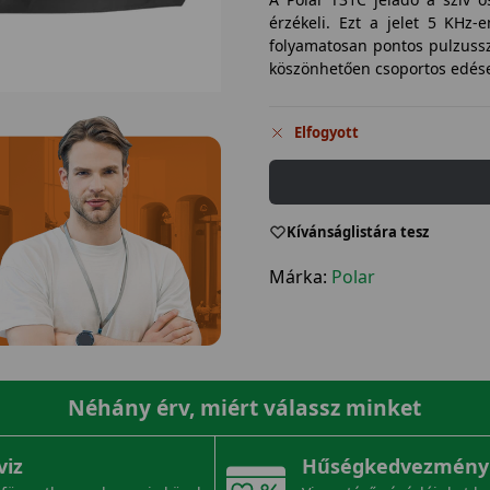
érzékeli. Ezt a jelet 5 KHz
folyamatosan pontos pulzusszá
köszönhetően csoportos edésen
Elfogyott
Kívánságlistára tesz
Márka:
Polar
Néhány érv, miért válassz minket
viz
Hűségkedvezmény