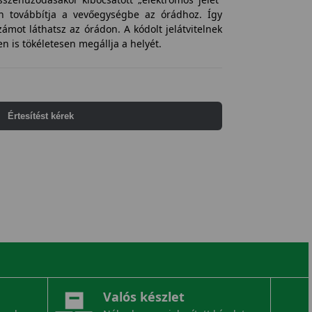
-en továbbítja a vevőegységbe az órádhoz. Így
mot láthatsz az órádon. A kódolt jelátvitelnek
 is tökéletesen megállja a helyét.
Értesítést kérek
Valós készlet