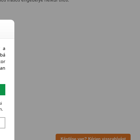
y a
bá
kor
an
i
n.
Kérdése van? Kérjen visszahívást