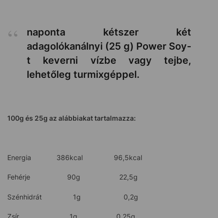
naponta kétszer két
adagolókanálnyi (25 g) Power Soy-
t keverni vízbe vagy tejbe,
lehetőleg turmixgéppel.
100g és 25g az alábbiakat tartalmazza:
Energia 386kcal 96,5kcal
Fehérje 90g 22,5g
Szénhidrát 1g 0,2g
Zsír 1g 0,25g