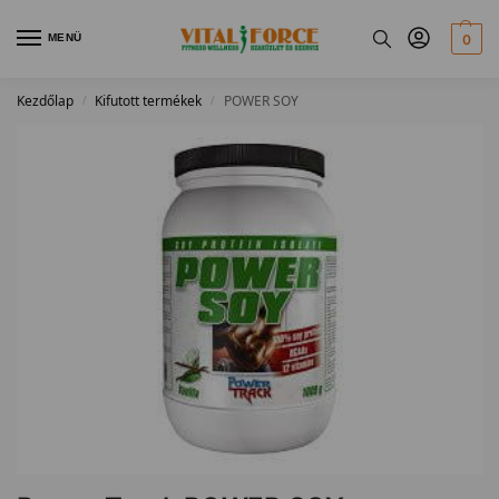
MENÜ
0
Kezdőlap
Kifutott termékek
POWER SOY
/
/