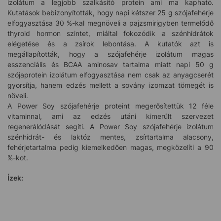
izolátum a legjobb szálkásító protein ami ma kapható.
Kutatások bebizonyították, hogy napi kétszer 25 g szójafehérje
elfogyasztása 30 %-kal megnöveli a pajzsmirigyben termelődő
thyroid hormon szintet, miáltal fokozódik a szénhidrátok
elégetése és a zsírok lebontása. A kutatók azt is
megállapították, hogy a szójafehérje izolátum magas
esszenciális és BCAA aminosav tartalma miatt napi 50 g
szójaprotein izolátum elfogyasztása nem csak az anyagcserét
gyorsítja, hanem edzés mellett a sovány izomzat tömegét is
növeli.
A Power Soy szójafehérje proteint megerősítettük 12 féle
vitaminnal, ami az edzés utáni kimerült szervezet
regenerálódását segíti. A Power Soy szójafehérje izolátum
szénhidrát- és laktóz mentes, zsírtartalma alacsony,
fehérjetartalma pedig kiemelkedően magas, megközelíti a 90
%-kot.
Ízek: