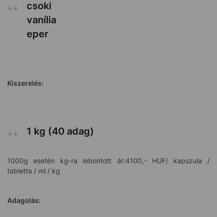
csoki
vanília
eper
Kiszerelés:
1 kg (40 adag)
1000g esetén kg-ra lebontott ár:4100,- HUF/ kapszula /
tabletta / ml / kg
Adagolás: