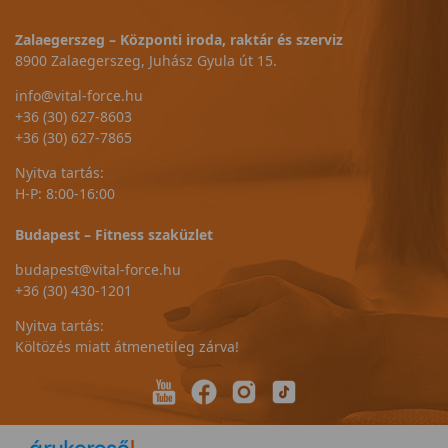
Zalaegerszeg – Központi iroda, raktár és szerviz
8900 Zalaegerszeg, Juhász Gyula út 15.
info@vital-force.hu
+36 (30) 627-8603
+36 (30) 627-7865
Nyitva tartás:
H-P: 8:00-16:00
Budapest – Fitness szaküzlet
budapest@vital-force.hu
+36 (30) 430-1201
Nyitva tartás:
Költözés miatt átmenetileg zárva!