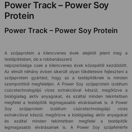
Power Track – Power Soy
Protein
Power Track – Power Soy Protein
A szójaprotein a kilencvenes évek elejétől jelent meg a
testépítésben, de a robbanásszerű
népszerűsége csak a kilencvenes évek közepétől kezdődött.
Az elmúlt néhány évben sikerült olyan tökéletesre fejleszteni a
szójaprotein gyártást, hogy az a testépítőknek is minden
szempontból megfeleljen. A Power Soy szójaprotein izolátum
csúcstechnologiájú vízes extrakcióval készül, megőrízve a
biológiailag aktív anyagokat, és ezáltal minden tekintetben
megfelel a testépítők legmagasabb elvárásainak is. A Power
Soy szójaprotein izolátum csúcstechnologiájú vizes
extrakcióval készül, megőrizve a biológiailag aktív anyagokat
és ezáltal minden tekintetben megfelel a testépítők
legmagasabb elvárásainak is. A Power Soy szójafehérfe