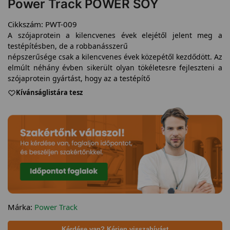
Power Track POWER SOY
Cikkszám:
PWT-009
A szójaprotein a kilencvenes évek elejétől jelent meg a
testépítésben, de a robbanásszerű
népszerűsége csak a kilencvenes évek közepétől kezdődött. Az
elmúlt néhány évben sikerült olyan tökéletesre fejleszteni a
szójaprotein gyártást, hogy az a testépítő
Kívánságlistára tesz
Márka:
Power Track
Kérdése van? Kérjen visszahívást