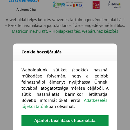
Árukereső.hu
A weboldal teljes képi és szöveges tartalma jogvédelem alatt áll!
– Ezek felhasználása a jogtulajdonos írásos engedélye nélkül tilos.
Matrixonline.hu Kft. – Honlapkészítés, webáruház készítés
Cookie hozzájárulás
Weboldalunk sütiket (cookie) használ
működése folyamán, hogy a legjobb
felhasználói élményt nyújthassa Önnek,
továbbá látogatottsága mérése céljából. A
sütik használatát bármikor letilthatja!
Bővebb információkat erről
Adatkezelési
tájékoztatónk
ban olvashat.
Ajánlott beállítások használata