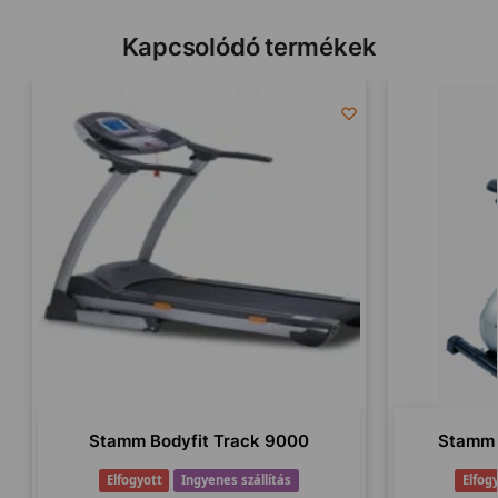
Kapcsolódó termékek
Stamm Bodyfit Track 9000
Stamm 
Elfogyott
Ingyenes szállítás
Elfog