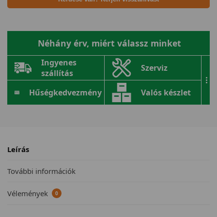
Néhány érv, miért válassz minket
Ingyenes
Szerviz
szállítás
...
Hűségkedvezmény
Valós készlet
Leírás
További információk
Vélemények
0