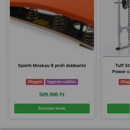
Spieth Moskau 8 profi dobbantó
Tuff St
Power c
Elfogyott
Ingyenes szállítás
Elfog
509.900
Ft
Értesítést kérek