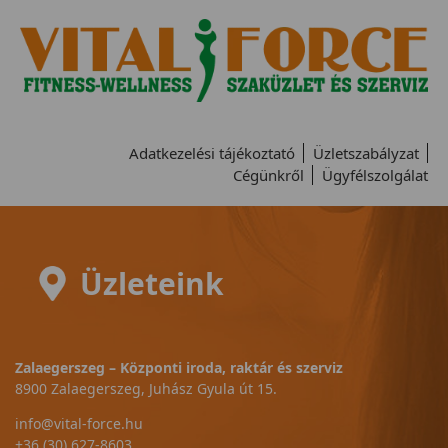
Adatkezelési tájékoztató
Üzletszabályzat
Cégünkről
Ügyfélszolgálat
Üzleteink
Zalaegerszeg – Központi iroda, raktár és szerviz
8900 Zalaegerszeg, Juhász Gyula út 15.
info@vital-force.hu
+36 (30) 627-8603