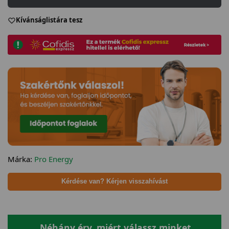
Kívánságlistára tesz
Márka:
Pro Energy
Kérdése van? Kérjen visszahívást
Néhány érv, miért válassz minket