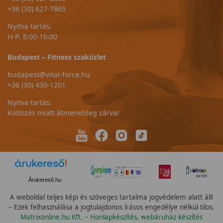
+36 (30) 627-7865
Nyitva tartás:
H-P: 8:00-16:00
Budapest – Fitness szaküzlet
budapest@vital-force.hu
+36 (30) 430-1201
Nyitva tartás:
Költözés miatt átmenetileg zárva!
Árukereső.hu
A weboldal teljes képi és szöveges tartalma jogvédelem alatt áll!
– Ezek felhasználása a jogtulajdonos írásos engedélye nélkül tilos.
Matrixonline.hu Kft. – Honlapkészítés, webáruház készítés