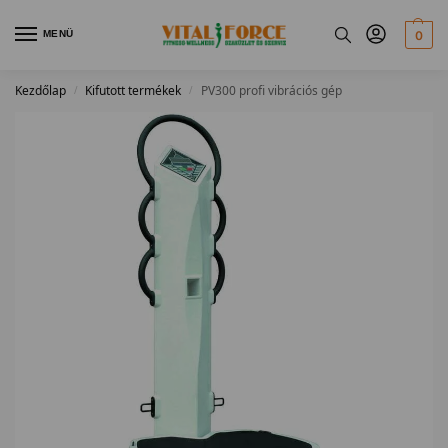
MENÜ
0
Kezdőlap
Kifutott termékek
PV300 profi vibrációs gép
/
/