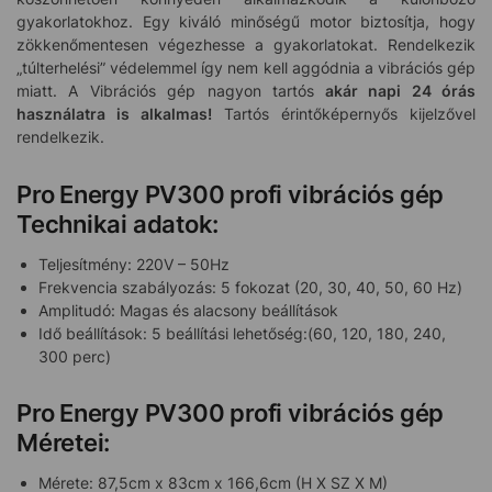
gyakorlatokhoz. Egy kiváló minőségű motor biztosítja, hogy
zökkenőmentesen végezhesse a gyakorlatokat. Rendelkezik
„túlterhelési” védelemmel így nem kell aggódnia a vibrációs gép
miatt. A Vibrációs gép nagyon tartós
akár napi 24 órás
használatra is alkalmas!
Tartós érintőképernyős kijelzővel
rendelkezik.
Pro Energy PV300 profi vibrációs gép
Technikai adatok:
Teljesítmény: 220V – 50Hz
Frekvencia szabályozás: 5 fokozat (20, 30, 40, 50, 60 Hz)
Amplitudó: Magas és alacsony beállítások
Idő beállítások: 5 beállítási lehetőség:(60, 120, 180, 240,
300 perc)
Pro Energy PV300 profi vibrációs gép
Méretei:
Mérete: 87,5cm x 83cm x 166,6cm (H X SZ X M)