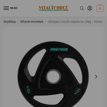
MENÜ
0
Kezdőlap
Kifutott termékek
Olimpiai crossfit súlytárcsa 10kg – 50mm
/
/