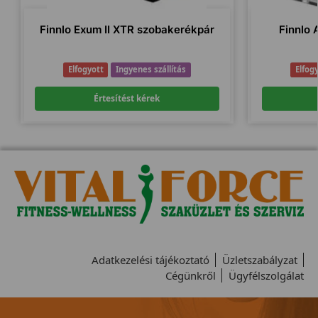
Finnlo Exum II XTR szobakerékpár
Finnlo 
Elfogyott
Ingyenes szállítás
Elfog
Értesítést kérek
Adatkezelési tájékoztató
Üzletszabályzat
Cégünkről
Ügyfélszolgálat