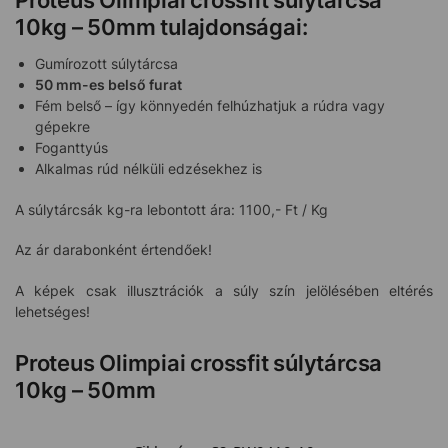
Proteus Olimpiai crossfit súlytárcsa
10kg – 50mm tulajdonságai:
Gumírozott súlytárcsa
50 mm-es belső furat
Fém belső – így könnyedén felhúzhatjuk a rúdra vagy
gépekre
Foganttyús
Alkalmas rúd nélküli edzésekhez is
A súlytárcsák kg-ra lebontott ára: 1100,- Ft / Kg
Az ár darabonként értendőek!
A képek csak illusztrációk a súly szín jelölésében eltérés
lehetséges!
Proteus Olimpiai crossfit súlytárcsa
10kg – 50mm