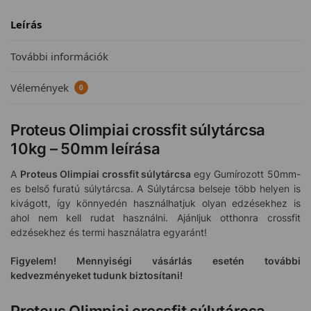
Leírás
További információk
Vélemények
0
Proteus Olimpiai crossfit súlytárcsa
10kg – 50mm leírása
A
Proteus Olimpiai crossfit súlytárcsa
egy Gumírozott 50mm-
es belső furatú súlytárcsa. A Súlytárcsa belseje több helyen is
kivágott, így könnyedén használhatjuk olyan edzésekhez is
ahol nem kell rudat használni. Ajánljuk otthonra crossfit
edzésekhez és termi használatra egyaránt!
Figyelem! Mennyiségi vásárlás esetén további
kedvezményeket tudunk biztosítani!