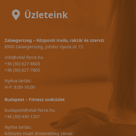
Üzleteink
Zalaegerszeg – Központi iroda, raktár és szerviz
8900 Zalaegerszeg, Juhász Gyula út 15.
info@vital-force.hu
+36 (30) 627-8603
+36 (30) 627-7865
Nyitva tartás:
H-P: 8:00-16:00
Budapest – Fitness szaküzlet
budapest@vital-force.hu
+36 (30) 430-1201
Nyitva tartás:
Költözés miatt átmenetileg zárva!