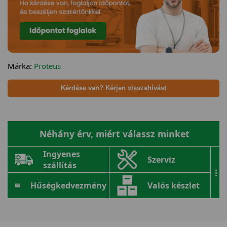
Márka:
Proteus
Kérdése van? Kérjen visszahívást
Néhány érv, miért válassz minket
Ingyenes
Szerviz
szállítás
...
Hűségkedvezmény
Valós készlet