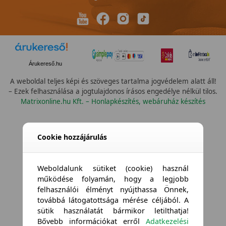
Árukereső.hu
A weboldal teljes képi és szöveges tartalma jogvédelem alatt áll!
– Ezek felhasználása a jogtulajdonos írásos engedélye nélkül tilos.
Matrixonline.hu Kft. – Honlapkészítés, webáruház készítés
Cookie hozzájárulás
Weboldalunk sütiket (cookie) használ
működése folyamán, hogy a legjobb
felhasználói élményt nyújthassa Önnek,
továbbá látogatottsága mérése céljából. A
sütik használatát bármikor letilthatja!
Bővebb információkat erről
Adatkezelési