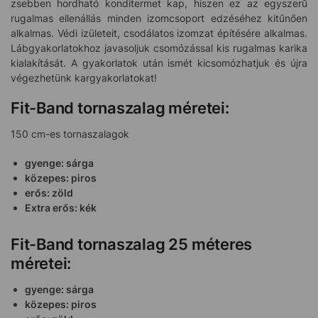
zsebben hordható konditermet kap, hiszen ez az egyszerű
rugalmas ellenállás minden izomcsoport edzéséhez kitűnően
alkalmas. Védi izületeit, csodálatos izomzat építésére alkalmas.
Lábgyakorlatokhoz javasoljuk csomózással kis rugalmas karika
kialakítását. A gyakorlatok után ismét kicsomózhatjuk és újra
végezhetünk kargyakorlatokat!
Fit-Band tornaszalag méretei:
150 cm-es tornaszalagok
gyenge: sárga
közepes: piros
erős: zöld
Extra erős: kék
Fit-Band tornaszalag 25 méteres
méretei:
gyenge: sárga
közepes: piros