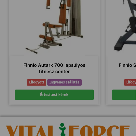
Finnlo Autark 700 lapsúlyos
Finnlo 
fitnesz center
Elfogyott
Ingyenes szállítás
Elfog
Értesítést kérek