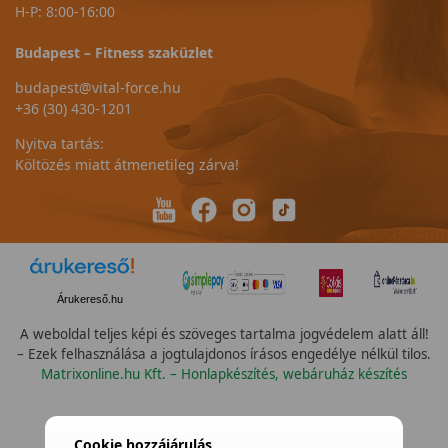
H-P: 8:00-16:00
Budapest – Fitness szaküzlet
budapest@vital-force.hu
+36 (30) 430-1201
Nyitva tartás:
Költözés miatt átmenetileg zárva!
Árukereső.hu
A weboldal teljes képi és szöveges tartalma jogvédelem alatt áll!
– Ezek felhasználása a jogtulajdonos írásos engedélye nélkül tilos.
Matrixonline.hu Kft. – Honlapkészítés, webáruház készítés
Cookie hozzájárulás