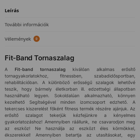
Leírás
További információk
Vélemények
0
Fit-Band Tornaszalag
A
Fit-band tornaszalag
kiválóan alkalmas erősítő
tornagyakorlatokhoz, fitnessben, szabadidősportban,
rehabilitációban. A különböző erősségű szalagok lehetővé
teszik, hogy bármely életkorban ill. edzettségi állapotban
használható legyen. Sokoldalúan alkalmazható, könnyen
kezelhető Segítségével minden izomcsoport edzhető. A
tekercses kiszerelést főként fitness termék részére ajánjuk. Az
erősítő szalagot tekerjük kézfejünkre a kényelmes
gyakorlatozáshoz! Amennyiben ráállunk, ne csavarodjon meg
az eszköz! Ne használja az eszközt éles körmökkel,
ékszerekkel! Amennyiben betartja az utasításokat, egy