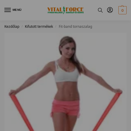
MENÜ
0
Kezdőlap
Kifutott termékek
Fit-band tornaszalag
/
/