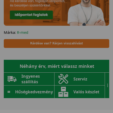
Márka:
R-med
Kérdése van? Kérjen visszahívást
Néhány érv, miért válassz minket
Ingyenes
Szerviz
szállítás
...
Hűségkedvezmény
Valós készlet