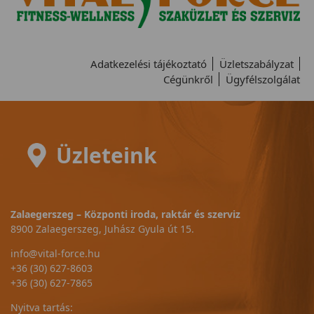
Adatkezelési tájékoztató
Üzletszabályzat
Cégünkről
Ügyfélszolgálat
Üzleteink
Zalaegerszeg – Központi iroda, raktár és szerviz
8900 Zalaegerszeg, Juhász Gyula út 15.
info@vital-force.hu
+36 (30) 627-8603
+36 (30) 627-7865
Nyitva tartás: