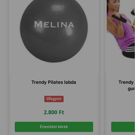
Trendy Pilates labda
Trendy 
gum
Elfogyott
2.800
Ft
Értesítést kérek