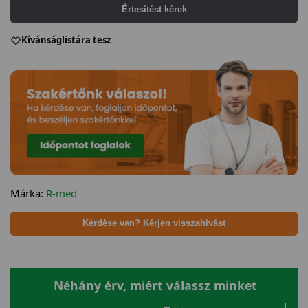
Értesítést kérek
Kívánságlistára tesz
Márka:
R-med
Kérdése van? Kérjen visszahívást
Néhány érv, miért válassz minket