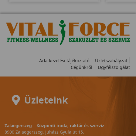
Adatkezelési tájékoztató
Üzletszabályzat
Cégünkről
Ügyfélszolgálat
Üzleteink
Zalaegerszeg – Központi iroda, raktár és szerviz
8900 Zalaegerszeg, Juhász Gyula út 15.