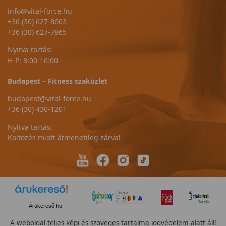
info@vital-force.hu
+36 (30) 627-8603
+36 (30) 627-7865
Nyitva tartás:
H-P: 8:00-16:00
Budapest – Fitness szaküzlet
budapest@vital-force.hu
+36 (30) 430-1201
Nyitva tartás:
Költözés miatt átmenetileg zárva!
Árukereső.hu
A weboldal teljes képi és szöveges tartalma jogvédelem alatt áll!