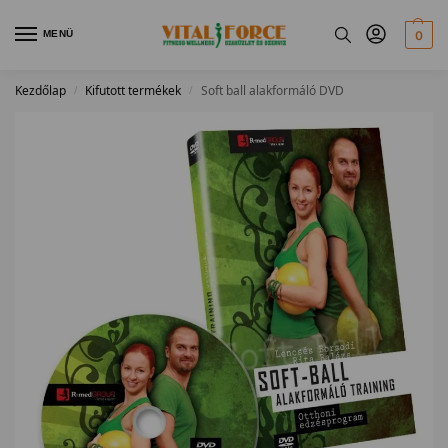
MENÜ
0
Kezdőlap
Kifutott termékek
Soft ball alakformáló DVD
/
/