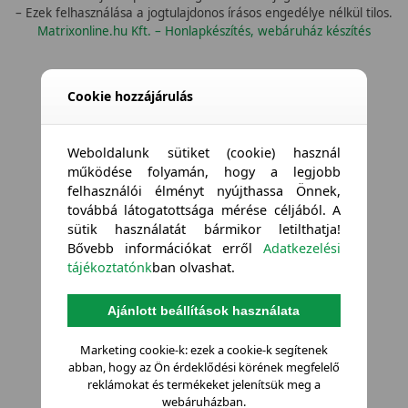
– Ezek felhasználása a jogtulajdonos írásos engedélye nélkül tilos.
Matrixonline.hu Kft. – Honlapkészítés, webáruház készítés
Cookie hozzájárulás
Weboldalunk sütiket (cookie) használ
működése folyamán, hogy a legjobb
felhasználói élményt nyújthassa Önnek,
továbbá látogatottsága mérése céljából. A
sütik használatát bármikor letilthatja!
Bővebb információkat erről
Adatkezelési
tájékoztatónk
ban olvashat.
Ajánlott beállítások használata
Marketing cookie-k: ezek a cookie-k segítenek
abban, hogy az Ön érdeklődési körének megfelelő
reklámokat és termékeket jelenítsük meg a
webáruházban.