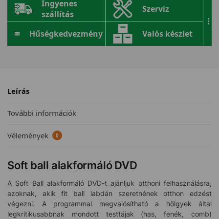
Ingyenes
Szerviz
szállítás
...
Hűségkedvezmény
Valós készlet
Leírás
További információk
Vélemények
0
Soft ball alakformáló DVD
A Soft Ball alakformáló DVD-t ajánljuk otthoni felhasználásra,
azoknak, akik fit ball labdán szeretnének otthon edzést
végezni. A programmal megvalósítható a hölgyek által
legkritikusabbnak mondott testtájak (has, fenék, comb)