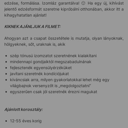
edzése, formálása. Izomláz garantálva! 🙂 Ha egy új, kihívást
jelentő edzésformát szeretne kipróbálni otthonában, akkor itt a
kihagyhatatlan ajánlat!
KIKNEK AJÁNLJUK A FILMET:
Ahogyan azt a csapat összetétele is mutatja, olyan lányoknak,
hölgyeknek, sőt, uraknak is, akik
szép tónusú izomzatot szeretnének kialakítani
mindennapi gondjaiktól megszabadulnának
fejlesztenék egyensúlyérzéküket
javítani szeretnék kondíciójukat
kíváncsiak arra, milyen gyakorlatokkal lehet még egy
világbajnok versenyzőt is „megdolgoztatni”
egyszerűen csak jól szeretnék érezni magukat
Ajánlott korosztály:
12-55 éves korig