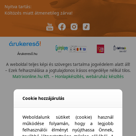
Nyitva tartás:
Költözés miatt átmenetileg zárva!
Árukereső.hu
A weboldal teljes képi és szöveges tartalma jogvédelem alatt áll!
– Ezek felhasználása a jogtulajdonos írásos engedélye nélkül tilos.
Matrixonline.hu Kft. – Honlapkészítés, webáruház készítés
Cookie hozzájárulás
Weboldalunk sütiket (cookie) használ
működése folyamán, hogy a legjobb
felhasználói élményt nyújthassa Önnek,