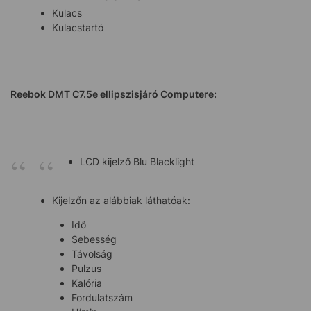
Kulacs
Kulacstartó
Reebok DMT C7.5e
ellipszisjáró Computere:
LCD kijelző Blu Blacklight
Kijelzőn az alábbiak láthatóak:
Idő
Sebesség
Távolság
Pulzus
Kalória
Fordulatszám