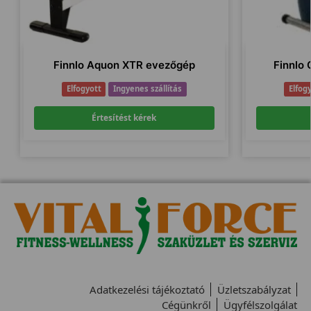
Finnlo Aquon XTR evezőgép
Finnlo
Elfogyott
Ingyenes szállítás
Elfog
Értesítést kérek
Adatkezelési tájékoztató
Üzletszabályzat
Cégünkről
Ügyfélszolgálat