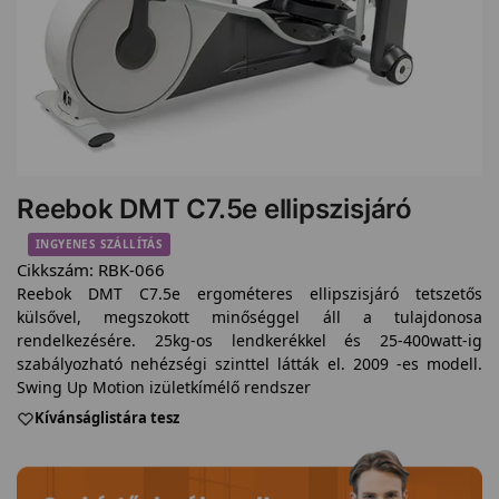
Reebok DMT C7.5e ellipszisjáró
INGYENES SZÁLLÍTÁS
Cikkszám:
RBK-066
Reebok DMT C7.5e ergométeres ellipszisjáró tetszetős
külsővel, megszokott minőséggel áll a tulajdonosa
rendelkezésére. 25kg-os lendkerékkel és 25-400watt-ig
szabályozható nehézségi szinttel látták el. 2009 -es modell.
Swing Up Motion izületkímélő rendszer
Kívánságlistára tesz