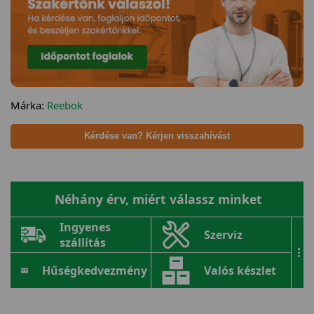
Márka:
Reebok
Kérdése van? Kérjen visszahívást
Néhány érv, miért válassz minket
Ingyenes
Szerviz
szállítás
...
Hűségkedvezmény
Valós készlet