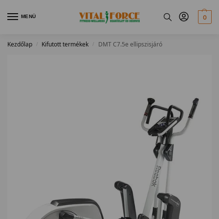
MENÜ
0
Kezdőlap
Kifutott termékek
DMT C7.5e ellipszisjáró
/
/