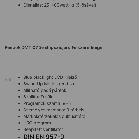
Ellenállás: 25-400watt-ig (5-ösével)
Reebok DMT C7.5e
ellipszisjáró Felszereltsége:
Blue blacklight LCD kijelző
Swing Up Motion rendszer
Állítható pedálpántok
Szállítógörgők
Programok száma: 9+5
Személyes memória: 9 tárhely
Markolatérzékelős pulzusmérő
HRC program
Beépített ventillátor
DIN EN 957-9