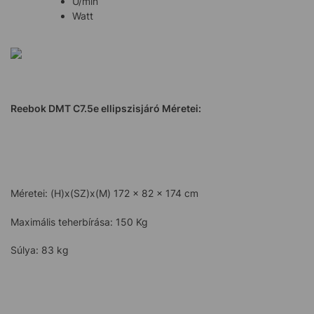
U/min
Watt
Reebok DMT C7.5e
ellipszisjáró Méretei:
Méretei: (H)x(SZ)x(M) 172 x 82 x 174 cm
Maximális teherbírása: 150 Kg
Súlya: 83 kg