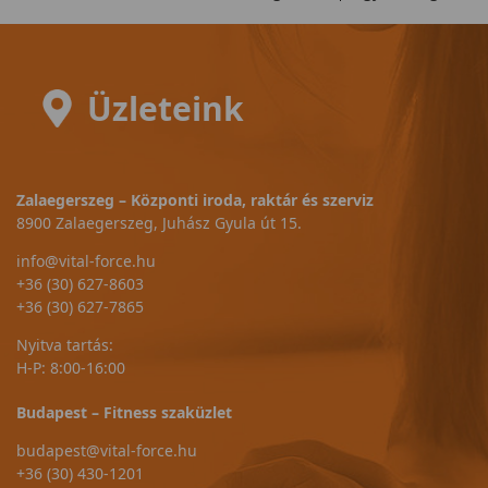
Üzleteink
Zalaegerszeg – Központi iroda, raktár és szerviz
8900 Zalaegerszeg, Juhász Gyula út 15.
info@vital-force.hu
+36 (30) 627-8603
+36 (30) 627-7865
Nyitva tartás:
H-P: 8:00-16:00
Budapest – Fitness szaküzlet
budapest@vital-force.hu
+36 (30) 430-1201