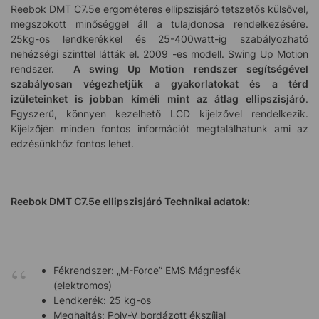
Reebok DMT C7.5e ergométeres ellipszisjáró tetszetős külsővel,
megszokott minőséggel áll a tulajdonosa rendelkezésére.
25kg-os lendkerékkel és 25-400watt-ig szabályozható
nehézségi szinttel látták el. 2009 -es modell. Swing Up Motion
rendszer.
A swing Up Motion rendszer segítségével
szabályosan végezhetjük a gyakorlatokat és a térd
izületeinket is jobban kíméli mint az átlag ellipszisjáró
.
Egyszerű, könnyen kezelhető LCD kijelzővel rendelkezik.
Kijelzőjén minden fontos információt megtalálhatunk ami az
edzésünkhőz fontos lehet.
Reebok DMT C7.5e ellipszisjáró Technikai adatok:
Fékrendszer: „M-Force” EMS Mágnesfék
(elektromos)
Lendkerék: 25 kg-os
Meghajtás: Poly-V bordázott ékszíjjal