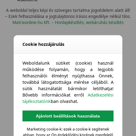
A weboldal teljes képi és szöveges tartalma jogvédelem alatt áll!
– Ezek felhasználása a jogtulajdonos írásos engedélye nélkül tilos.
Matrixonline.hu Kft. – Honlapkészítés, webáruház készítés
Cookie hozzájárulás
Weboldalunk sütiket (cookie) használ
működése folyamán, hogy a legjobb
felhasználói élményt nyújthassa Önnek,
továbbá látogatottsága mérése céljából. A
sütik használatát bármikor letilthatja!
Bővebb információkat erről
Adatkezelési
tájékoztatónk
ban olvashat.
Ajánlott beállítások használata
Marketing cookie-k: ezek a cookie-k segítenek
abban, hogy az Ön érdeklődési körének megfelelő