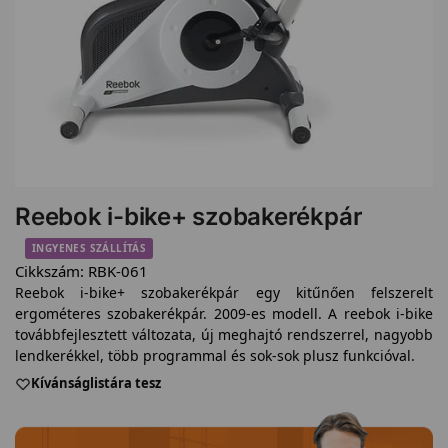
Reebok i-bike+ szobakerékpár
INGYENES SZÁLLÍTÁS
Cikkszám:
RBK-061
Reebok i-bike+ szobakerékpár egy kitűnően felszerelt
ergométeres szobakerékpár. 2009-es modell. A reebok i-bike
továbbfejlesztett változata, új meghajtó rendszerrel, nagyobb
lendkerékkel, több programmal és sok-sok plusz funkcióval.
Kívánságlistára tesz