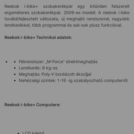
Reebok i-bike+ szobakerékpár egy kitűnően felszerelt
ergométeres szobakerékpár. 2009-es modell. A reebok i-bike
továbbfejlesztett változata, új meghajtó rendszerrel, nagyobb
lendkerékkel, több programmal és sok-sok plusz funkcióval.
Reebok i-bike+
Technikai adatok:
Fékrendszer: „M-Force” direktmeghajtás
Lendkerék: 8 kg-os
Meghajtás: Poly-V bordázott ékszíjjal
Nehézségi szintek: 1-16 -ig szabályozható computerről
Reebok i-bike+
Computere:
LCD kijelző