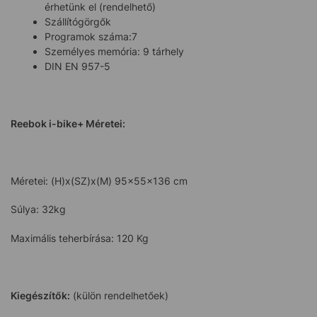
érhetünk el (rendelhető)
Szállítógörgők
Programok száma:7
Személyes memória: 9 tárhely
DIN EN 957-5
Reebok i-bike+
Méretei
:
Méretei: (H)x(SZ)x(M) 95x55x136 cm
Súlya: 32kg
Maximális teherbírása: 120 Kg
Kiegészítők:
(külön rendelhetőek)