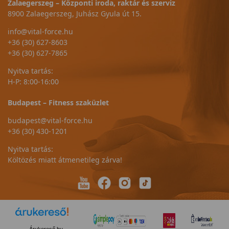
Zalaegerszeg – Központi iroda, raktár és szerviz
8900 Zalaegerszeg, Juhász Gyula út 15.
info@vital-force.hu
+36 (30) 627-8603
+36 (30) 627-7865
Nyitva tartás:
H-P: 8:00-16:00
Budapest – Fitness szaküzlet
budapest@vital-force.hu
+36 (30) 430-1201
Nyitva tartás:
Költözés miatt átmenetileg zárva!
Árukereső.hu