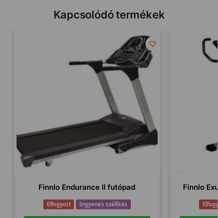
Kapcsolódó termékek
Finnlo Endurance II futópad
Finnlo Ex
Elfogyott
Ingyenes szállítás
Elfog