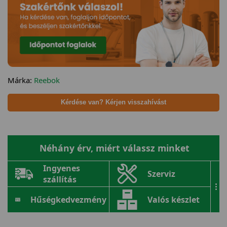
Márka:
Reebok
Kérdése van? Kérjen visszahívást
Néhány érv, miért válassz minket
Ingyenes
Szerviz
szállítás
...
Hűségkedvezmény
Valós készlet