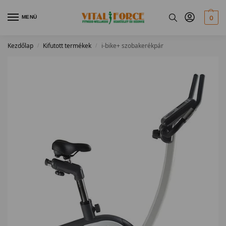
MENÜ
0
Kezdőlap
Kifutott termékek
i-bike+ szobakerékpár
/
/