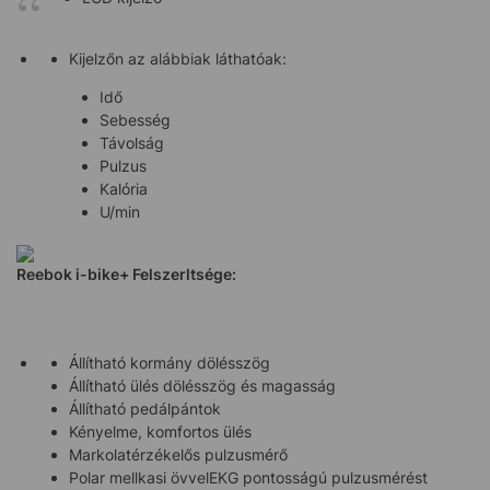
Kijelzőn az alábbiak láthatóak:
Idő
Sebesség
Távolság
Pulzus
Kalória
U/min
Reebok i-bike+
Felszerltsége:
Állítható kormány dölésszög
Állítható ülés dölésszög és magasság
Állítható pedálpántok
Kényelme, komfortos ülés
Markolatérzékelős pulzusmérő
Polar mellkasi övvelEKG pontosságú pulzusmérést