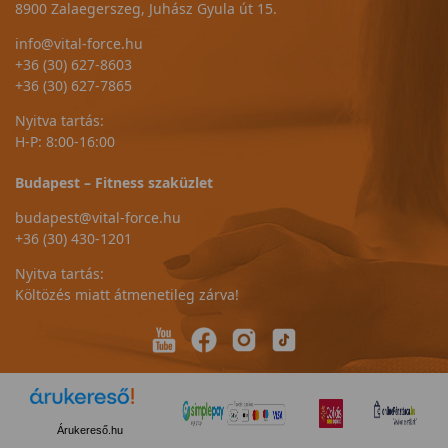
8900 Zalaegerszeg, Juhász Gyula út 15.
info@vital-force.hu
+36 (30) 627-8603
+36 (30) 627-7865
Nyitva tartás:
H-P: 8:00-16:00
Budapest – Fitness szaküzlet
budapest@vital-force.hu
+36 (30) 430-1201
Nyitva tartás:
Költözés miatt átmenetileg zárva!
Árukereső.hu