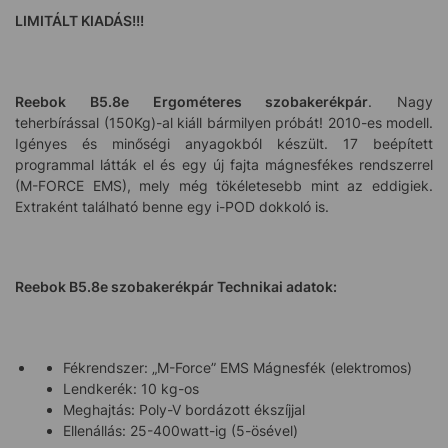
LIMITÁLT KIADÁS!!!
Reebok B5.8e Ergométeres szobakerékpár
. Nagy
teherbírással (150Kg)-al kiáll bármilyen próbát! 2010-es modell.
Igényes és minőségi anyagokból készült. 17 beépített
programmal látták el és egy új fajta mágnesfékes rendszerrel
(M-FORCE EMS), mely még tökéletesebb mint az eddigiek.
Extraként található benne egy i-POD dokkoló is.
Reebok B5.8e szobakerékpár
Technikai adatok:
Fékrendszer: „M-Force” EMS Mágnesfék (elektromos)
Lendkerék: 10 kg-os
Meghajtás: Poly-V bordázott ékszíjjal
Ellenállás: 25-400watt-ig (5-ösével)