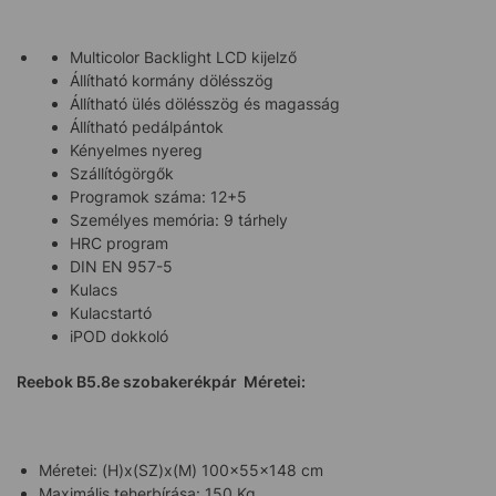
Multicolor Backlight LCD kijelző
Állítható kormány dölésszög
Állítható ülés dölésszög és magasság
Állítható pedálpántok
Kényelmes nyereg
Szállítógörgők
Programok száma: 12+5
Személyes memória: 9 tárhely
HRC program
DIN EN 957-5
Kulacs
Kulacstartó
iPOD dokkoló
Reebok B5.8e szobakerékpár Méretei:
Méretei: (H)x(SZ)x(M) 100x55x148 cm
Maximális teherbírása: 150 Kg