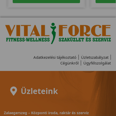
Adatkezelési tájékoztató
Üzletszabályzat
Cégünkről
Ügyfélszolgálat
Üzleteink
Zalaegerszeg – Központi iroda, raktár és szerviz