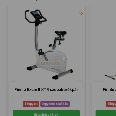
Finnlo Exum II XTR szobakerékpár
Finnlo
Elfogyott
Ingyenes szállítás
Elfog
Értesítést kérek