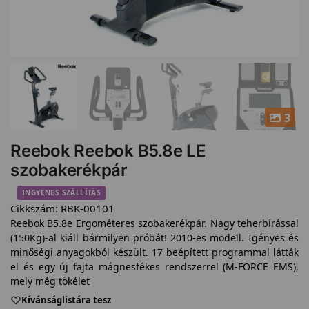
3
Reebok Reebok B5.8e LE
szobakerékpár
INGYENES SZÁLLÍTÁS
Cikkszám:
RBK-00101
Reebok B5.8e Ergométeres szobakerékpár. Nagy teherbírással
(150Kg)-al kiáll bármilyen próbát! 2010-es modell. Igényes és
minőségi anyagokból készült. 17 beépített programmal látták
el és egy új fajta mágnesfékes rendszerrel (M-FORCE EMS),
mely még tökélet
Kívánságlistára tesz