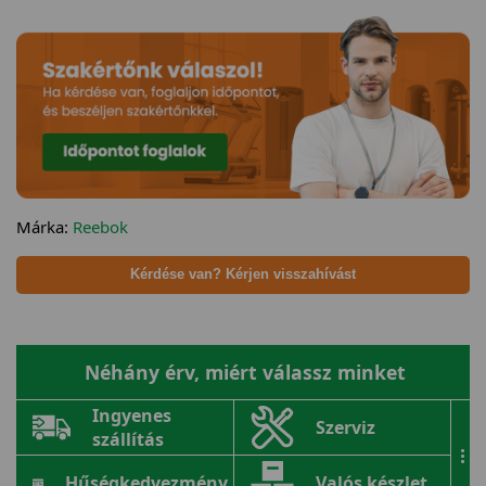
Márka:
Reebok
Kérdése van? Kérjen visszahívást
Néhány érv, miért válassz minket
Ingyenes
Szerviz
szállítás
...
Hűségkedvezmény
Valós készlet