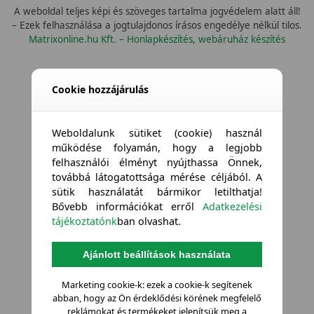
A weboldal teljes képi és szöveges tartalma jogvédelem alatt áll!
– Ezek felhasználása a jogtulajdonos írásos engedélye nélkül tilos.
Matrixonline.hu Kft. – Honlapkészítés, webáruház készítés
Cookie hozzájárulás
Weboldalunk sütiket (cookie) használ
működése folyamán, hogy a legjobb
felhasználói élményt nyújthassa Önnek,
továbbá látogatottsága mérése céljából. A
sütik használatát bármikor letilthatja!
Bővebb információkat erről
Adatkezelési
tájékoztatónk
ban olvashat.
Ajánlott beállítások használata
Marketing cookie-k: ezek a cookie-k segítenek
abban, hogy az Ön érdeklődési körének megfelelő
reklámokat és termékeket jelenítsük meg a