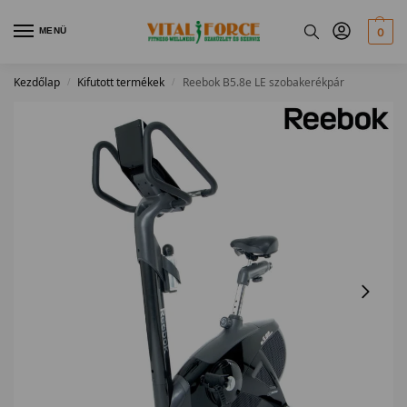
MENÜ
0
Kezdőlap
Kifutott termékek
Reebok B5.8e LE szobakerékpár
/
/