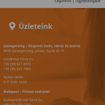
Cégünkről
Ügyfélszolgálat
Üzleteink
Zalaegerszeg – Központi iroda, raktár és szerviz
8900 Zalaegerszeg, Juhász Gyula út 15.
info@vital-force.hu
+36 (30) 627-8603
+36 (30) 627-7865
Nyitva tartás:
H-P: 8:00-16:00
Budapest – Fitness szaküzlet
budapest@vital-force.hu
+36 (30) 430-1201