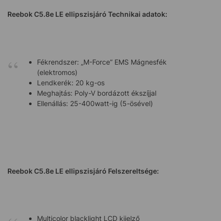
Reebok C5.8e LE ellipszisjáró Technikai adatok:
Fékrendszer: „M-Force” EMS Mágnesfék
(elektromos)
Lendkerék: 20 kg-os
Meghajtás: Poly-V bordázott ékszíjjal
Ellenállás: 25-400watt-ig (5-ösével)
Reebok C5.8e LE ellipszisjáró Felszereltsége:
Multicolor blacklight LCD kijelző