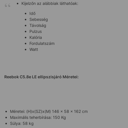
Kijelzőn az alábbiak láthatóak:
Idő
Sebesség
Távolság
Pulzus
Kalória
Fordulatszám
Watt
Reebok C5.8e LE ellipszisjáró Méretei:
Méretei: (H)x(SZ)x(M) 146 x 58 x 162 cm
Maximális teherbírása: 150 Kg
Súlya: 58 kg