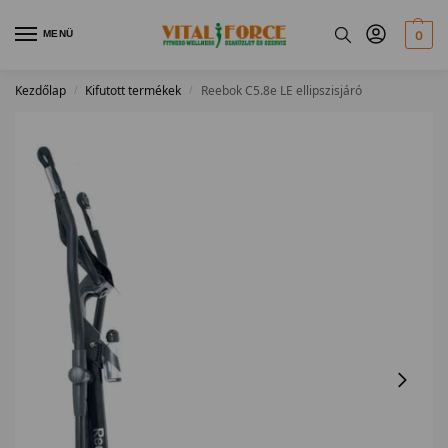
MENÜ
0
Kezdőlap
Kifutott termékek
Reebok C5.8e LE ellipszisjáró
/
/