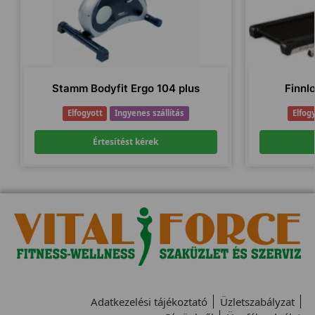
Stamm Bodyfit Ergo 104 plus
Finnl
Elfogyott
Ingyenes szállítás
Elfog
Értesítést kérek
Adatkezelési tájékoztató
Üzletszabályzat