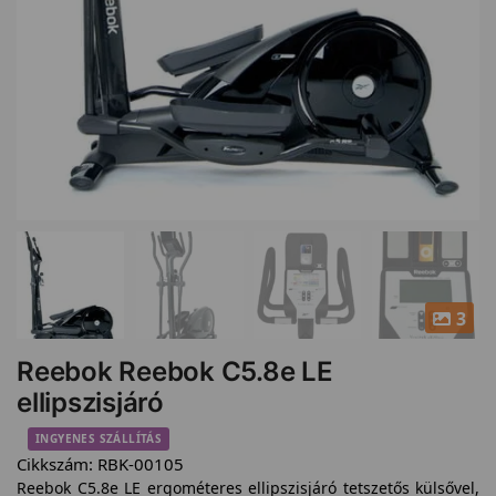
3
Reebok Reebok C5.8e LE
ellipszisjáró
INGYENES SZÁLLÍTÁS
Cikkszám:
RBK-00105
Reebok C5.8e LE ergométeres ellipszisjáró tetszetős külsővel,