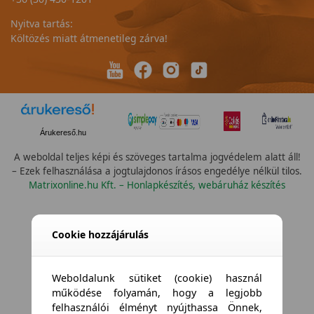
Nyitva tartás:
Költözés miatt átmenetileg zárva!
Árukereső.hu
A weboldal teljes képi és szöveges tartalma jogvédelem alatt áll!
– Ezek felhasználása a jogtulajdonos írásos engedélye nélkül tilos.
Matrixonline.hu Kft. – Honlapkészítés, webáruház készítés
Cookie hozzájárulás
Weboldalunk sütiket (cookie) használ
működése folyamán, hogy a legjobb
felhasználói élményt nyújthassa Önnek,