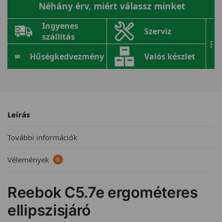
Néhány érv, miért válassz minket
Ingyenes
Szerviz
szállítás
...
Hűségkedvezmény
Valós készlet
Leírás
További információk
Vélemények
0
Reebok C5.7e ergométeres
ellipszisjáró