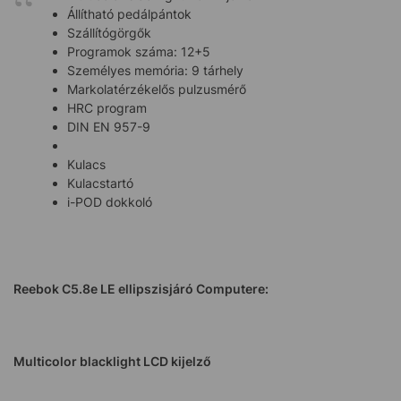
Állítható pedálpántok
Szállítógörgők
Programok száma: 12+5
Személyes memória: 9 tárhely
Markolatérzékelős pulzusmérő
HRC program
DIN EN 957-9
Kulacs
Kulacstartó
i-POD dokkoló
Reebok C5.8e LE ellipszisjáró Computere:
Multicolor blacklight LCD kijelző