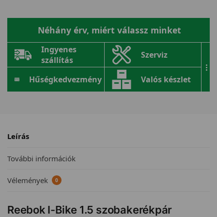
Néhány érv, miért válassz minket
Ingyenes
Szerviz
szállítás
...
Hűségkedvezmény
Valós készlet
Leírás
További információk
Vélemények
0
Reebok I-Bike 1.5 szobakerékpár