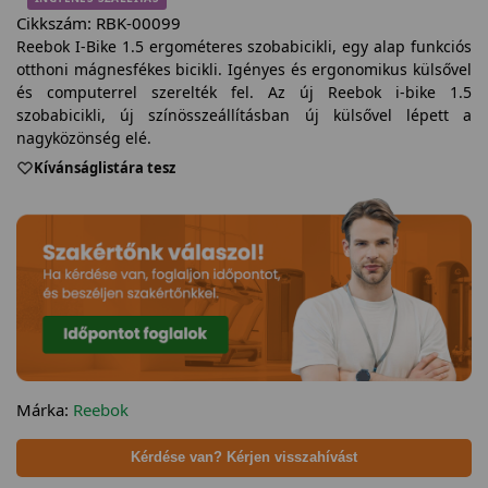
Cikkszám:
RBK-00099
Reebok I-Bike 1.5 ergométeres szobabicikli, egy alap funkciós
otthoni mágnesfékes bicikli. Igényes és ergonomikus külsővel
és computerrel szerelték fel. Az új Reebok i-bike 1.5
szobabicikli, új színösszeállításban új külsővel lépett a
nagyközönség elé.
Kívánságlistára tesz
Márka:
Reebok
Kérdése van? Kérjen visszahívást