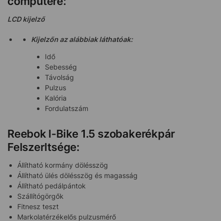
computere:
LCD kijelző
Kijelzőn az alábbiak láthatóak:
Idő
Sebesség
Távolság
Pulzus
Kalória
Fordulatszám
Reebok I-Bike 1.5 szobakerékpár
Felszerltsége:
Állítható kormány dölésszög
Állítható ülés dölésszög és magasság
Állítható pedálpántok
Szállítógörgők
Fitnesz teszt
Markolatérzékelős pulzusmérő