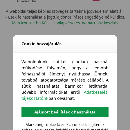
Árukereső.hu
A weboldal teljes képi és szöveges tartalma jogvédelem alatt áll!
– Ezek felhasználása a jogtulajdonos írásos engedélye nélkül tilos.
Matrixonline.hu Kft. – Honlapkészítés, webáruház készítés
Cookie hozzájárulás
Weboldalunk sütiket (cookie) használ
működése folyamán, hogy a legjobb
felhasználói élményt nyújthassa Önnek,
továbbá látogatottsága mérése céljából. A
sütik használatát bármikor letilthatja!
Bővebb információkat erről
Adatkezelési
tájékoztatónk
ban olvashat.
Ajánlott beállítások használata
Marketing cookie-k: ezek a cookie-k segítenek