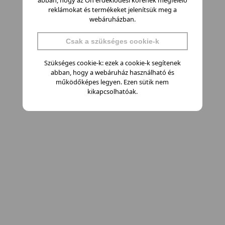
abban, hogy az Ön érdeklődési körének megfelelő
reklámokat és termékeket jelenítsük meg a
webáruházban.
Csak a szükséges cookie-k
Szükséges cookie-k: ezek a cookie-k segítenek
abban, hogy a webáruház használható és
működőképes legyen. Ezen sütik nem
kikapcsolhatóak.