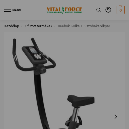
MENÜ
0
Kezdőlap
Kifutott termékek
Reebok I-Bike 1.5 szobakerékpár
/
/