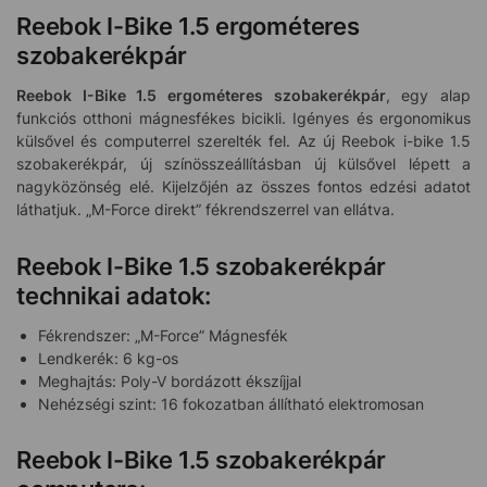
Reebok I-Bike 1.5 ergométeres
szobakerékpár
Reebok I-Bike 1.5 ergométeres szobakerékpár
, egy alap
funkciós otthoni mágnesfékes bicikli. Igényes és ergonomikus
külsővel és computerrel szerelték fel. Az új Reebok i-bike 1.5
szobakerékpár, új színösszeállításban új külsővel lépett a
nagyközönség elé. Kijelzőjén az összes fontos edzési adatot
láthatjuk. „M-Force direkt” fékrendszerrel van ellátva.
Reebok I-Bike 1.5 szobakerékpár
technikai adatok:
Fékrendszer: „M-Force” Mágnesfék
Lendkerék: 6 kg-os
Meghajtás: Poly-V bordázott ékszíjjal
Nehézségi szint: 16 fokozatban állítható elektromosan
Reebok I-Bike 1.5 szobakerékpár