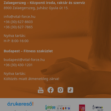
Zalaegerszeg – Központi iroda, raktár és szerviz
8900 Zalaegerszeg, Juhász Gyula út 15.
info@vital-force.hu
+36 (30) 627-8603
+36 (30) 627-7865
Nyitva tartás:
H-P: 8:00-16:00
Budapest – Fitness szaküzlet
budapest@vital-force.hu
+36 (30) 430-1201
Nyitva tartás:
Költözés miatt átmenetileg zárva!