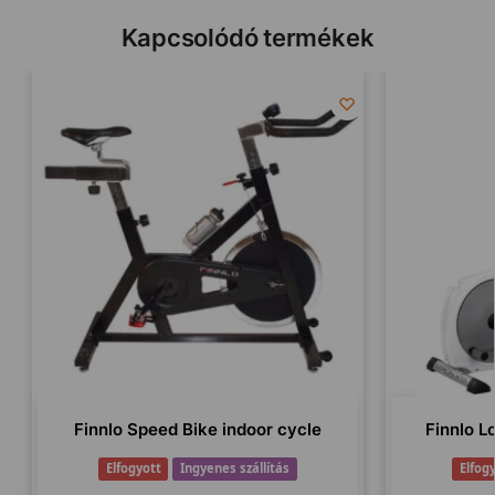
Kapcsolódó termékek
Finnlo Speed Bike indoor cycle
Finnlo Lo
Elfogyott
Ingyenes szállítás
Elfog