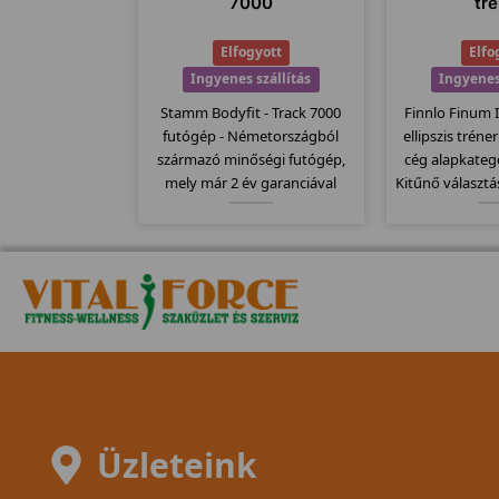
7000
tr
Elfogyott
Elfo
Ingyenes szállítás
Ingyenes
Stamm Bodyfit - Track 7000
Finnlo Finum 
futógép - Németországból
ellipszis tréne
származó minőségi futógép,
cég alapkategó
mely már 2 év garanciával
Kitűnő választá
kapható. Stamm futógépek
ellipszisjár
egyik csúcs modellje mely
lendkerékkel 
kategóriájához képest
további 10 erő
120x41cm-es futófelülettel
tudjuk állíta
rendelkezik.
Üzleteink