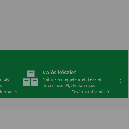
Valós készlet
omoly
Nálunk a megjelenített készlet
...
k.
információ 99,9%-ban igaz.
nformáció
További információ