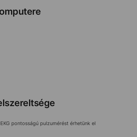
computere
elszereltsége
al EKG pontosságú pulzumérést érhetünk el