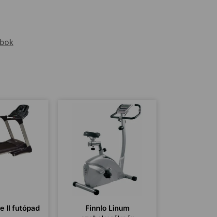
bok
e II futópad
Finnlo Linum