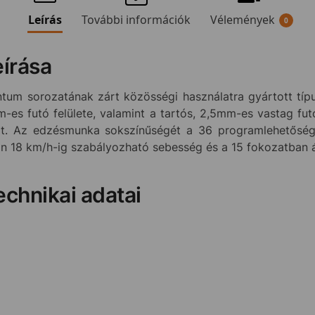
Leírás
További információk
Vélemények
0
eírása
m sorozatának zárt közösségi használatra gyártott típus
es futó felülete, valamint a tartós, 2,5mm-es vastag futó
ot. Az edzésmunka sokszínűségét a 36 programlehetőség 
an 18 km/h-ig szabályozható sebesség és a 15 fokozatban ál
chnikai adatai