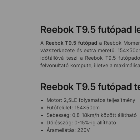
Reebok T9.5 futópad l
A
Reebok T9.5 futópad
a Reebok Momentu
vázszerkezete és extra méretű, 154x50cm-
időtállóvá teszi a Reebok T9.5 futópad
felvonultató kompute, illetve a maximális
Reebok T9.5 futópad te
Motor: 2,5LE folyamatos teljesítmény
Futófelület: 154x50cm
Sebesség: 0,8-18km/h között állítható
Dőlésszög: 0-15%-ig állítható
Áramellátás: 220V