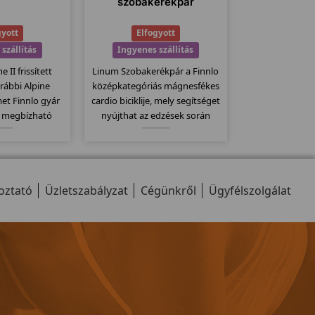
szobakerékpár
gyott
Elfogyott
szállítás
Ingyenes szállítás
e II frissített
Linum Szobakerékpár a Finnlo
orábbi Alpine
középkategóriás mágnesfékes
et Finnlo gyár
cardio biciklije, mely segítséget
a megbízható
nyújthat az edzések során
ék. Elektromos
testének tökéletes
 140x48 -es
karbantartásában! A Corum
állítógörgők, 23
típusnál már lényegesen
 jellemzi ezt a
okosabb bicikliről beszélhetünk.
oztató
llt.
Üzletszabályzat
Elegáns kivitel, könnyen
Cégünkről
Ügyfélszolgálat
mozgatható