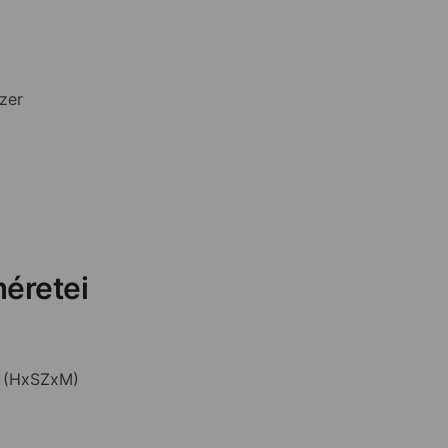
zer
éretei
m (HxSZxM)