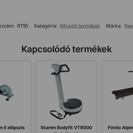
kszám:
RT95
Kategória:
Kifutott termékek
Márka:
Ree
Kapcsolódó termékek
 II ellipszis
Stamm Bodyfit VT9000
Finnlo Alpin