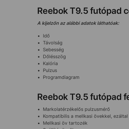
Reebok T9.5 futópad 
A kijelzőn az alábbi adatok láthatóak:
Idő
Távolság
Sebesség
Dőlésszög
Kalória
Pulzus
Programdiagram
Reebok T9.5 futópad f
Markolatérzékelős pulzusmérő
Kompatibilis a mellkasi övekkel, ezált
Mellkasi öv tartozék