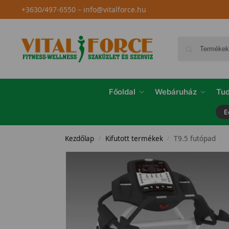
+3630/497-6550
–
info@vitalforce.hu
Főoldal
Webáruház
Tud
E
Kezdőlap
Kifutott termékek
T9.5 futópad
/
/