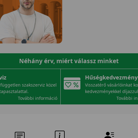
Néhány érv, miért válassz minket
viz
Hűségkedvezmény
független szakszerviz közel
Visszatérő vásárlóinkat k
tapasztalattal.
kedvezményekkel díjazzu
További információ
További i