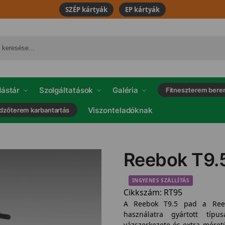
SZÉP kártyák
EP kártyák
ástár
Szolgáltatások
Galéria
Fitneszterem bere
Viszonteladóknak
dzőterem karbantartás
Reebok T9.
INGYENES SZÁLLÍTÁS
Cikkszám:
RT95
A Reebok T9.5 pad a Reeb
használatra gyártott típu
vázszerkezete és extra méretű