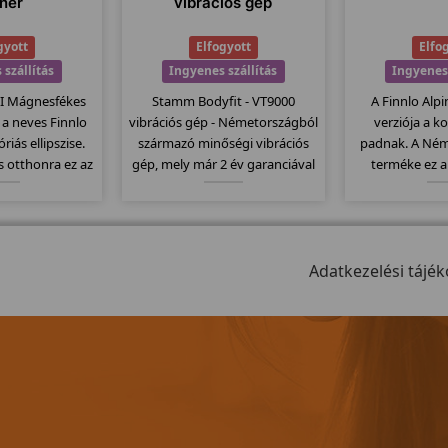
éner
vibrációs gép
gyott
Elfogyott
Elfo
 szállítás
Ingyenes szállítás
Ingyenes 
II Mágnesfékes
Stamm Bodyfit - VT9000
A Finnlo Alpin
r a neves Finnlo
vibrációs gép - Németországból
verziója a k
riás ellipszise.
származó minőségi vibrációs
padnak. A Ném
s otthonra ez az
gép, mely már 2 év garanciával
terméke ez 
ó mely 16kg-os
kapható. Csúszásmentes
minőségi term
van szerelve és
felülettel rendelkezik, melyet
dőlésszög,
sségi fokozatban
egy nagy motor dolgoztat meg,
futófelület, sz
ni a terhelést.
150kg-os teherbírással bír.
program... stb
Adatkezelési tájék
mode