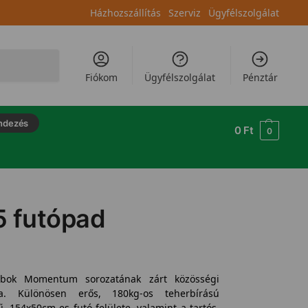
Házhozszállítás
Szerviz
Ügyfélszolgálat
Keresés
Fiókom
Ügyfélszolgálat
Pénztár
ndezés
0
Ft
0
5 futópad
ok Momentum sorozatának zárt közösségi
sa. Különösen erős, 180kg-os teherbírású
, 154x50cm-es futó felülete, valamint a tartós,