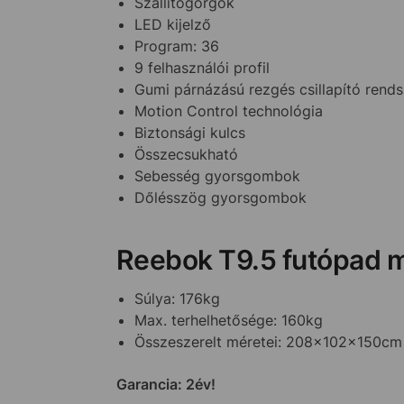
Szállítógörgők
LED kijelző
Program: 36
9 felhasználói profil
Gumi párnázású rezgés csillapító rends
Motion Control technológia
Biztonsági kulcs
Összecsukható
Sebesség gyorsgombok
Dőlésszög gyorsgombok
Reebok T9.5 futópad m
Súlya: 176kg
Max. terhelhetősége: 160kg
Összeszerelt méretei: 208x102x150c
Garancia: 2év!