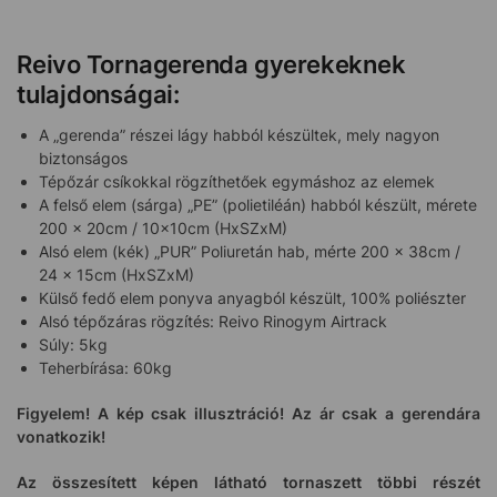
Reivo Tornagerenda gyerekeknek
tulajdonságai:
A „gerenda” részei lágy habból készültek, mely nagyon
biztonságos
Tépőzár csíkokkal rögzíthetőek egymáshoz az elemek
A felső elem (sárga) „PE” (polietiléán) habból készült, mérete
200 x 20cm / 10x10cm (HxSZxM)
Alsó elem (kék) „PUR” Poliuretán hab, mérte 200 x 38cm /
24 x 15cm (HxSZxM)
Külső fedő elem ponyva anyagból készült, 100% poliészter
Alsó tépőzáras rögzítés: Reivo Rinogym Airtrack
Súly: 5kg
Teherbírása: 60kg
Figyelem! A kép csak illusztráció! Az ár csak a gerendára
vonatkozik!
Az összesített képen látható tornaszett többi részét