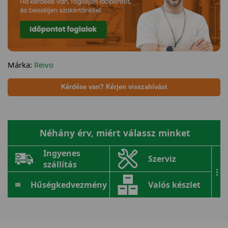
Márka:
Reivo
Kérdése van? Kérjen visszahívást
Néhány érv, miért válassz minket
Ingyenes
Szerviz
szállítás
...
Hűségkedvezmény
Valós készlet