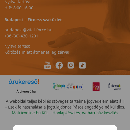
Nyitva tartás:
H-P: 8:00-16:00
Budapest – Fitness szaküzlet
budapest@vital-force.hu
+36 (30) 430-1201
Nyitva tartás:
Költözés miatt átmenetileg zárva!
Árukereső.hu
A weboldal teljes képi és szöveges tartalma jogvédelem alatt áll!
– Ezek felhasználása a jogtulajdonos írásos engedélye nélkül tilos.
Matrixonline.hu Kft. – Honlapkészítés, webáruház készítés