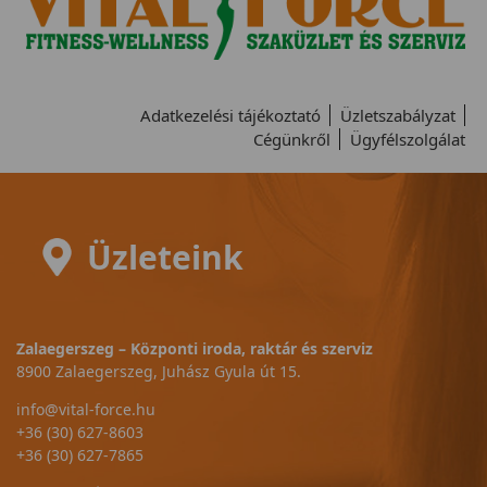
Adatkezelési tájékoztató
Üzletszabályzat
Cégünkről
Ügyfélszolgálat
Üzleteink
Zalaegerszeg – Központi iroda, raktár és szerviz
8900 Zalaegerszeg, Juhász Gyula út 15.
info@vital-force.hu
+36 (30) 627-8603
+36 (30) 627-7865