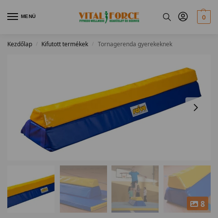
MENÜ
0
Kezdőlap
Kifutott termékek
Tornagerenda gyerekeknek
/
/
8