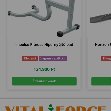
Impulse Fitness Hipernyújtó pad
Horizon 
Elfogyott
Ingyenes szállítás
Elfog
124.900
Ft
Értesítést kérek