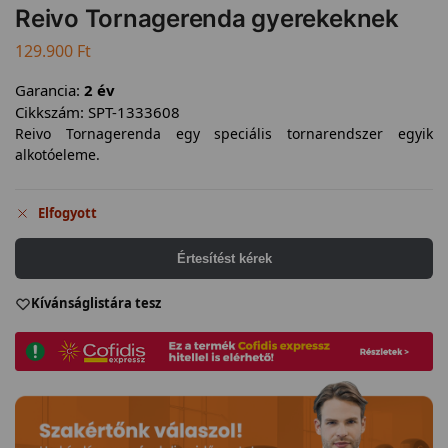
Reivo Tornagerenda gyerekeknek
129.900
Ft
Garancia:
2 év
Cikkszám:
SPT-1333608
Reivo Tornagerenda egy speciális tornarendszer egyik
alkotóeleme.
Elfogyott
Értesítést kérek
Kívánságlistára tesz