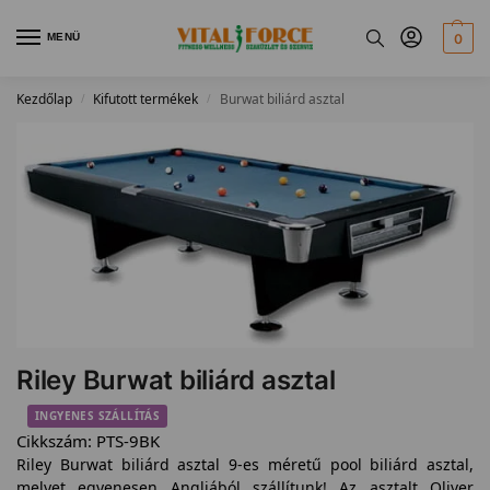
MENÜ
0
Kezdőlap
Kifutott termékek
Burwat biliárd asztal
/
/
Riley Burwat biliárd asztal
INGYENES SZÁLLÍTÁS
Cikkszám:
PTS-9BK
Riley Burwat biliárd asztal 9-es méretű pool biliárd asztal,
melyet egyenesen Angliából szállítunk! Az asztalt Oliver