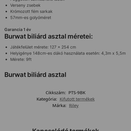
Verseny zsebek
Krómozott fém sarkak
57mm-es golyóméret
Garancia 1 év
Burwat biliárd asztal méretei:
Játékfelület mérete: 127 x 254 cm
Helyigénye 148cm-es dákó használata esetén: 4,3m x 5,5m
Mérete: 9ft
Burwat biliárd asztal
Cikkszám:
PTS-9BK
Kategória:
Kifutott termékek
Márka:
Riley
Kapcsolódó termékek