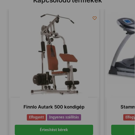
Finnlo Autark 500 kondigép
Stamm
Elfogyott
Ingyenes szállítás
Elfog
Értesítést kérek