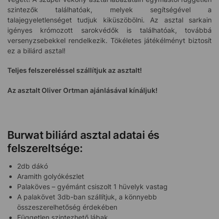
szintezők találhatóak, melyek segítségével a
talajegyeletlenséget tudjuk kiküszöbölni. Az asztal sarkain
igényes krómozott sarokvédők is találhatóak, továbbá
versenyzsebekkel rendelkezik. Tökéletes játékélményt biztosít
ez a biliárd asztal!
Teljes felszereléssel szállítjuk az asztalt!
Az asztalt Oliver Ortman ajánlásával kínáljuk!
Burwat biliárd asztal adatai és
felszereltsége:
2db dákó
Aramith golyókészlet
Palaköves – gyémánt csiszolt 1 hüvelyk vastag
A palakövet 3db-ban szállítjuk, a könnyebb
összeszerelhetőség érdekében
Független szintezhető lábak