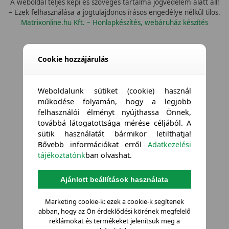
A weboldal teljes képi és szöveges tartalma jogvédelem alatt áll!
– Ezek felhasználása a jogtulajdonos írásos engedélye nélkül tilos.
Matrixonline.hu Kft. – Honlapkészítés, webáruház készítés
Cookie hozzájárulás
Weboldalunk sütiket (cookie) használ
működése folyamán, hogy a legjobb
felhasználói élményt nyújthassa Önnek,
továbbá látogatottsága mérése céljából. A
sütik használatát bármikor letilthatja!
Bővebb információkat erről
Adatkezelési
tájékoztatónk
ban olvashat.
Ajánlott beállítások használata
Marketing cookie-k: ezek a cookie-k segítenek
abban, hogy az Ön érdeklődési körének megfelelő
reklámokat és termékeket jelenítsük meg a