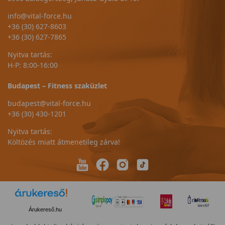
info@vital-force.hu
+36 (30) 627-8603
+36 (30) 627-7865
Nyitva tartás:
H-P: 8:00-16:00
Budapest – Fitness szaküzlet
budapest@vital-force.hu
+36 (30) 430-1201
Nyitva tartás:
Költözés miatt átmenetileg zárva!
Árukereső.hu