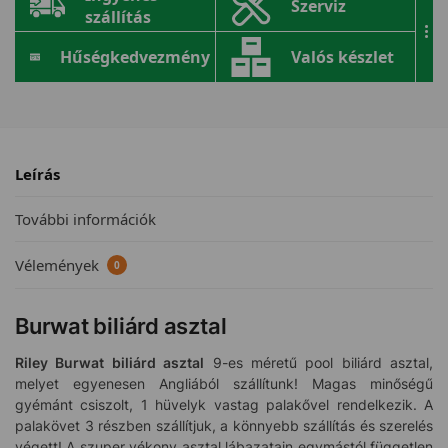
Szerviz
szállítás
...
Hűségkedvezmény
Valós készlet
Leírás
További információk
Vélemények
0
Burwat biliárd asztal
Riley Burwat biliárd asztal
9-es méretű pool biliárd asztal,
melyet egyenesen Angliából szállítunk! Magas minőségű
gyémánt csiszolt, 1 hüvelyk vastag palakővel rendelkezik. A
palakövet 3 részben szállítjuk, a könnyebb szállítás és szerelés
végett! A szuper vékony asztal lábazatain egymástól független