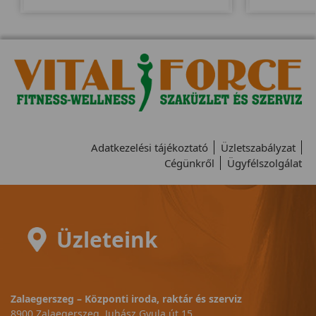
Adatkezelési tájékoztató
Üzletszabályzat
Cégünkről
Ügyfélszolgálat
Üzleteink
Zalaegerszeg – Központi iroda, raktár és szerviz
8900 Zalaegerszeg, Juhász Gyula út 15.