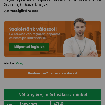
Ortman ajánlásával kínáljuk!
Kívánságlistára tesz
Márka:
Riley
Kérdése van? Kérjen visszahívást
Néhány érv, miért válassz minket
Ingyenes