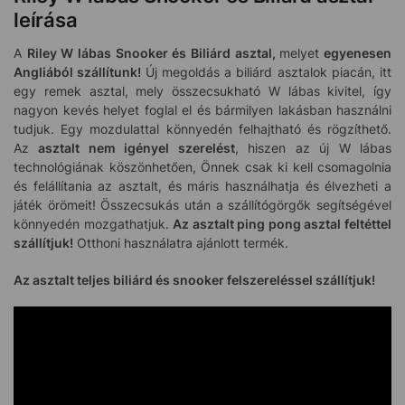
leírása
A
Riley W lábas Snooker és Biliárd asztal,
melyet
egyenesen
Angliából szállítunk!
Új megoldás a biliárd asztalok piacán, itt
egy remek asztal, mely összecsukható W lábas kivitel, így
nagyon kevés helyet foglal el és bármilyen lakásban használni
tudjuk. Egy mozdulattal könnyedén felhajtható és rögzíthető.
Az
asztalt nem igényel szerelést
, hiszen az új W lábas
technológiának köszönhetően, Önnek csak ki kell csomagolnia
és felállítania az asztalt, és máris használhatja és élvezheti a
játék örömeit! Összecsukás után a szállítógörgők segítségével
könnyedén mozgathatjuk.
Az asztalt ping pong asztal feltéttel
szállítjuk!
Otthoni használatra ajánlott termék.
Az asztalt teljes biliárd és snooker felszereléssel szállítjuk!