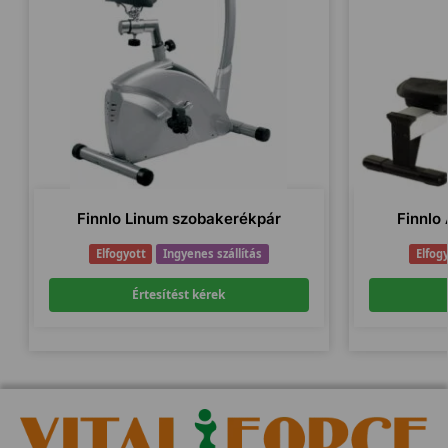
Finnlo Linum szobakerékpár
Finnlo
Elfogyott
Ingyenes szállítás
Elfog
Értesítést kérek