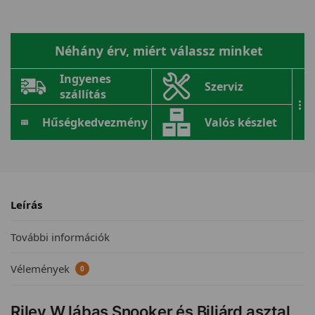
Néhány érv, miért válassz minket
Ingyenes
Szerviz
szállítás
...
Hűségkedvezmény
Valós készlet
Leírás
További információk
Vélemények
0
Riley W lábas Snooker és Biliárd asztal