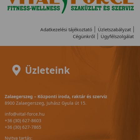
Adatkezelési tájékoztató
Üzletszabályzat
Cégünkről
Ügyfélszolgálat
Üzleteink
Zalaegerszeg – Központi iroda, raktár és szerviz
8900 Zalaegerszeg, Juhász Gyula út 15.
info@vital-force.hu
+36 (30) 627-8603
+36 (30) 627-7865
Nyitva tartás: