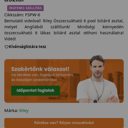
INGYENES SZÁLLÍTÁS
Cikkszám:
FSPW-6
Bemutató videóval! Riley Összecsukható 6 pool biliárd asztal,
melyet Angliából szállítunk! Minőségi könnyedén
összecsukható 6 lábas biliárd asztal otthoni használatra!
Videó!
Kívánságlistára tesz
Márka:
Riley
Kérdése van? Kérjen visszahívást