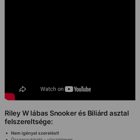
Riley W lábas Snooker és Biliárd asztal
felszereltsége:
Nem igényel szerelést!
Összecsukható – vízszintesen