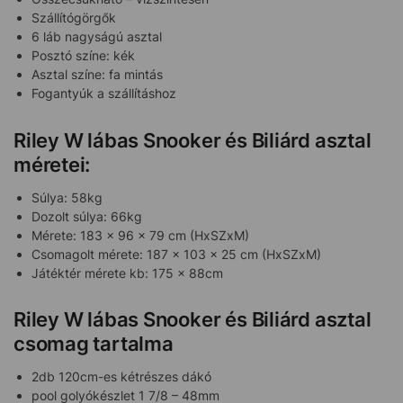
Szállítógörgők
6 láb nagyságú asztal
Posztó színe: kék
Asztal színe: fa mintás
Fogantyúk a szállításhoz
Riley W lábas Snooker és Biliárd asztal
méretei:
Súlya: 58kg
Dozolt súlya: 66kg
Mérete: 183 x 96 x 79 cm (HxSZxM)
Csomagolt mérete: 187 x 103 x 25 cm (HxSZxM)
Játéktér mérete kb: 175 x 88cm
Riley W lábas Snooker és Biliárd asztal
csomag tartalma
2db 120cm-es kétrészes dákó
pool golyókészlet 1 7/8 – 48mm