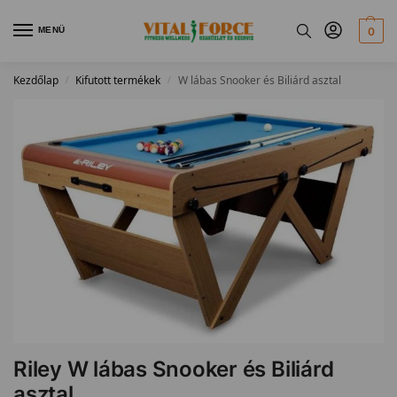
MENÜ
0
Kezdőlap
Kifutott termékek
W lábas Snooker és Biliárd asztal
/
/
Riley W lábas Snooker és Biliárd
asztal