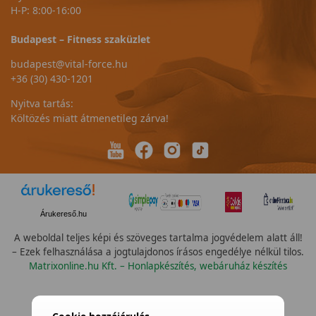
H-P: 8:00-16:00
Budapest – Fitness szaküzlet
budapest@vital-force.hu
+36 (30) 430-1201
Nyitva tartás:
Költözés miatt átmenetileg zárva!
Árukereső.hu
A weboldal teljes képi és szöveges tartalma jogvédelem alatt áll!
– Ezek felhasználása a jogtulajdonos írásos engedélye nélkül tilos.
Matrixonline.hu Kft. – Honlapkészítés, webáruház készítés