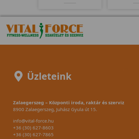
computere kompatibilis a
karbantartás
mellkasi jeladó övekkel.
kivitel, könny
Kitűnően alkalmas erőltetett
év ga
biciklizésre, szabadon futó
meghajtó rendszerét.
Üzleteink
Zalaegerszeg – Központi iroda, raktár és szerviz
8900 Zalaegerszeg, Juhász Gyula út 15.
info@vital-force.hu
+36 (30) 627-8603
+36 (30) 627-7865