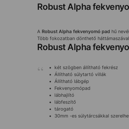
Robust Alpha fekveny
A
Robust Alpha fekvenyomó pad
hű nevéh
Több fokozatban dönthető háttámaszával, 
Robust Alpha fekveny
két szögben állítható fekrész
Állítható súlytartó villák
Állítható lábgép
Fekvenyomópad
lábhajlító
lábfeszítő
tárogató
30mm -es súlytárcsákkal szerelhe