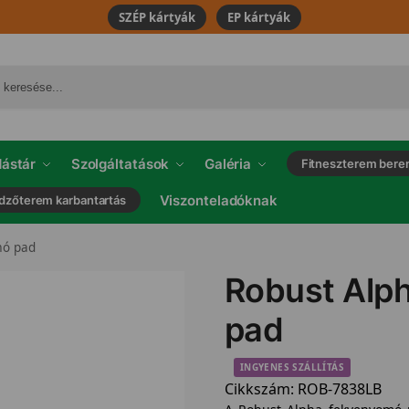
SZÉP kártyák
EP kártyák
ástár
Szolgáltatások
Galéria
Fitneszterem bere
Viszonteladóknak
dzőterem karbantartás
mó pad
Robust Alp
pad
INGYENES SZÁLLÍTÁS
Cikkszám:
ROB-7838LB