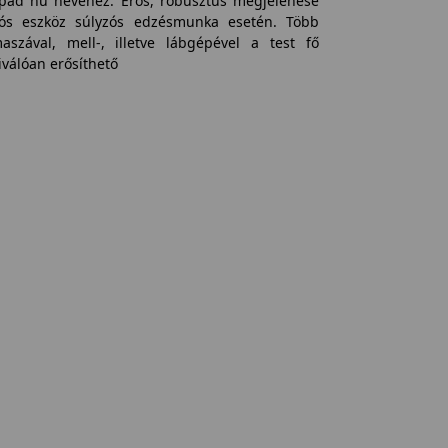
pad hű nevéhez. Erős, robusztus megjelenése
tós eszköz súlyzós edzésmunka esetén. Több
szával, mell-, illetve lábgépével a test fő
válóan erősíthető