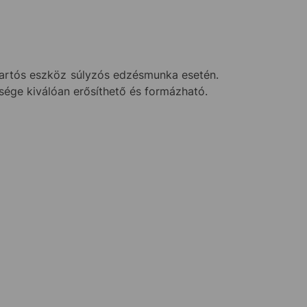
tartós eszköz súlyzós edzésmunka esetén.
sége kiválóan erősíthető és formázható.