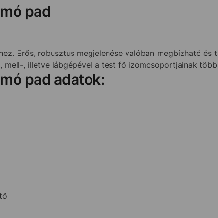
omó pad
ez. Erős, robusztus megjelenése valóban megbízható és 
mell-, illetve lábgépével a test fő izomcsoportjainak több
omó pad adatok:
tő