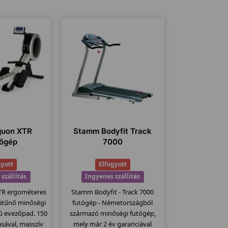
quon XTR
Stamm Bodyfit Track
őgép
7000
gyott
Elfogyott
szállítás
Ingyenes szállítás
TR ergométeres
Stamm Bodyfit - Track 7000
itűnő minőségi
futógép - Németországból
ú evezőpad. 150
származó minőségi futógép,
ásával, masszív
mely már 2 év garanciával