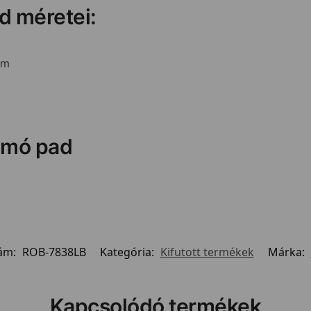
d méretei:
cm
omó pad
ám:
ROB-7838LB
Kategória:
Kifutott termékek
Márka:
Kapcsolódó termékek