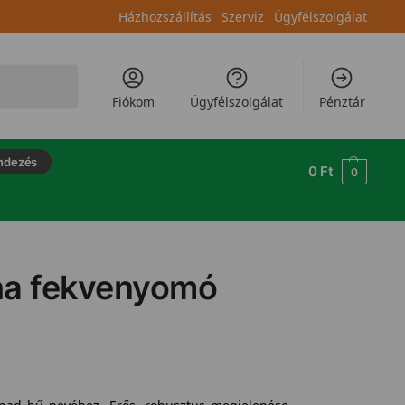
Házhozszállítás
Szerviz
Ügyfélszolgálat
Keresés
Fiókom
Ügyfélszolgálat
Pénztár
ndezés
0
Ft
0
ha fekvenyomó