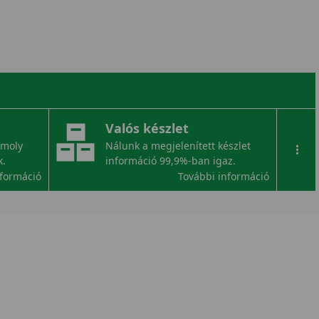
Valós készlet
omoly
Nálunk a megjelenített készlet
...
k.
információ 99,9%-ban igaz.
nformáció
További információ