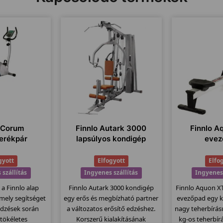
o Corum
Finnlo Autark 3000
Finnlo A
erékpár
lapsúlyos kondigép
evez
gyott
Elfogyott
Elfo
 szállítás
Ingyenes szállítás
Ingyenes 
 a Finnlo alap
Finnlo Autark 3000 kondigép
Finnlo Aquon X
, mely segítséget
egy erős és megbízható partner
evezőpad egy k
edzések során
a változatos erősítő edzéshez.
nagy teherbírás
 tökéletes
Korszerű kialakításának
kg-os teherbír