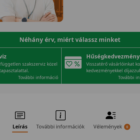
Néhány érv, miért válassz minket
viz
Hűségkedvezmény
független szakszerviz közel
Visszatérő vásárlóinkat k
tapasztalattal.
kedvezményekkel díjazzu
További információ
További i
Leírás
További információk
Vélemények
0