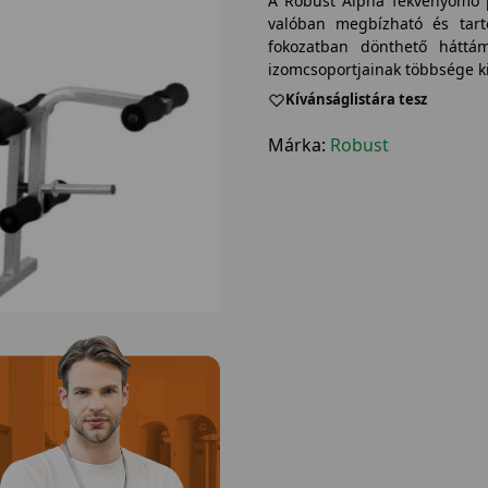
A Robust Alpha fekvenyomó 
valóban megbízható és tar
fokozatban dönthető háttáma
izomcsoportjainak többsége ki
Kívánságlistára tesz
Márka:
Robust