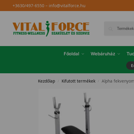
+3630/497-6550
–
info@vitalforce.hu
Főoldal
Webáruház
Tud
E
Kezdőlap
Kifutott termékek
Alpha fekvenyo
/
/