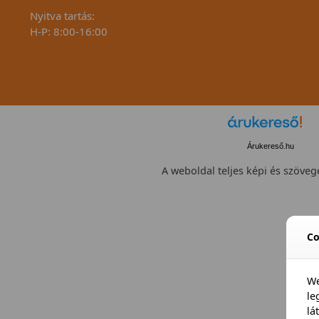
Nyitva tartás:
H-P: 8:00-16:00
Árukereső.hu
A weboldal teljes képi és szövege
Co
We
l
lá