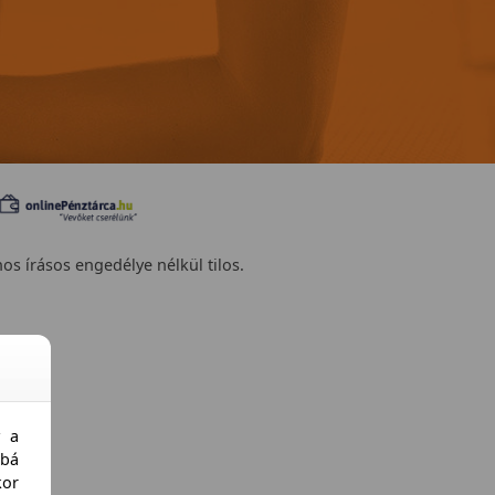
nos írásos engedélye nélkül tilos.
y a
bá
kor