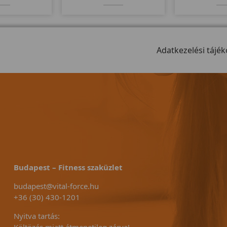
ában! Elegáns
köszönhetően, minden a helyén
erős vázával ak
en mozgatható! 2
van, nem kell keresgetni a
dísze is lehet!
rancia!
különböző "állomásokat" a
állítható nehé
német precizitásnak
program, ös
köszönhetően.
Adatkezelési tájék
mod
Budapest – Fitness szaküzlet
budapest@vital-force.hu
+36 (30) 430-1201
Nyitva tartás: