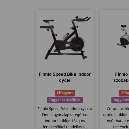
Finnlo Speed Bike indoor
Finnl
cycle
szobak
Elfogyott
Elfo
Ingyenes szállítás
Ingyenes
Finnlo Speed Bike indoor cycle a
Corum bicikli
Finnlo gyár alapkategóriás
cardio biciklije
indoor biciklije. 18kg-os
nyújthat az 
lendkerékkel rendelkezik,
testének