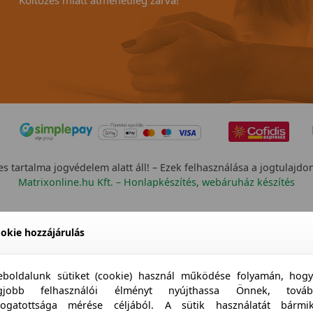
Költözés miatt átmenetileg zárva!
s tartalma jogvédelem alatt áll! – Ezek felhasználása a jogtulajdo
Matrixonline.hu Kft. – Honlapkészítés, webáruház készítés
okie hozzájárulás
boldalunk sütiket (cookie) használ működése folyamán, hog
egjobb felhasználói élményt nyújthassa Önnek, továb
togatottsága mérése céljából. A sütik használatát bármi