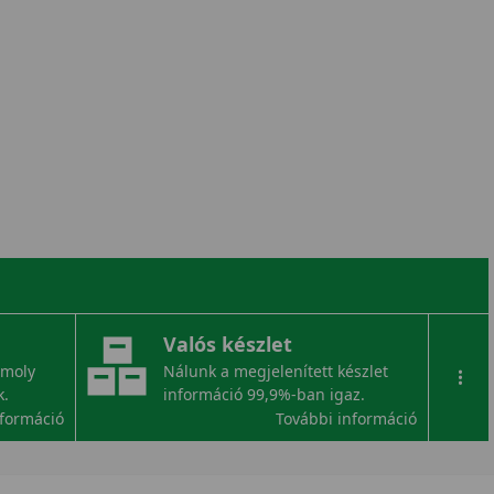
Valós készlet
omoly
Nálunk a megjelenített készlet
...
k.
információ 99,9%-ban igaz.
nformáció
További információ