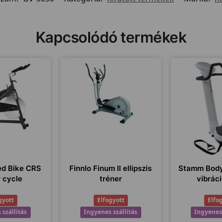
Kapcsolódó termékek
ed Bike CRS
Finnlo Finum II ellipszis
Stamm Body
r cycle
tréner
vibrác
gyott
Elfogyott
Elfo
 szállítás
Ingyenes szállítás
Ingyenes 