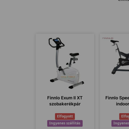
Finnlo Exum II XT
Finnlo Spe
szobakerékpár
indoo
Elfogyott
Elfo
Ingyenes szállítás
Ingyenes