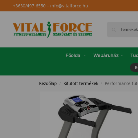
+3630/497-6550
–
info@vitalforce.hu
Főoldal
Webáruház
Tud
E
Kezdőlap
Kifutott termékek
Performance fu
/
/