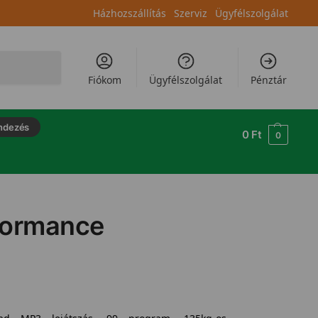
Házhozszállítás
Szerviz
Ügyfélszolgálat
Keresés
Fiókom
Ügyfélszolgálat
Pénztár
ndezés
0
Ft
0
formance