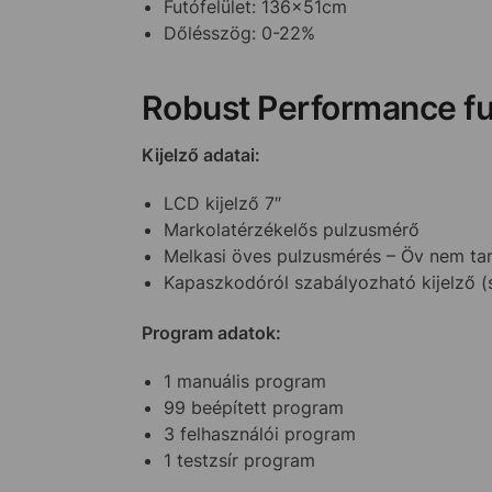
Futófelület: 136x51cm
Dőlésszög: 0-22%
Robust Performance fu
Kijelző adatai:
LCD kijelző 7″
Markolatérzékelős pulzusmérő
Melkasi öves pulzusmérés – Öv nem ta
Kapaszkodóról szabályozható kijelző (
Program adatok:
1 manuális program
99 beépített program
3 felhasználói program
1 testzsír program