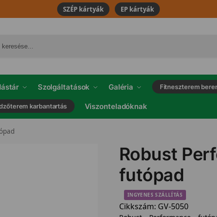
SZÉP kártyák
EP kártyák
ástár
Szolgáltatások
Galéria
Fitneszterem bere
Viszonteladóknak
dzőterem karbantartás
tópad
Robust Per
futópad
INGYENES SZÁLLÍTÁS
Cikkszám:
GV-5050