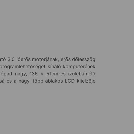
tó 3,0 lóerős motorjának, erős dőlésszög
 programlehetőséget kínáló komputerének
tópad nagy, 136 x 51cm-es ízületkímélő
ssá és a nagy, több ablakos LCD kijelzője