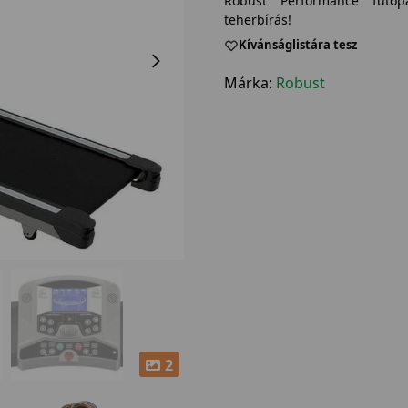
Robust Performance futóp
teherbírás!
Kívánságlistára tesz
Márka:
Robust
2