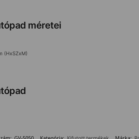
utópad méretei
cm (HxSZxM)
utópad
szám:
GV-5050
Kategória:
Kifutott termékek
Márka:
R