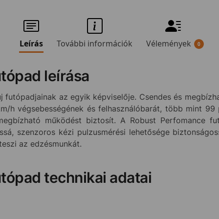
Leírás
További információk
Vélemények
0
tópad leírása
j futópadjainak az egyik képviselője. Csendes és megbízha
km/h végsebességének és felhasználóbarát, több mint 99
egbízható működést biztosít. A Robust Perfomance fu
tossá, szenzoros kézi pulzusmérési lehetősége biztonságo
teszi az edzésmunkát.
tópad technikai adatai