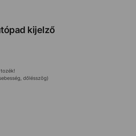
tópad kijelző
rtozék!
sebesség, dőlésszög)