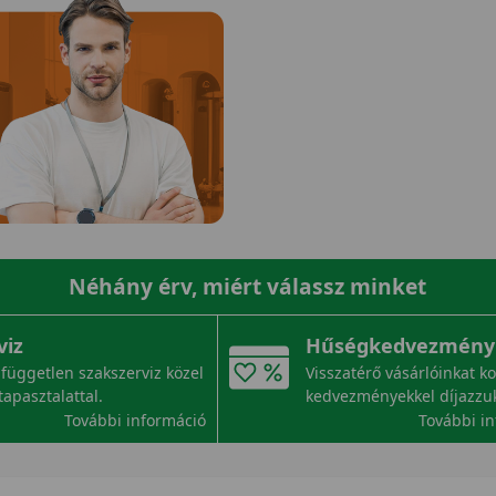
Néhány érv, miért válassz minket
viz
Hűségkedvezmény
független szakszerviz közel
Visszatérő vásárlóinkat k
tapasztalattal.
kedvezményekkel díjazzu
További információ
További i