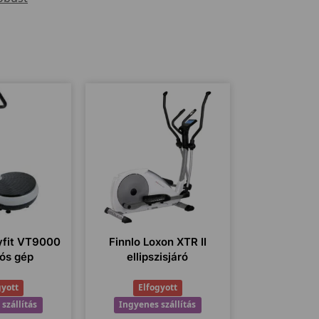
fit VT9000
Finnlo Loxon XTR II
iós gép
ellipszisjáró
gyott
Elfogyott
szállítás
Ingyenes szállítás