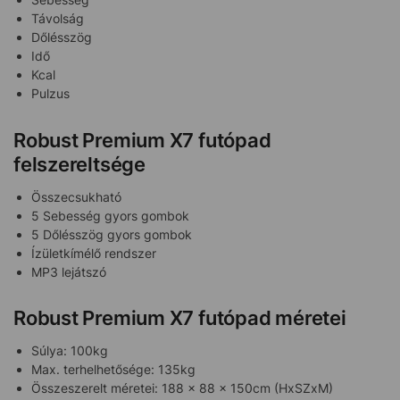
Távolság
Dőlésszög
Idő
Kcal
Pulzus
Robust Premium X7 futópad
felszereltsége
Összecsukható
5 Sebesség gyors gombok
5 Dőlésszög gyors gombok
Ízületkímélő rendszer
MP3 lejátszó
Robust Premium X7 futópad méretei
Súlya: 100kg
Max. terhelhetősége: 135kg
Összeszerelt méretei: 188 x 88 x 150cm (HxSZxM)