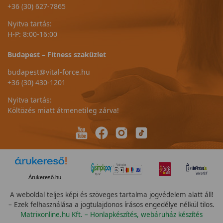
+36 (30) 627-7865
Nyitva tartás:
H-P: 8:00-16:00
Budapest – Fitness szaküzlet
budapest@vital-force.hu
+36 (30) 430-1201
Nyitva tartás:
Költözés miatt átmenetileg zárva!
Árukereső.hu
A weboldal teljes képi és szöveges tartalma jogvédelem alatt áll!
– Ezek felhasználása a jogtulajdonos írásos engedélye nélkül tilos.
Matrixonline.hu Kft. – Honlapkészítés, webáruház készítés