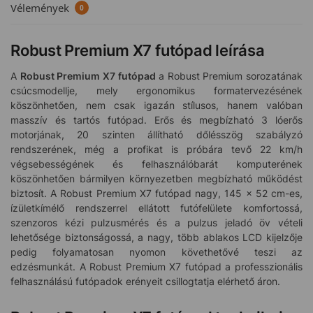
Vélemények
0
Robust Premium X7 futópad leírása
A
Robust Premium X7 futópad
a Robust Premium sorozatának
csúcsmodellje, mely ergonomikus formatervezésének
köszönhetően, nem csak igazán stílusos, hanem valóban
masszív és tartós futópad. Erős és megbízható 3 lóerős
motorjának, 20 szinten állítható dőlésszög szabályzó
rendszerének, még a profikat is próbára tevő 22 km/h
végsebességének és felhasználóbarát komputerének
köszönhetően bármilyen környezetben megbízható működést
biztosít. A Robust Premium X7 futópad nagy, 145 x 52 cm-es,
ízületkímélő rendszerrel ellátott futófelülete komfortossá,
szenzoros kézi pulzusmérés és a pulzus jeladó öv vételi
lehetősége biztonságossá, a nagy, több ablakos LCD kijelzője
pedig folyamatosan nyomon követhetővé teszi az
edzésmunkát. A Robust Premium X7 futópad a professzionális
felhasználású futópadok erényeit csillogtatja elérhető áron.