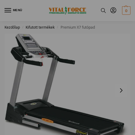
MENÜ
0
Kezdőlap
Kifutott termékek
Premium X7 futópad
/
/