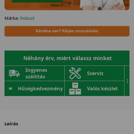
Márka:
Robust
Kérdése van? Kérjen visszahívást
Néhány érv, miért válassz minket
Ingyenes
Szerviz
szállítás
...
Hűségkedvezmény
Valós készlet
Leírás