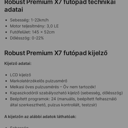
Robust Premium X7 futópad technikai
adatai
Sebesség: 1-22km/h
Motor teljesítmény: 3,0 LE
Futófelület: 145 x 52cm
Dőlésszög: 0-22%
Robust Premium X7 futópad kijelző
Kijelző adatai:
LCD kijelző
Markolatérzékelős pulzusmérő
Melkasi öves pulzusmérés – Öv nem tartozék!
Kapaszkodóról szabályozható kijelző (sebesség, dőlésszög)
Beépített programok: 24 (manuális, beépített felhasználó
által szerkeszthető, pulzus kontrollált, testzsír)
A kijelzőn az alábbi adatok láthatóak:
Sebesség