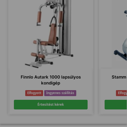
Finnlo Autark 1000 lapsúlyos
Stamm 
kondigép
Elfogyott
Ingyenes szállítás
Elfog
Értesítést kérek