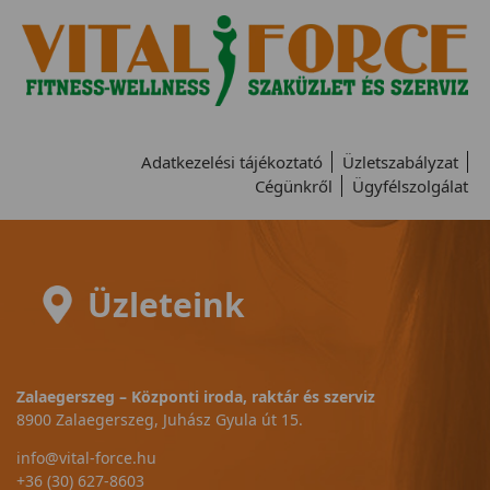
Adatkezelési tájékoztató
Üzletszabályzat
Cégünkről
Ügyfélszolgálat
Üzleteink
Zalaegerszeg – Központi iroda, raktár és szerviz
8900 Zalaegerszeg, Juhász Gyula út 15.
info@vital-force.hu
+36 (30) 627-8603