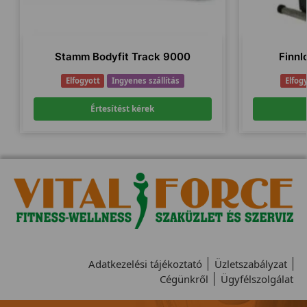
Stamm Bodyfit Track 9000
Finnlo
Elfogyott
Ingyenes szállítás
Elfog
Értesítést kérek
Adatkezelési tájékoztató
Üzletszabályzat
Cégünkről
Ügyfélszolgálat