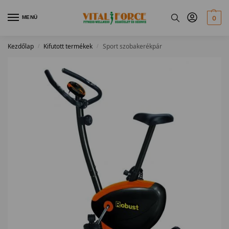
MENÜ
0
Kezdőlap
Kifutott termékek
Sport szobakerékpár
/
/