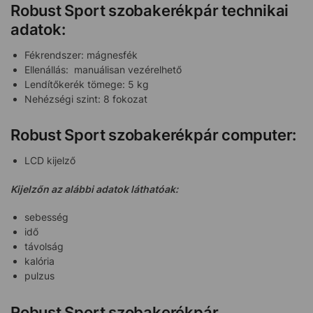
Robust Sport szobakerékpár technikai
adatok:
Fékrendszer: mágnesfék
Ellenállás: manuálisan vezérelhető
Lendítőkerék tömege: 5 kg
Nehézségi szint: 8 fokozat
Robust Sport szobakerékpár computer:
LCD kijelző
Kijelzőn az alábbi adatok láthatóak:
sebesség
idő
távolság
kalória
pulzus
Robust Sport szobakerékpár