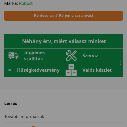
Márka:
Robust
Kérdése van? Kérjen visszahívást
Néhány érv, miért válassz minket
Ingyenes
Szerviz
szállítás
...
Hűségkedvezmény
Valós készlet
Leírás
További információk