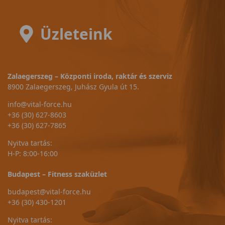
Üzleteink
Zalaegerszeg – Központi iroda, raktár és szerviz
8900 Zalaegerszeg, Juhász Gyula út 15.
info@vital-force.hu
+36 (30) 627-8603
+36 (30) 627-7865
Nyitva tartás:
H-P: 8:00-16:00
Budapest – Fitness szaküzlet
budapest@vital-force.hu
+36 (30) 430-1201
Nyitva tartás: