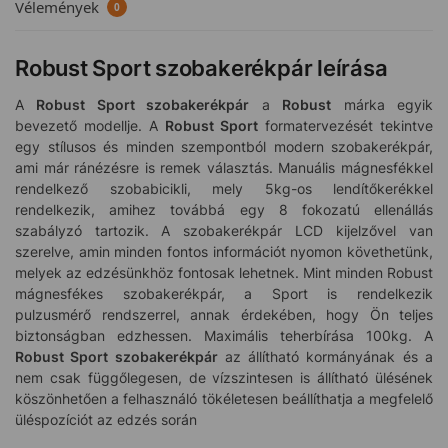
Vélemények
0
Robust Sport szobakerékpár leírása
A
Robust Sport szobakerékpár
a
Robust
márka egyik
bevezető modellje. A
Robust Sport
formatervezését tekintve
egy stílusos és minden szempontból modern szobakerékpár,
ami már ránézésre is remek választás. Manuális mágnesfékkel
rendelkező szobabicikli, mely 5kg-os lendítőkerékkel
rendelkezik, amihez továbbá egy 8 fokozatú ellenállás
szabályzó tartozik.
A szobakerékpár LCD kijelzővel van
szerelve, amin minden fontos információt nyomon követhetünk,
melyek az edzésünkhöz fontosak lehetnek. Mint minden Robust
mágnesfékes szobakerékpár, a Sport is rendelkezik
pulzusmérő rendszerrel, annak érdekében, hogy Ön teljes
biztonságban edzhessen. Maximális teherbírása 100kg. A
Robust Sport szobakerékpár
az állítható kormányának és a
nem csak függőlegesen, de vízszintesen is állítható ülésének
köszönhetően a felhasználó tökéletesen beállíthatja a megfelelő
üléspozíciót az edzés során