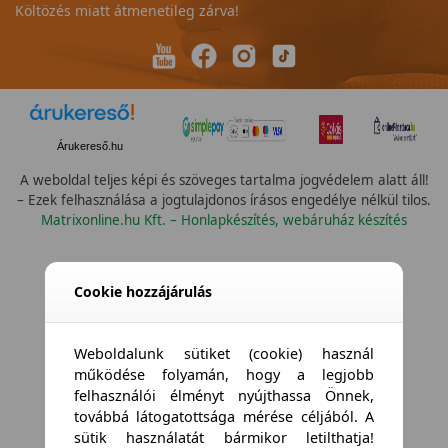
Költözés miatt átmenetileg zárva!
Árukereső.hu
A weboldal teljes képi és szöveges tartalma jogvédelem alatt áll!
– Ezek felhasználása a jogtulajdonos írásos engedélye nélkül tilos.
Matrixonline.hu Kft. – Honlapkészítés, webáruház készítés
Cookie hozzájárulás
Weboldalunk sütiket (cookie) használ
működése folyamán, hogy a legjobb
felhasználói élményt nyújthassa Önnek,
továbbá látogatottsága mérése céljából. A
sütik használatát bármikor letilthatja!