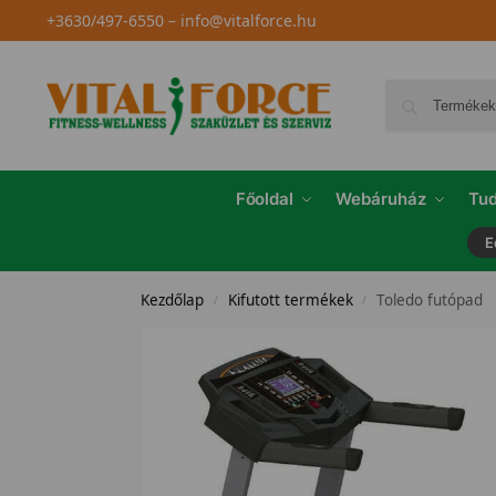
+3630/497-6550
–
info@vitalforce.hu
Főoldal
Webáruház
Tud
E
Kezdőlap
Kifutott termékek
Toledo futópad
/
/