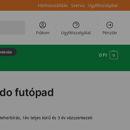
Házhozszállítás
Szerviz
Ügyfélszolgálat
Keresés
Fiókom
Ügyfélszolgálat
Pénztár
ndezés
0
Ft
0
edo futópad
eherbírás, 1év teljes körű és 3 év vázszerkezeti