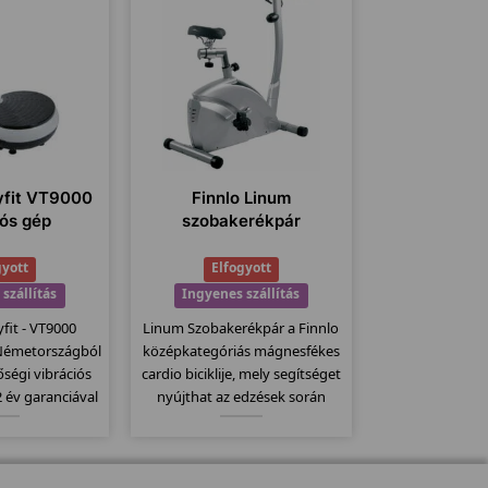
fit VT9000
Finnlo Linum
iós gép
szobakerékpár
gyott
Elfogyott
szállítás
Ingyenes szállítás
it - VT9000
Linum Szobakerékpár a Finnlo
 Németországból
középkategóriás mágnesfékes
ségi vibrációs
cardio biciklije, mely segítséget
 év garanciával
nyújthat az edzések során
úszásmentes
testének tökéletes
elkezik, melyet
karbantartásában! A Corum
 dolgoztat meg,
típusnál már lényegesen
rbírással bír.
okosabb bicikliről beszélhetünk.