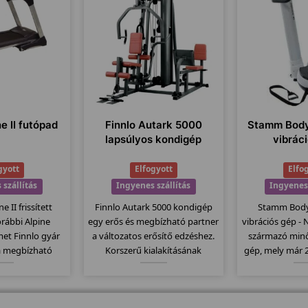
ne II futópad
Finnlo Autark 5000
Stamm Body
lapsúlyos kondigép
vibrác
gyott
Elfogyott
Elfo
 szállítás
Ingyenes szállítás
Ingyenes 
e II frissített
Finnlo Autark 5000 kondigép
Stamm Bodyf
orábbi Alpine
egy erős és megbízható partner
vibrációs gép -
et Finnlo gyár
a változatos erősítő edzéshez.
származó minő
a megbízható
Korszerű kialakításának
gép, mely már 2
ék. Elektromos
köszönhetően, minden a helyén
kapható. Cs
 140x48 -es
van, nem kell keresgetni a
felülettel rend
állítógörgők, 23
különböző "állomásokat" a
egy nagy motor
 jellemzi ezt a
német precizitásnak
150kg-os tehe