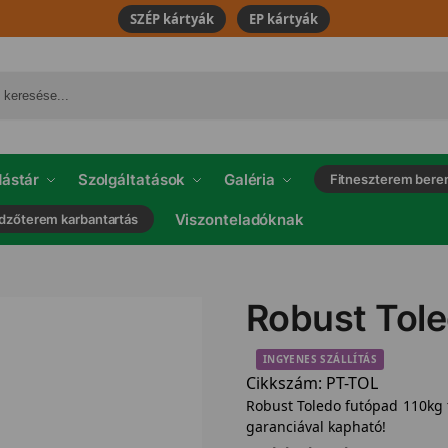
SZÉP kártyák
EP kártyák
ástár
Szolgáltatások
Galéria
Fitneszterem bere
Viszonteladóknak
dzőterem karbantartás
Robust Tol
INGYENES SZÁLLÍTÁS
Cikkszám:
PT-TOL
Robust Toledo futópad 110kg t
garanciával kapható!