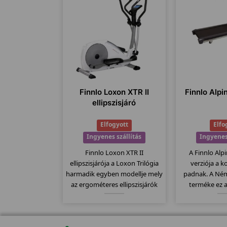
Finnlo Loxon XTR II
Finnlo Alpi
ellipszisjáró
Elfogyott
Elfo
Ingyenes szállítás
Ingyenes
Finnlo Loxon XTR II
A Finnlo Alpin
ellipszisjárója a Loxon Trilógia
verziója a k
harmadik egyben modellje mely
padnak. A Ném
az ergométeres ellipszisjárók
terméke ez 
(sífutók)közt a csúcsmodell.
minőségi term
20Kg-os lendkerékkel 32
dőlésszög,
erősségi fokozattal és 25-400
futófelület, sz
wattig való állíthatósággal
program... stb