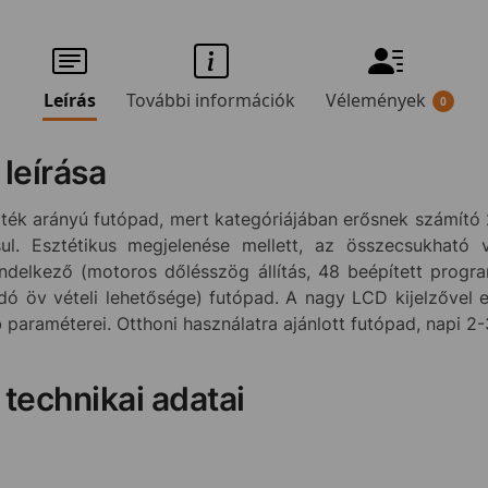
Leírás
További információk
Vélemények
0
leírása
rték arányú futópad, mert kategóriájában erősnek számító 2
l. Esztétikus megjelenése mellett, az összecsukható
ndelkező (motoros dőlésszög állítás, 48 beépített prog
ó öv vételi lehetősége) futópad. A nagy LCD kijelzővel e
araméterei. Otthoni használatra ajánlott futópad, napi 2-
technikai adatai