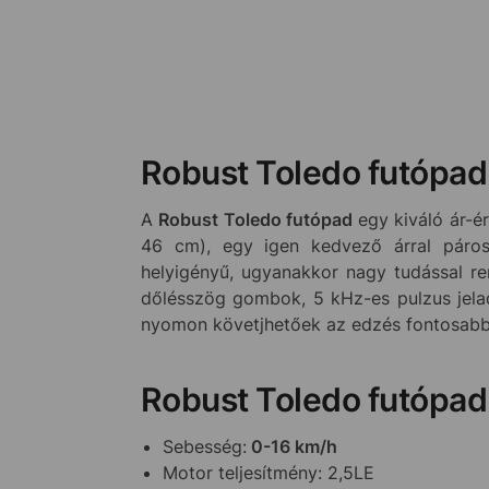
Robust Toledo futópad 
A
Robust Toledo futópad
egy kiváló ár-é
46 cm), egy igen kedvező árral párosu
helyigényű, ugyanakkor nagy tudással re
dőlésszög gombok, 5 kHz-es pulzus jelad
nyomon követjhetőek az edzés fontosabb p
Robust Toledo futópad 
Sebesség:
0-16 km/h
Motor teljesítmény: 2,5LE