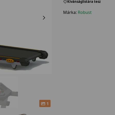
Kívánságlistára tesz
Márka:
Robust
1