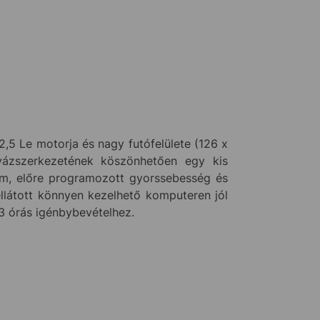
,5 Le motorja és nagy futófelülete (126 x
 vázszerkezetének köszönhetően egy kis
ram, előre programozott gyorssebesség és
llátott könnyen kezelhető komputeren jól
3 órás igénbybevételhez.