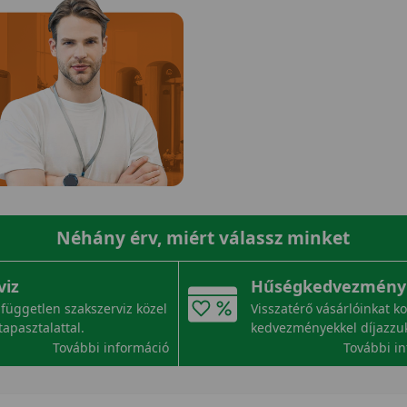
Néhány érv, miért válassz minket
viz
Hűségkedvezmény
független szakszerviz közel
Visszatérő vásárlóinkat k
tapasztalattal.
kedvezményekkel díjazzu
További információ
További i