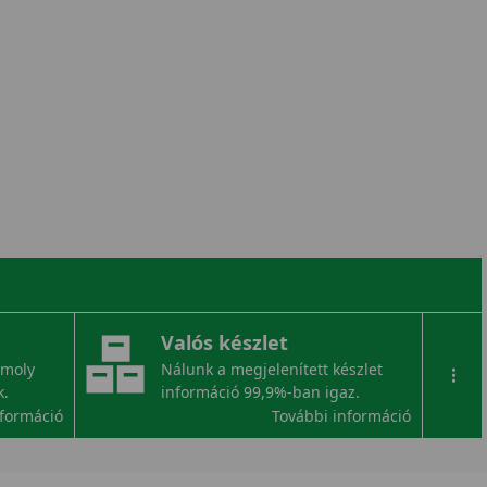
Valós készlet
omoly
Nálunk a megjelenített készlet
...
k.
információ 99,9%-ban igaz.
nformáció
További információ