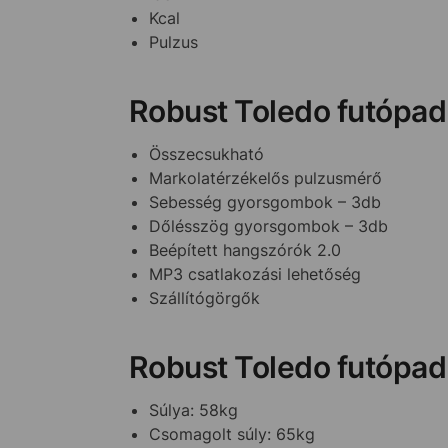
Kcal
Pulzus
Robust Toledo futópad
Összecsukható
Markolatérzékelős pulzusmérő
Sebesség gyorsgombok – 3db
Dőlésszög gyorsgombok – 3db
Beépített hangszórók 2.0
MP3 csatlakozási lehetőség
Szállítógörgők
Robust Toledo futópad
Súlya: 58kg
Csomagolt súly: 65kg