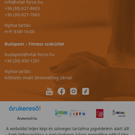
info@vital-force.hu
+36 (30) 627-8603
+36 (30) 627-7865
Nyitva tartás:
H-P: 8:00-16:00
Budapest – Fitness szaküzlet
budapest@vital-force.hu
+36 (30) 430-1201
Nyitva tartás:
Költözés miatt átmenetileg zárva!
Árukereső.hu
A weboldal teljes képi és szöveges tartalma jogvédelem alatt áll!
– Ezek felhasználása a jogtulajdonos írásos engedélye nélkül tilos.