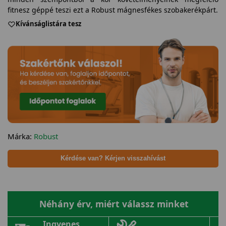
fitnesz géppé teszi ezt a Robust mágnesfékes szobakerékpárt.
Kívánságlistára tesz
Márka:
Robust
Kérdése van? Kérjen visszahívást
Néhány érv, miért válassz minket
Ingyenes