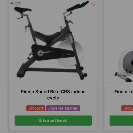
Finnlo Speed Bike CRS indoor
Finnlo Lo
cycle
Elfogyott
Ingyenes szállítás
Elfog
Értesítést kérek