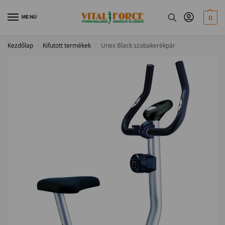
MENÜ
0
Kezdőlap
Kifutott termékek
Unex Black szobakerékpár
/
/