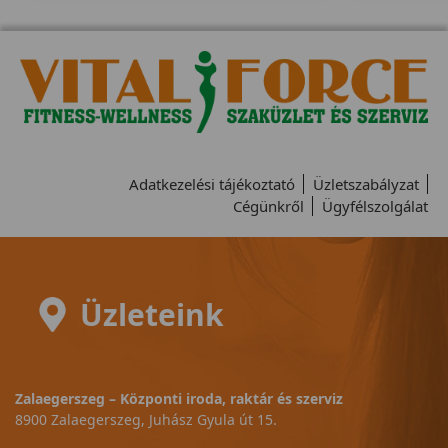
Adatkezelési tájékoztató
Üzletszabályzat
Cégünkről
Ügyfélszolgálat
Üzleteink
Zalaegerszeg – Központi iroda, raktár és szerviz
8900 Zalaegerszeg, Juhász Gyula út 15.