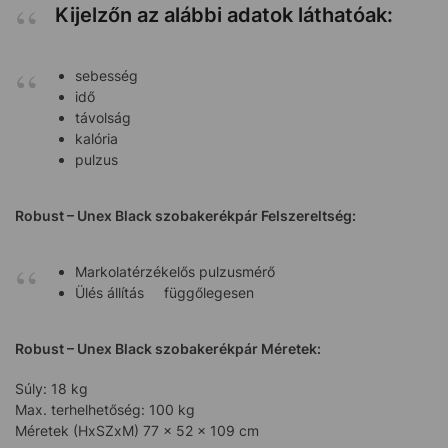
Kijelzőn az alábbi adatok láthatóak:
sebesség
idő
távolság
kalória
pulzus
Robust – Unex Black szobakerékpár Felszereltség:
Markolatérzékelős pulzusmérő
Ülés állítás függőlegesen
Robust – Unex Black szobakerékpár Méretek:
Súly: 18 kg
Max. terhelhetőség: 100 kg
Méretek (HxSZxM) 77 x 52 x 109 cm