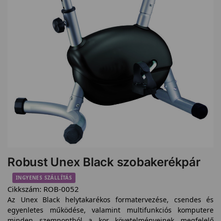
Robust Unex Black szobakerékpár
INGYENES SZÁLLÍTÁS
Cikkszám:
ROB-0052
Az Unex Black helytakarékos formatervezése, csendes és
egyenletes működése, valamint multifunkciós komputere
minden szempontból a kor követelményeinek megfelelő