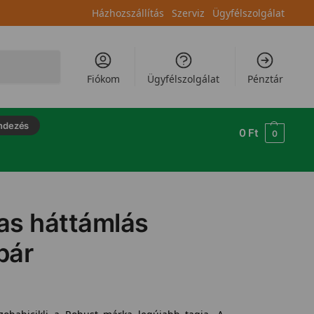
Házhozszállítás
Szerviz
Ügyfélszolgálat
Keresés
Fiókom
Ügyfélszolgálat
Pénztár
ndezés
0
Ft
0
as háttámlás
pár