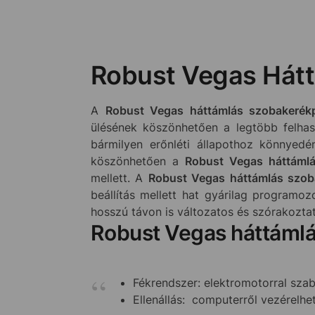
Robust Vegas Hát
A
Robust Vegas háttámlás szobakerék
ülésének köszönhetően a legtöbb felhasz
bármilyen erőnléti állapothoz könnyedé
köszönhetően a
Robust Vegas háttámlá
mellett. A
Robust Vegas háttámlás szob
beállítás mellett hat gyárilag programoz
hosszú távon is változatos és szórakozta
Robust Vegas háttámlá
Fékrendszer: elektromotorral sza
Ellenállás: computerről vezérelhe