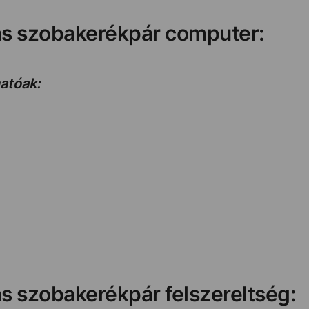
ás szobakerékpár computer:
hatóak:
s szobakerékpár felszereltség: