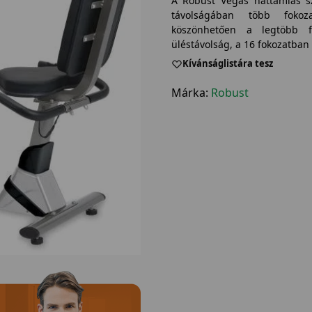
A Robust Vegas háttámlás sz
távolságában több fokoz
köszönhetően a legtöbb fe
üléstávolság, a 16 fokozatban
Kívánságlistára tesz
Márka:
Robust