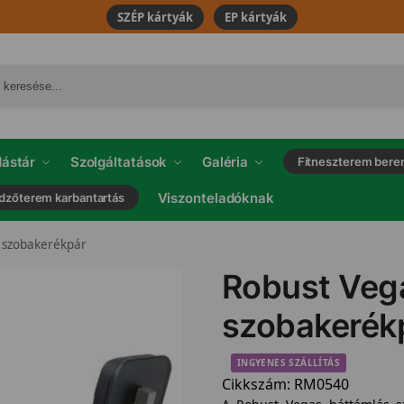
SZÉP kártyák
EP kártyák
ástár
Szolgáltatások
Galéria
Fitneszterem bere
Viszonteladóknak
dzőterem karbantartás
 szobakerékpár
Robust Veg
szobakerék
INGYENES SZÁLLÍTÁS
Cikkszám:
RM0540