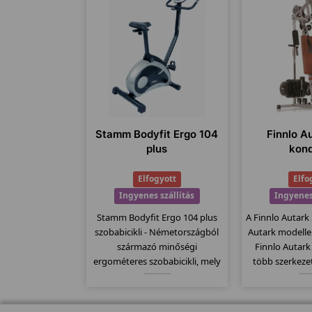
Stamm Bodyfit Ergo 104
Finnlo A
plus
kon
Elfogyott
Elfo
Ingyenes szállítás
Ingyenes
Stamm Bodyfit Ergo 104 plus
A Finnlo Autark
szobabicikli - Németországból
Autark modelle
származó minőségi
Finnlo Autar
ergométeres szobabicikli, mely
több szerkeze
már 2 év garanciával kapható.
gépben és ezá
13kg-os lendítő kereke és az
gyakorlati lehet
extra 150kg-os teherbírás is
húzódzkodá