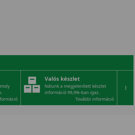
Valós készlet
omoly
Nálunk a megjelenített készlet
...
k.
információ 99,9%-ban igaz.
nformáció
További információ