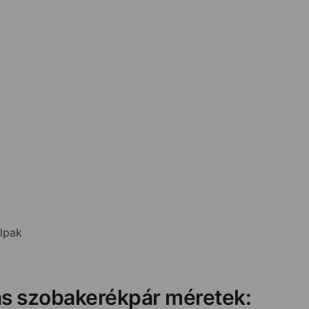
alpak
s szobakerékpár méretek: