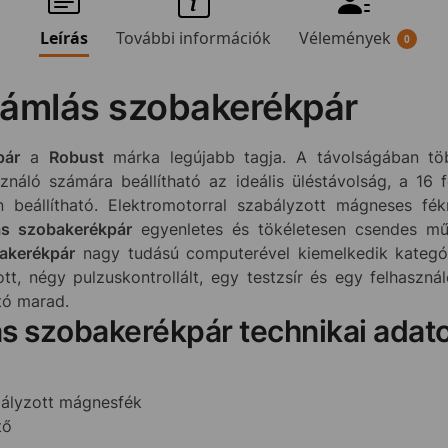
Leírás
További információk
Vélemények
0
támlás szobakerékpár
pár
a
Robust
márka legújabb tagja. A távolságában t
náló számára beállítható az ideális üléstávolság, a 16
n beállítható. Elektromotorral szabályzott mágneses f
s szobakerékpár
egyenletes és tökéletesen csendes műk
akerékpár
nagy tudású computerével kiemelkedik kategór
ott, négy pulzuskontrollált, egy testzsír és egy felhaszn
tó marad.
s szobakerékpár technikai adat
bályzott mágnesfék
tő