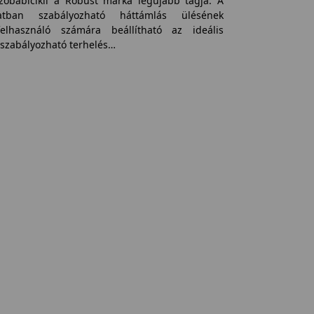
obabicikli a Robust márka legújabb tagja. A
atban szabályozható háttámlás ülésének
lhasználó számára beállítható az ideális
 szabályozható terhelés…