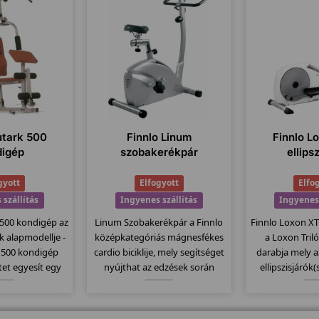
utark 500
Finnlo Linum
Finnlo Lo
digép
szobakerékpár
ellips
gyott
Elfogyott
Elfo
 szállítás
Ingyenes szállítás
Ingyenes 
 500 kondigép az
Linum Szobakerékpár a Finnlo
Finnlo Loxon XT I
k alapmodellje -
középkategóriás mágnesfékes
a Loxon Tril
k 500 kondigép
cardio biciklije, mely segítséget
darabja mely 
tet egyesít egy
nyújthat az edzések során
ellipszisjárók(
ltal sokoldalú
testének tökéletes
közép mode
őségeket kínál. A
karbantartásában! A Corum
lendkerékkel
s, pillangó,
típusnál már lényegesen
fokozattal és 25