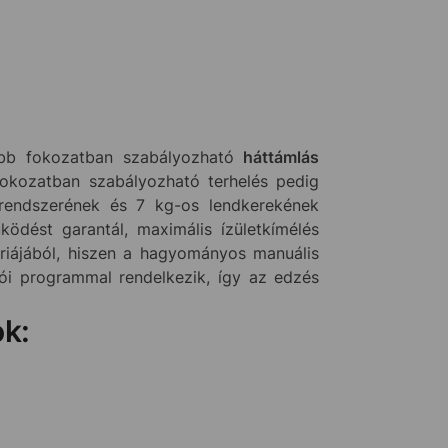
öbb fokozatban szabályozható
háttámlás
 fokozatban szabályozható terhelés pedig
ékrendszerének és 7 kg-os lendkerekének
ödést garantál, maximális ízületkímélés
iájából, hiszen a hagyományos manuális
álói programmal rendelkezik, így az edzés
ok: