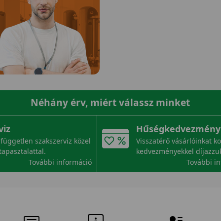
Néhány érv, miért válassz minket
viz
Hűségkedvezmény
független szakszerviz közel
Visszatérő vásárlóinkat k
tapasztalattal.
kedvezményekkel díjazzu
További információ
További i