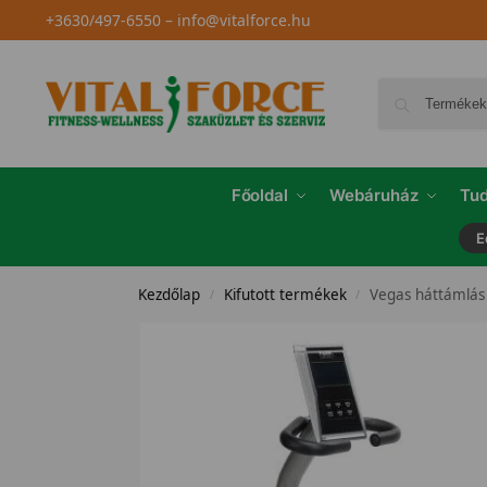
+3630/497-6550
–
info@vitalforce.hu
Főoldal
Webáruház
Tud
E
Kezdőlap
Kifutott termékek
Vegas háttámlás
/
/