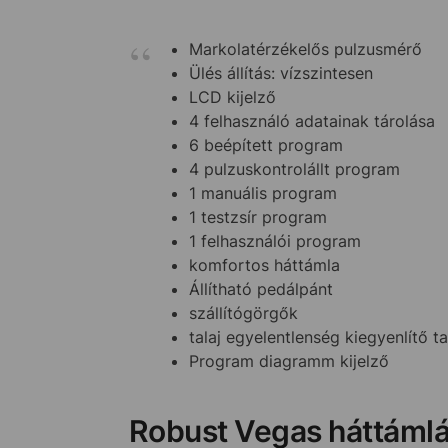
Markolatérzékelős pulzusmérő
Ülés állítás: vízszintesen
LCD kijelző
4 felhasználó adatainak tárolása
6 beépített program
4 pulzuskontrolállt program
1 manuális program
1 testzsír program
1 felhasználói program
komfortos háttámla
Állítható pedálpánt
szállítógörgők
talaj egyelentlenség kiegyenlítő t
Program diagramm kijelző
Robust Vegas háttámlá