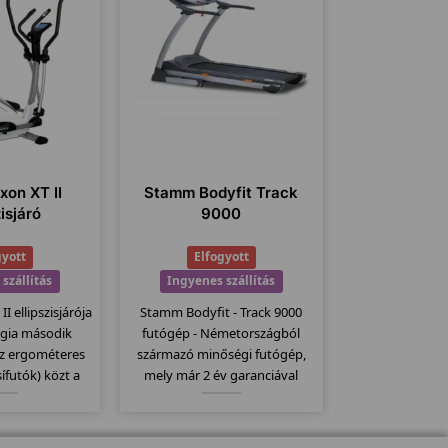
xon XT II
Stamm Bodyfit Track
zisjáró
9000
gyott
Elfogyott
szállítás
Ingyenes szállítás
I ellipszisjárója
Stamm Bodyfit - Track 9000
ógia második
futógép - Németországból
az ergométeres
származó minőségi futógép,
sífutók) közt a
mely már 2 év garanciával
ll. 20Kg-os
kapható. Stamm futógépek
 32 erősségi
egyik bevezető modellje mely
-400 wattig való
kategóriájához képest