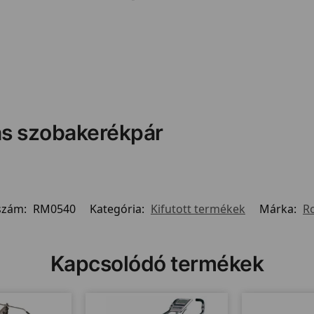
ás szobakerékpár
szám:
RM0540
Kategória:
Kifutott termékek
Márka:
R
Kapcsolódó termékek