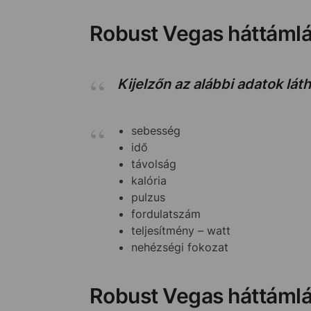
Robust Vegas háttáml
Kijelzőn az alábbi adatok lát
sebesség
idő
távolság
kalória
pulzus
fordulatszám
teljesítmény – watt
nehézségi fokozat
Robust Vegas háttámlá