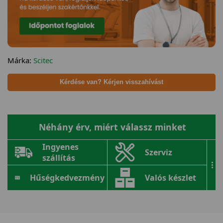
Márka:
Scitec
Kérdése van? Kérjen visszahívást
Néhány érv, miért válassz minket
Ingyenes
Szerviz
szállítás
...
Hűségkedvezmény
Valós készlet