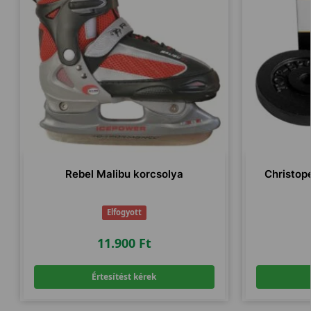
Rebel Malibu korcsolya
Christope
Elfogyott
11.900
Ft
Értesítést kérek