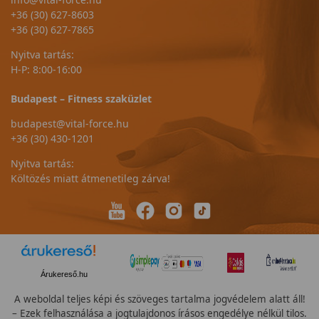
+36 (30) 627-8603
+36 (30) 627-7865
Nyitva tartás:
H-P: 8:00-16:00
Budapest – Fitness szaküzlet
budapest@vital-force.hu
+36 (30) 430-1201
Nyitva tartás:
Költözés miatt átmenetileg zárva!
Árukereső.hu
A weboldal teljes képi és szöveges tartalma jogvédelem alatt áll!
– Ezek felhasználása a jogtulajdonos írásos engedélye nélkül tilos.