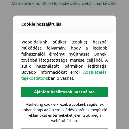
Matrixonline.hu Kft. – Honlapkészítés, webáruház készítés
Cookie hozzájárulás
Weboldalunk sütiket (cookie) használ
működése folyamán, hogy a legjobb
felhasználói élményt nyújthassa Önnek,
továbbá látogatottsága mérése céljából. A
sütik használatát bármikor letilthatja!
Bővebb információkat erről
Adatkezelési
tájékoztatónk
ban olvashat.
Ajánlott beállítások használata
Marketing cookie-k: ezek a cookie-k segítenek
abban, hogy az Ön érdeklődési körének megfelelő
reklámokat és termékeket jelenítsük meg a
webáruházban.