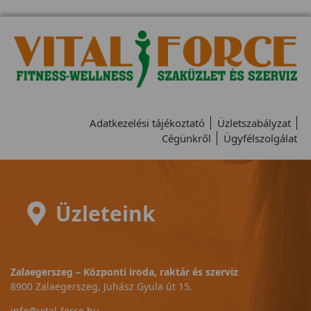
Adatkezelési tájékoztató
Üzletszabályzat
Cégünkről
Ügyfélszolgálat
Üzleteink
Zalaegerszeg – Központi iroda, raktár és szerviz
8900 Zalaegerszeg, Juhász Gyula út 15.
info@vital-force.hu