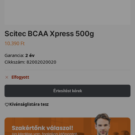
Scitec BCAA Xpress 500g
10.390
Ft
Garancia:
2 év
Cikkszám:
82002020020
Elfogyott
Értesítést kérek
Kívánságlistára tesz