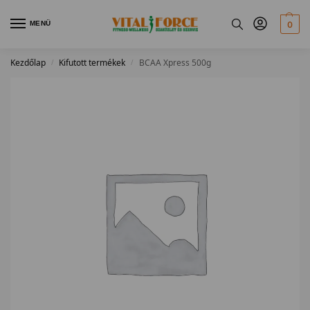
MENÜ
0
Kezdőlap
Kifutott termékek
BCAA Xpress 500g
/
/