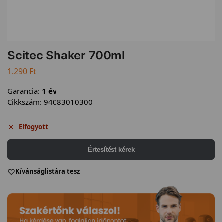
Scitec Shaker 700ml
1.290
Ft
Garancia:
1 év
Cikkszám:
94083010300
Elfogyott
Értesítést kérek
Kívánságlistára tesz