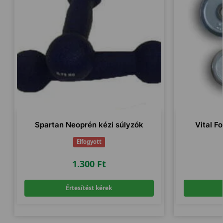
Spartan Neoprén kézi súlyzók
Vital F
Elfogyott
1.300
Ft
Értesítést kérek