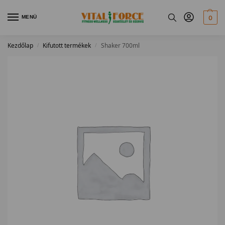
MENÜ
0
Kezdőlap
Kifutott termékek
Shaker 700ml
/
/