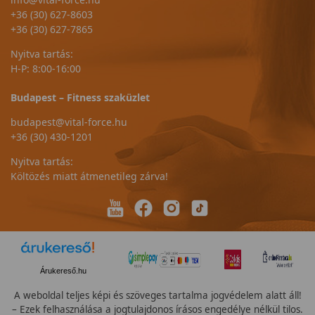
+36 (30) 627-8603
+36 (30) 627-7865
Nyitva tartás:
H-P: 8:00-16:00
Budapest – Fitness szaküzlet
budapest@vital-force.hu
+36 (30) 430-1201
Nyitva tartás:
Költözés miatt átmenetileg zárva!
Árukereső.hu
A weboldal teljes képi és szöveges tartalma jogvédelem alatt áll!
– Ezek felhasználása a jogtulajdonos írásos engedélye nélkül tilos.