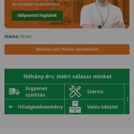
Márka:
Scitec
Kérdése van? Kérjen visszahívást
Néhány érv, miért válassz minket
Ingyenes
Szerviz
szállítás
...
Hűségkedvezmény
Valós készlet