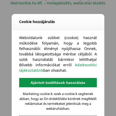
Matrixonline.hu Kft. – Honlapkészítés, webáruház készítés
Cookie hozzájárulás
Weboldalunk sütiket (cookie) használ
működése folyamán, hogy a legjobb
felhasználói élményt nyújthassa Önnek,
továbbá látogatottsága mérése céljából. A
sütik használatát bármikor letilthatja!
Bővebb információkat erről
Adatkezelési
tájékoztatónk
ban olvashat.
Ajánlott beállítások használata
Marketing cookie-k: ezek a cookie-k segítenek
abban, hogy az Ön érdeklődési körének megfelelő
reklámokat és termékeket jelenítsük meg a
webáruházban.