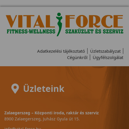
Adatkezelési tájékoztató
Üzletszabályzat
Cégünkről
Ügyfélszolgálat
Üzleteink
Zalaegerszeg – Központi iroda, raktár és szerviz
8900 Zalaegerszeg, Juhász Gyula út 15.
info@vital-force.hu