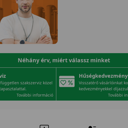
Néhány érv, miért válassz minket
viz
Hűségkedvezmény
független szakszerviz közel
Visszatérő vásárlóinkat k
tapasztalattal.
kedvezményekkel díjazzu
További információ
További i