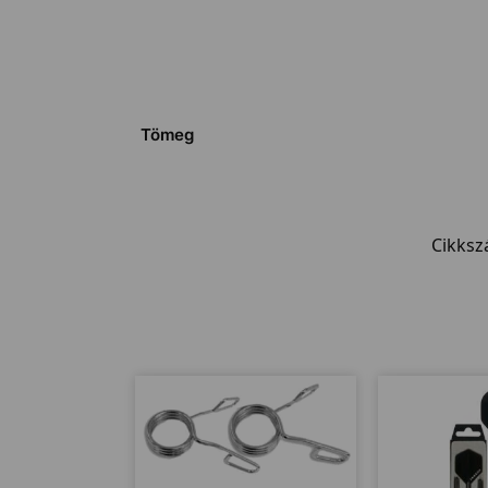
Tömeg
Cikks