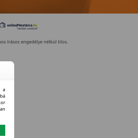
nos írásos engedélye nélkül tilos.
y a
bá
kor
an