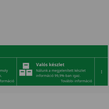
Valós készlet
omoly
Nálunk a megjelenített készlet
...
k.
információ 99,9%-ban igaz.
nformáció
További információ