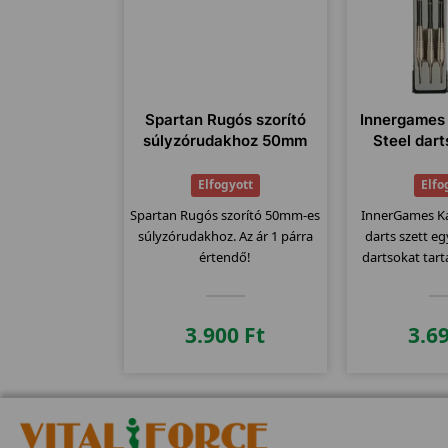
Spartan Rugós szorító
Innergames 
súlyzórudakhoz 50mm
Steel dart
Elfogyott
Elfo
Spartan Rugós szorító 50mm-es
InnerGames Kar
súlyzórudakhoz. Az ár 1 párra
darts szett 
értendő!
dartsokat tart
3.900
Ft
3.6