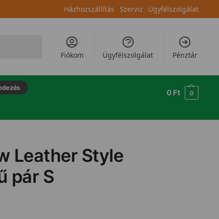
Házhozszállítás
Szerviz
Ügyfélszolgálat
Keresés
Fiókom
Ügyfélszolgálat
Pénztár
ndezés
0
Ft
0
w Leather Style
 pár S