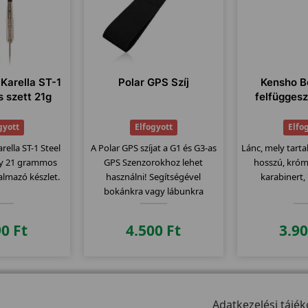
Karella ST-1
Polar GPS Szíj
Kensho B
s szett 21g
felfüggesz
gyott
Elfogyott
Elfo
ella ST-1 Steel
A Polar GPS szíjat a G1 és G3-as
Lánc, mely tart
egy 21 grammos
GPS Szenzorokhoz lehet
hosszú, króm
almazó készlet.
használni! Segítségével
karabinert,
bokánkra vagy lábunkra
erősíthetjük a GPS szenzort.
Könnyen csatlakoztatható
90
Ft
4.500
Ft
3.9
elasztikus szíj.
Adatkezelési tájék