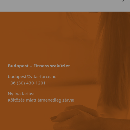
Budapest – Fitness szaküzlet
budapest@vital-force.hu
+36 (30) 430-1201
Nyitva tartás:
Költözés miatt átmenetileg zárva!