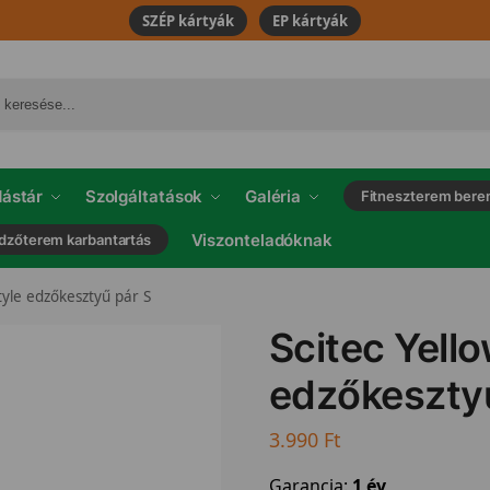
SZÉP kártyák
EP kártyák
ástár
Szolgáltatások
Galéria
Fitneszterem bere
Viszonteladóknak
dzőterem karbantartás
tyle edzőkesztyű pár S
Scitec Yello
edzőkesztyű
3.990
Ft
Garancia:
1 év