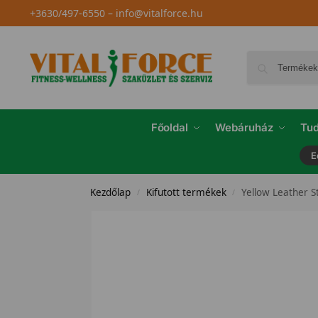
+3630/497-6550
–
info@vitalforce.hu
Főoldal
Webáruház
Tud
E
Kezdőlap
Kifutott termékek
Yellow Leather S
/
/