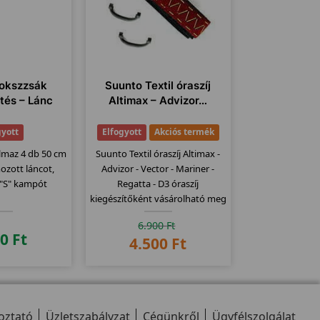
okszzsák
Suunto Textil óraszíj
tés – Lánc
Altimax – Advizor…
gyott
Elfogyott
Akciós termék
almaz 4 db 50 cm
Suunto Textil óraszíj Altimax -
ozott láncot,
Advizor - Vector - Mariner -
 "S" kampót
Regatta - D3 óraszíj
kiegészítőként vásárolható meg
a Suunto órákhoz. Ez a Suunto
6.900
Ft
Óraszíj csak a SuuntoTextil
00
Ft
4.500
Ft
óraszíj Altimax - Advizor - Vector
- Mariner - Regatta - D3 órákhoz
kompatibilis! K
oztató
Üzletszabályzat
Cégünkről
Ügyfélszolgálat