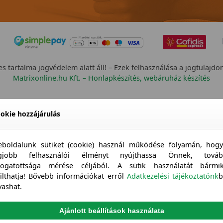
s tartalma jogvédelem alatt áll! – Ezek felhasználása a jogtulajdo
Matrixonline.hu Kft. – Honlapkészítés, webáruház készítés
okie hozzájárulás
boldalunk sütiket (cookie) használ működése folyamán, hog
egjobb felhasználói élményt nyújthassa Önnek, továb
togatottsága mérése céljából. A sütik használatát bármi
tilthatja! Bővebb információkat erről
Adatkezelési tájékoztatónk
b
vashat.
Ajánlott beállítások használata