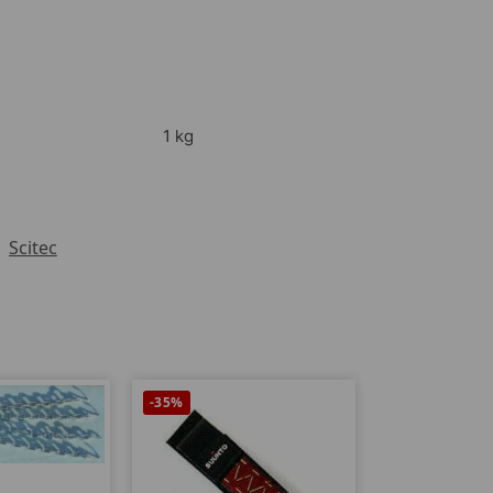
1 kg
:
Scitec
-35%