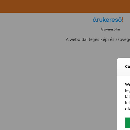
Árukereső.hu
A weboldal teljes képi és szövege
Co
We
l
lá
le
ol