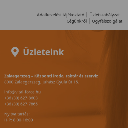
Adatkezelési tájékoztató
Üzletszabályzat
Cégünkről
Ügyfélszolgálat
Üzleteink
Zalaegerszeg – Központi iroda, raktár és szerviz
8900 Zalaegerszeg, Juhász Gyula út 15.
info@vital-force.hu
+36 (30) 627-8603
+36 (30) 627-7865
Nyitva tartás:
H-P: 8:00-16:00