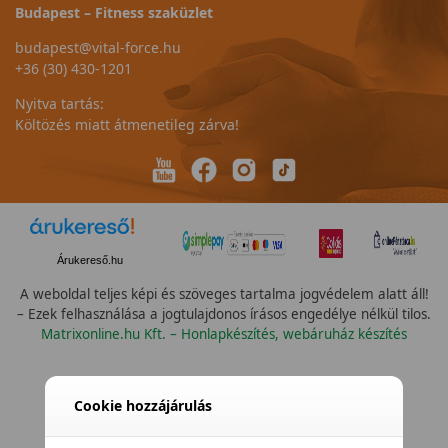
Budapest – Fitness szaküzlet
budapest@vital-force.hu
+36 (30) 430-1201
Nyitva tartás:
Költözés miatt átmenetileg zárva!
Árukereső.hu
A weboldal teljes képi és szöveges tartalma jogvédelem alatt áll!
– Ezek felhasználása a jogtulajdonos írásos engedélye nélkül tilos.
Matrixonline.hu Kft. – Honlapkészítés, webáruház készítés
Cookie hozzájárulás