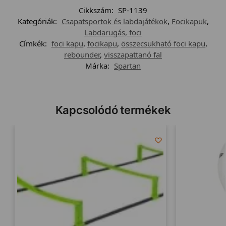
Cikkszám:
SP-1139
Kategóriák:
Csapatsportok és labdajátékok
,
Focikapuk
,
Labdarugás, foci
Címkék:
foci kapu
,
focikapu
,
összecsukható foci kapu
,
rebounder
,
visszapattanó fal
Márka:
Spartan
Kapcsolódó termékek