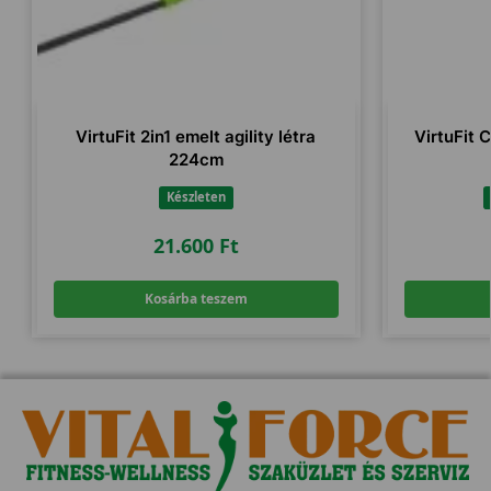
VirtuFit 2in1 emelt agility létra
VirtuFit 
224cm
Készleten
21.600
Ft
Kosárba teszem