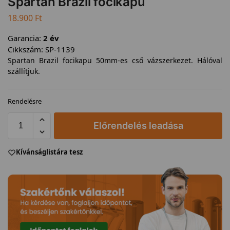
Spartan Brazil focikapu
18.900
Ft
Garancia:
2 év
Cikkszám:
SP-1139
Spartan Brazil focikapu 50mm-es cső vázszerkezet. Hálóval
szállítjuk.
Rendelésre
Előrendelés leadása
Kívánságlistára tesz