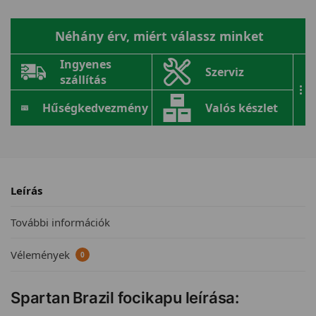
Néhány érv, miért válassz minket
Ingyenes
Szerviz
szállítás
...
Hűségkedvezmény
Valós készlet
Leírás
További információk
Vélemények
0
Spartan Brazil focikapu leírása: