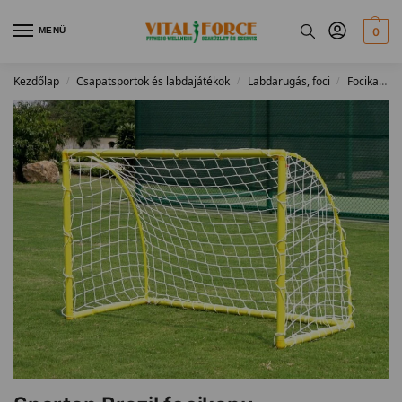
MENÜ
0
Kezdőlap
Csapatsportok és labdajátékok
Labdarugás, foci
Focikapuk
/
/
/